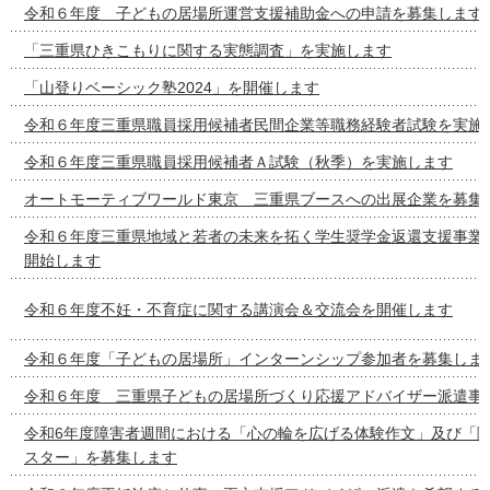
令和６年度 子どもの居場所運営支援補助金への申請を募集します
「三重県ひきこもりに関する実態調査」を実施します
「山登りベーシック塾2024」を開催します
令和６年度三重県職員採用候補者民間企業等職務経験者試験を実施
令和６年度三重県職員採用候補者Ａ試験（秋季）を実施します
オートモーティブワールド東京 三重県ブースへの出展企業を募集
令和６年度三重県地域と若者の未来を拓く学生奨学金返還支援事業
開始します
令和６年度不妊・不育症に関する講演会＆交流会を開催します
令和６年度「子どもの居場所」インターンシップ参加者を募集しま
令和６年度 三重県子どもの居場所づくり応援アドバイザー派遣事
令和6年度障害者週間における「心の輪を広げる体験作文」及び「
スター」を募集します