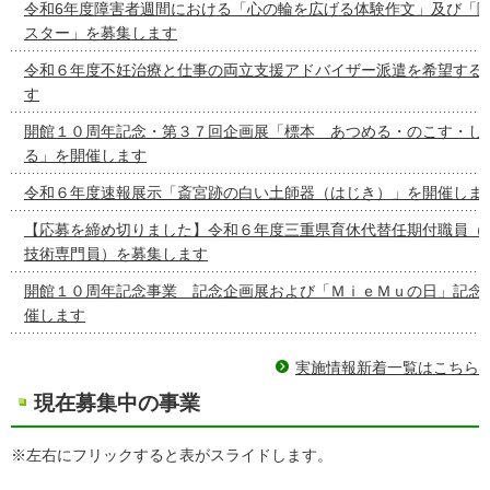
令和6年度障害者週間における「心の輪を広げる体験作文」及び「
スター」を募集します
令和６年度不妊治療と仕事の両立支援アドバイザー派遣を希望する
す
開館１０周年記念・第３７回企画展「標本 あつめる・のこす・し
る」を開催します
令和６年度速報展示「斎宮跡の白い土師器（はじき）」を開催しま
【応募を締め切りました】令和６年度三重県育休代替任期付職員（
技術専門員）を募集します
開館１０周年記念事業 記念企画展および「ＭｉｅＭｕの日」記念
催します
実施情報新着一覧はこちら
現在募集中の事業
※左右にフリックすると表がスライドします。