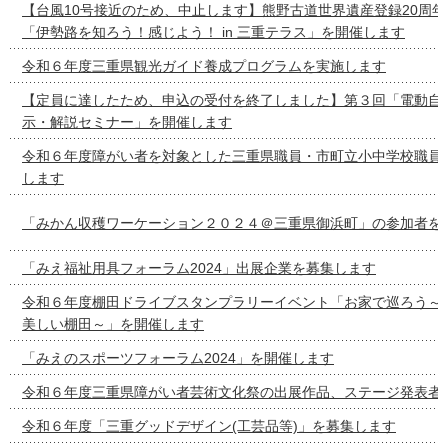
【台風10号接近のため、中止します】熊野古道世界遺産登録20周
「伊勢路を知ろう！感じよう！ in 三重テラス」を開催します
令和６年度三重県観光ガイド養成プログラムを実施します
【定員に達したため、申込の受付を終了しました】第３回「電動自
示・解説セミナー」を開催します
令和６年度障がい者を対象とした三重県職員・市町立小中学校職員
します
「みかん収穫ワーケーション２０２４＠三重県御浜町」の参加者を
「みえ福祉用具フォーラム2024」出展企業を募集します
令和６年度棚田ドライブスタンプラリーイベント「お家で巡ろう～
美しい棚田～」を開催します
「みえのスポーツフォーラム2024」を開催します
令和６年度三重県障がい者芸術文化祭の出展作品、ステージ発表者
令和６年度「三重グッドデザイン(工芸品等)」を募集します