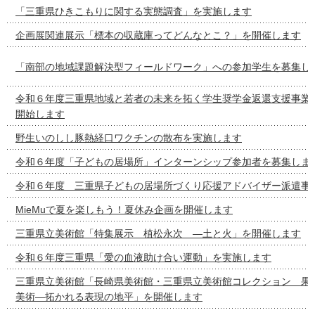
「三重県ひきこもりに関する実態調査」を実施します
企画展関連展示「標本の収蔵庫ってどんなとこ？」を開催します
「南部の地域課題解決型フィールドワーク」への参加学生を募集し
令和６年度三重県地域と若者の未来を拓く学生奨学金返還支援事業
開始します
野生いのしし豚熱経口ワクチンの散布を実施します
令和６年度「子どもの居場所」インターンシップ参加者を募集しま
令和６年度 三重県子どもの居場所づくり応援アドバイザー派遣事
MieMuで夏を楽しもう！夏休み企画を開催します
三重県立美術館「特集展示 植松永次 ―土と火」を開催します
令和６年度三重県「愛の血液助け合い運動」を実施します
三重県立美術館「長崎県美術館・三重県立美術館コレクション 果
美術―拓かれる表現の地平」を開催します