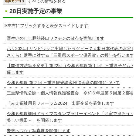
すべての情報を見る
選択カテゴリ
28日実施予定の事業
※左右にフリックすると表がスライドします。
野生いのしし豚熱経口ワクチンの散布を実施します
パリ2024オリンピックに出場したラグビー７人制日本代表の水谷 
さくら）選手に対する「三重県スポーツ優秀賞」の授与を行います
【開催方法等を変更】第22回（令和６年度第１回）三重県子ども・
催します
令和６年度 第２回 三重県観光誘客推進会議の開催について
三重県情報公開・個人情報保護審査会 令和６年度第５回第２部会
「みえ福祉用具フォーラム2024」出展企業を募集します
令和６年度棚田ドライブスタンプラリーイベント「お家で巡ろう～
美しい棚田～」を開催します
未来へつなぐ写真展を開催します