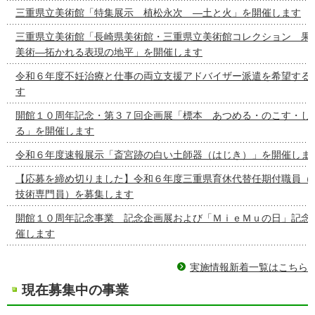
三重県立美術館「特集展示 植松永次 ―土と火」を開催します
三重県立美術館「長崎県美術館・三重県立美術館コレクション 果
美術―拓かれる表現の地平」を開催します
令和６年度不妊治療と仕事の両立支援アドバイザー派遣を希望する
す
開館１０周年記念・第３７回企画展「標本 あつめる・のこす・し
る」を開催します
令和６年度速報展示「斎宮跡の白い土師器（はじき）」を開催しま
【応募を締め切りました】令和６年度三重県育休代替任期付職員（
技術専門員）を募集します
開館１０周年記念事業 記念企画展および「ＭｉｅＭｕの日」記念
催します
実施情報新着一覧はこちら
現在募集中の事業