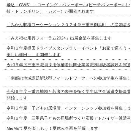
飛込・OWS）・ローイング・バレーボール(ビーチバレーボール)・
技・トランポリン）・カヌー）が開催されます
「みかん収穫ワーケーション２０２４＠三重県御浜町」の参加者を
「みえ福祉用具フォーラム2024」出展企業を募集します
令和６年度棚田ドライブスタンプラリーイベント「お家で巡ろう～
美しい棚田～」を開催します
令和６年度三重県職員採用候補者民間企業等職務経験者試験を実施
「南部の地域課題解決型フィールドワーク」への参加学生を募集し
令和６年度三重県地域と若者の未来を拓く学生奨学金返還支援事業
開始します
令和６年度「子どもの居場所」インターンシップ参加者を募集しま
令和６年度 三重県子どもの居場所づくり応援アドバイザー派遣事
MieMuで夏を楽しもう！夏休み企画を開催します