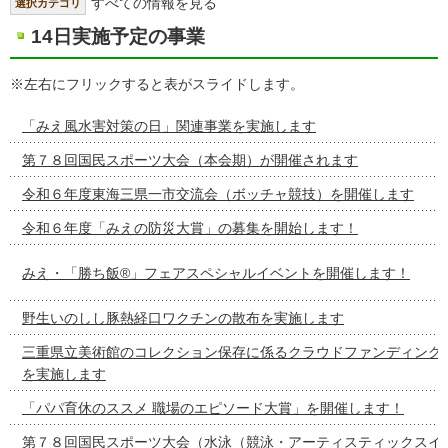
すべての情報を見る
選択カテゴリ
14日実施予定の事業
※左右にフリックすると表がスライドします。
「みえ風水害対策の日」関連事業を実施します
第７８回国民スポーツ大会（本会期）が開催されます
令和６年度東海三県一市交流会（ボッチャ競技）を開催します
令和６年度「みえの防災大賞」の募集を開始します！
みえ・「勝ち飯®」フェアスペシャルイベントを開催します！
野生いのしし豚熱経口ワクチンの散布を実施します
三重県立美術館のコレクション保存に係るクラウドファンディング
を実施します
「パパ育休のススメ 職場のエピソード大賞」を開催します！
第７８回国民スポーツ大会（水泳（競泳・アーティスティックスイ