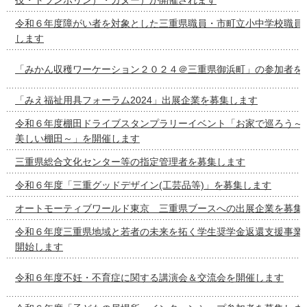
令和６年度障がい者を対象とした三重県職員・市町立小中学校職員
します
「みかん収穫ワーケーション２０２４＠三重県御浜町」の参加者を
「みえ福祉用具フォーラム2024」出展企業を募集します
令和６年度棚田ドライブスタンプラリーイベント「お家で巡ろう～
美しい棚田～」を開催します
三重県総合文化センター等の指定管理者を募集します
令和６年度「三重グッドデザイン(工芸品等)」を募集します
オートモーティブワールド東京 三重県ブースへの出展企業を募集
令和６年度三重県地域と若者の未来を拓く学生奨学金返還支援事業
開始します
令和６年度不妊・不育症に関する講演会＆交流会を開催します