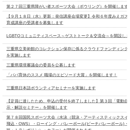
第２７回三重県障がい者スポーツ大会（ボウリング）を開催します
【９月１８日（水）更新：発信講座会場変更】令和６年度みえガス
育成講座の受講者を募集します
LGBTQコミュニティスペース～ゲストトーク＆交流会～を開設し
三重県立美術館のコレクション保存に係るクラウドファンディング
を実施します
三重県環境審議会の委員を公募します
「パパ育休のススメ 職場のエピソード大賞」を開催します！
三重県日本語ボランティアセミナーを実施します
【定員に達したため、申込の受付を終了しました】第３回「電動自
示・解説セミナー」を開催します
第７８回国民スポーツ大会（水泳（競泳・アーティスティックスイ
飛込・OWS）・ローイング・バレーボール(ビーチバレーボール)・
技・トランポリン）・カヌー）が開催されます