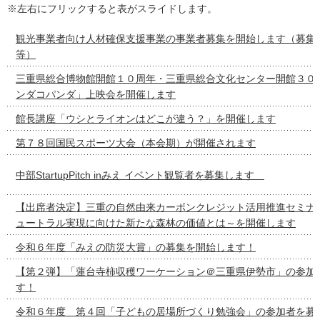
※左右にフリックすると表がスライドします。
観光事業者向け人材確保支援事業の事業者募集を開始します（募集
等）
三重県総合博物館開館１０周年・三重県総合文化センター開館３０周
ンダコパンダ」上映会を開催します
館長講座「ウシとライオンはどこが違う？」を開催します
第７８回国民スポーツ大会（本会期）が開催されます
中部StartupPitch inみえ イベント観覧者を募集します
【出席者決定】三重の自然由来カーボンクレジット活用推進セミナ
ュートラル実現に向けた新たな森林の価値とは～を開催します
令和６年度「みえの防災大賞」の募集を開始します！
【第２弾】「蓮台寺柿収穫ワーケーション＠三重県伊勢市」の参加
す！
令和６年度 第４回「子どもの居場所づくり勉強会」の参加者を募