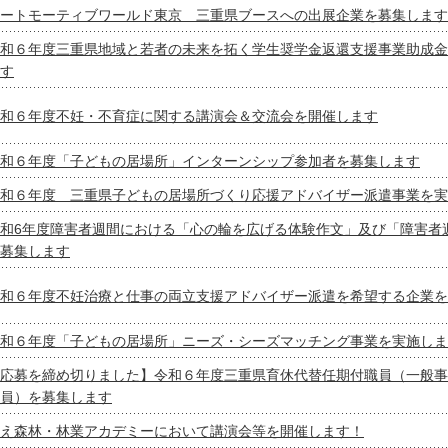
ートモーティブワールド東京 三重県ブースへの出展企業を募集します
和６年度三重県地域と若者の未来を拓く学生奨学金返還支援事業助成金
す
和６年度不妊・不育症に関する講演会＆交流会を開催します
和６年度「子どもの居場所」インターンシップ参加者を募集します
和６年度 三重県子どもの居場所づくり応援アドバイザー派遣事業を実
和6年度障害者週間における「心の輪を広げる体験作文」及び「障害者
募集します
和６年度不妊治療と仕事の両立支援アドバイザー派遣を希望する企業を
和６年度「子どもの居場所」ニーズ・シーズマッチング事業を実施しま
応募を締め切りました】令和６年度三重県育休代替任期付職員（一般事
員）を募集します
え森林・林業アカデミーにおいて講演会等を開催します！