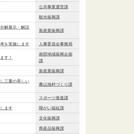
公共事業運営課
観光振興課
分解展示・解説
新産業振興課
考を実施します
人事委員会事務局
南部地域振興企画
ます！
課
新産業振興課
し三重の美しい
農山漁村づくり課
スポーツ推進課
します
障がい福祉課
文化振興課
県産品振興課