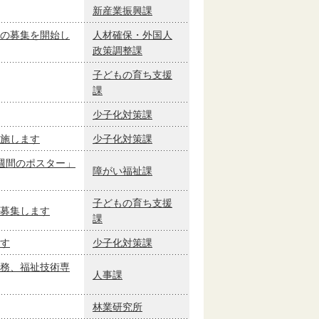
新産業振興課
の募集を開始し
人材確保・外国人
政策調整課
子どもの育ち支援
課
少子化対策課
施します
少子化対策課
週間のポスター」
障がい福祉課
子どもの育ち支援
募集します
課
す
少子化対策課
務、福祉技術専
人事課
林業研究所