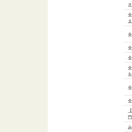
オ
令
ま
令
令
令
令
を
令
令
【
門
み