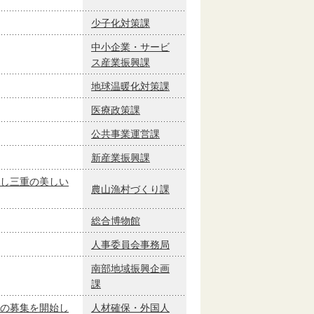
少子化対策課
中小企業・サービ
ス産業振興課
地球温暖化対策課
医療政策課
公共事業運営課
新産業振興課
し三重の美しい
農山漁村づくり課
総合博物館
人事委員会事務局
南部地域振興企画
課
の募集を開始し
人材確保・外国人