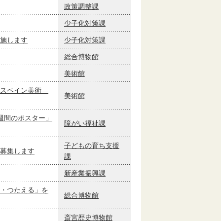
政策調整課
少子化対策課
施します
少子化対策課
総合博物館
美術館
スペイン美術―
美術館
週間のポスター」
障がい福祉課
子どもの育ち支援
募集します
課
新産業振興課
・つたえる」を
総合博物館
斎宮歴史博物館