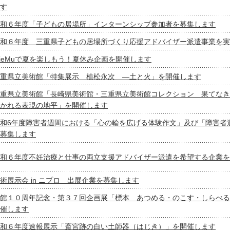
す
和６年度「子どもの居場所」インターンシップ参加者を募集します
和６年度 三重県子どもの居場所づくり応援アドバイザー派遣事業を実
ieMuで夏を楽しもう！夏休み企画を開催します
重県立美術館「特集展示 植松永次 ―土と火」を開催します
重県立美術館「長崎県美術館・三重県立美術館コレクション 果てなき
かれる表現の地平」を開催します
和6年度障害者週間における「心の輪を広げる体験作文」及び「障害者
募集します
和６年度不妊治療と仕事の両立支援アドバイザー派遣を希望する企業を
術展示会 in ニプロ 出展企業を募集します
館１０周年記念・第３７回企画展「標本 あつめる・のこす・しらべる
催します
和６年度速報展示「斎宮跡の白い土師器（はじき）」を開催します