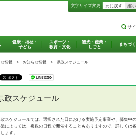
文字サイズ変更
元に戻す
縮小
サイ
健康・福祉・
スポーツ・
観光・産業・
犯
まちづく
子ども
教育・文化
しごと
らせ情報
>
お知らせ情報
>
県政スケジュール
県政スケジュール
政スケジュールでは、選択された日における実施予定事業や、募集中の
業によっては、複数の日程で開催することもありますので、詳しくは各
たします。