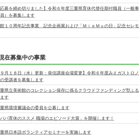
応募を締め切りました】令和６年度三重県育休代替任期付職員（一般事
員）を募集します
館１０周年記念事業 記念企画展および「ＭｉｅＭｕの日」記念セレモ
現在募集中の事業
９月１８日（水）更新：発信講座会場変更】令和６年度みえガストロノ
の受講者を募集します
重県立美術館のコレクション保存に係るクラウドファンディング型ふる
ます
重県環境審議会の委員を公募します
パパ育休のススメ 職場のエピソード大賞」を開催します！
重県日本語ボランティアセミナーを実施します