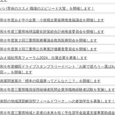
パパ育休のススメ 職場のエピソード大賞」を開催します！
和６年度みえ中小企業・小規模企業振興推進協議会を開催します
和６年度三重県地球温暖化対策総合計画推進委員会を開催します
和６年度第２回三重県医療審議会救急医療部会を開催します
和６年度第２回三重県公共事業評価審査委員会を開催します
みえ福祉用具フォーラム2024」出展企業を募集します
和６年度棚田ドライブスタンプラリーイベント「お家で巡ろう～選ばれ
田～」を開催します
画展関連展示「標本の収蔵庫ってどんなとこ？」を開催します
和６年度三重県職員採用候補者民間企業等職務経験者試験を実施します
南部の地域課題解決型フィールドワーク」への参加学生を募集します！
和６年度三重県地域と若者の未来を拓く学生奨学金返還支援事業助成金