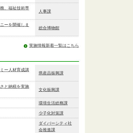
務、福祉技術専
人事課
ニーを開催しま
総合博物館
実施情報新着一覧はこちら
ミー人材育成講
県産品振興課
さと納税を実施
文化振興課
環境生活総務課
少子化対策課
ダイバーシティ社
会推進課