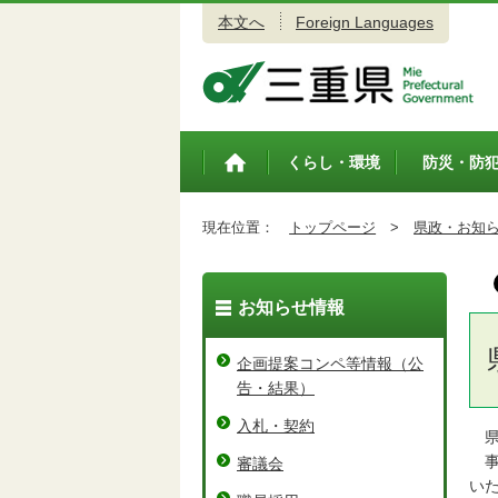
本文へ
Foreign Languages
三重県公式ウェブサイト
くらし・環境
防災・防
トップペ
ージ
現在位置：
トップページ
>
県政・お知
お知らせ情報
企画提案コンペ等情報（公
告・結果）
入札・契約
県
事
審議会
い