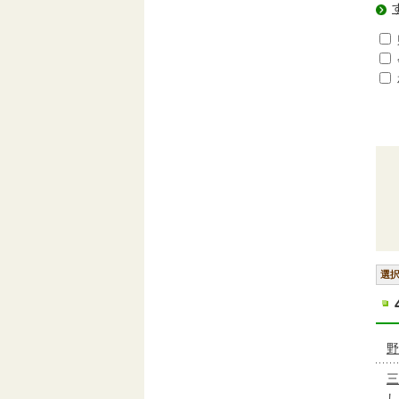
選
野
三
し