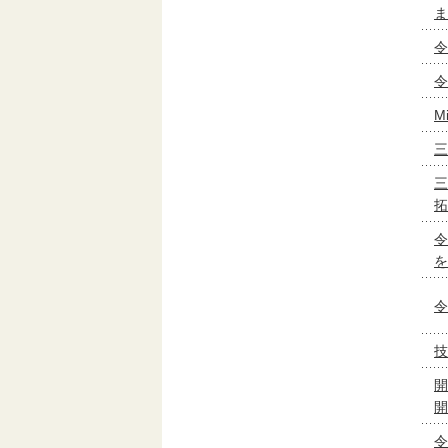
ま
令
令
M
三
三
拓
令
を
令
技
開
開
令