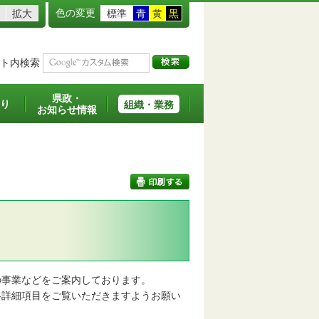
色の変更
拡大
標準
青
黄
黒
ト内検索
県政・
り
組織・業務
お知らせ情報
印刷する
事業などをご案内しております。
詳細項目をご覧いただきますようお願い