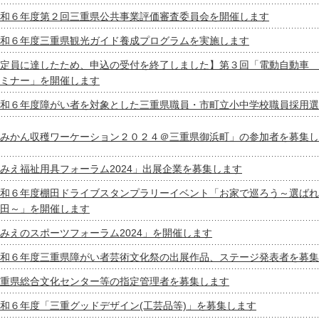
和６年度第２回三重県公共事業評価審査委員会を開催します
和６年度三重県観光ガイド養成プログラムを実施します
定員に達したため、申込の受付を終了しました】第３回「電動自動車 
ミナー」を開催します
和６年度障がい者を対象とした三重県職員・市町立小中学校職員採用選
みかん収穫ワーケーション２０２４＠三重県御浜町」の参加者を募集し
みえ福祉用具フォーラム2024」出展企業を募集します
和６年度棚田ドライブスタンプラリーイベント「お家で巡ろう～選ばれ
田～」を開催します
みえのスポーツフォーラム2024」を開催します
和６年度三重県障がい者芸術文化祭の出展作品、ステージ発表者を募集
重県総合文化センター等の指定管理者を募集します
和６年度「三重グッドデザイン(工芸品等)」を募集します