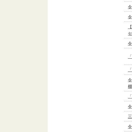
令
令
【
セ
令
「
「
令
棚
「
令
三
令