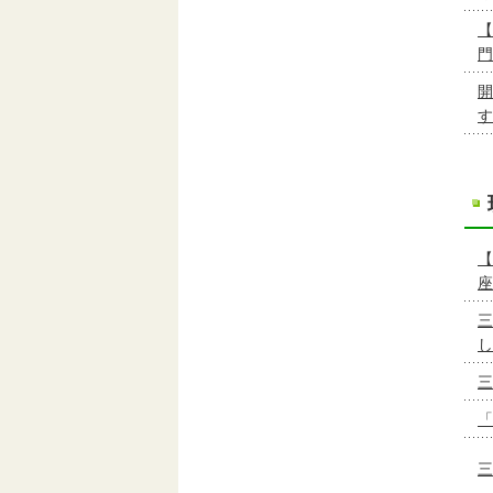
【
門
開
す
【
座
三
し
三
「
三