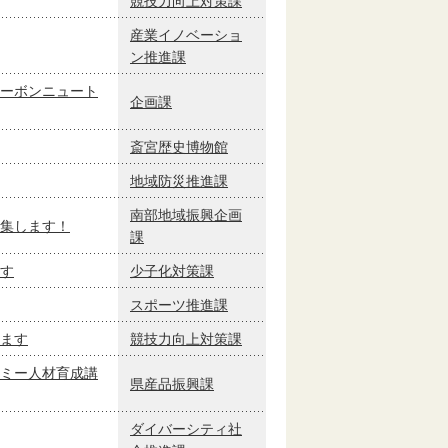
競技力向上対策課
産業イノベーショ
ン推進課
ーボンニュート
企画課
斎宮歴史博物館
地域防災推進課
南部地域振興企画
集します！
課
す
少子化対策課
スポーツ推進課
ます
競技力向上対策課
ミー人材育成講
県産品振興課
ダイバーシティ社