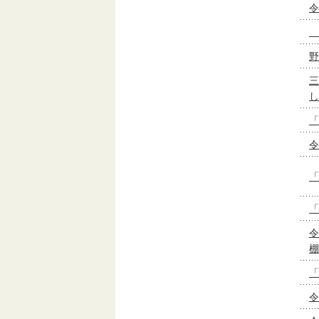
令
野
三
し
「
令
「
「
令
棚
「
令