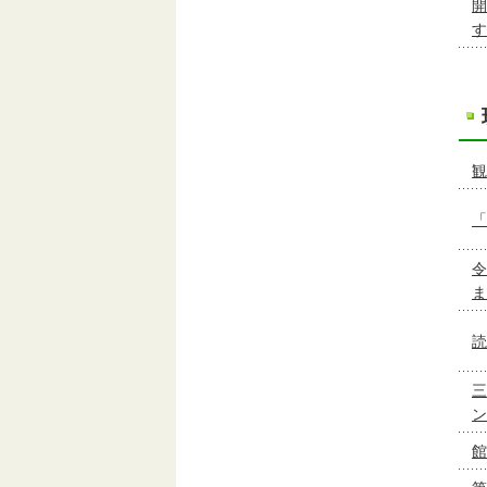
開
す
観
「
令
ま
読
三
ン
館