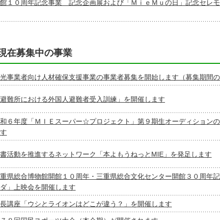
館１０周年記念事業 記念企画展および「ＭｉｅＭｕの日」記念セレモ
現在募集中の事業
光事業者向け人材確保支援事業の事業者募集を開始します（募集期間の
避難所における外国人避難者受入訓練」を開催します
和６年度「ＭＩＥスーパー☆プロジェクト」第９期生オーディションの
す
書活動を推進するネットワーク「本よもうねっとMIE」を発足します
重県総合博物館開館１０周年・三重県総合文化センター開館３０周年記
ダ」上映会を開催します
長講座「ウシとライオンはどこが違う？」を開催します