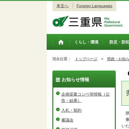
本文へ
Foreign Languages
三重県公式ウェブサイト
くらし・環境
防災・防
トップペ
ージ
現在位置：
トップページ
>
県政・お知
お知らせ情報
企画提案コンペ等情報（公
告・結果）
入札・契約
県
事
審議会
い