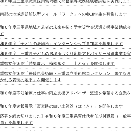
和６年度三重県職員採用候補者民間企業等職務経験者試験を実施します
南部の地域課題解決型フィールドワーク」への参加学生を募集します！
和６年度三重県地域と若者の未来を拓く学生奨学金返還支援事業助成金
す
和６年度「子どもの居場所」インターンシップ参加者を募集します
和６年度 三重県子どもの居場所づくり応援アドバイザー派遣事業を実
重県立美術館「特集展示 植松永次 ―土と火」を開催します
重県立美術館「長崎県美術館・三重県立美術館コレクション 果てなき
かれる表現の地平」を開催します
和６年度不妊治療と仕事の両立支援アドバイザー派遣を希望する企業を
和６年度速報展示「斎宮跡の白い土師器（はじき）」を開催します
応募を締め切りました】令和６年度三重県育休代替任期付職員（一般事
員）を募集します