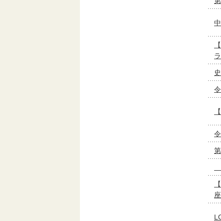
第
中
【
ラ
史
令
【
令
第
【
座
L