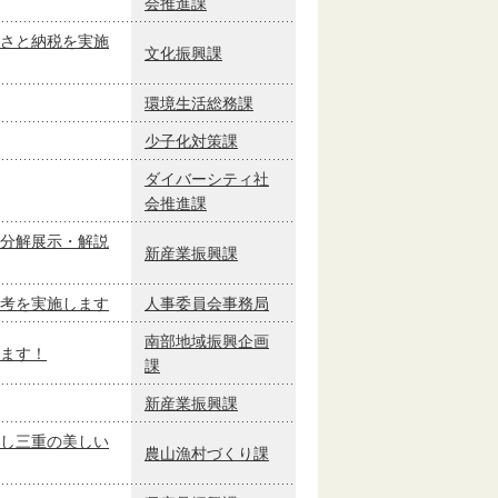
会推進課
さと納税を実施
文化振興課
環境生活総務課
少子化対策課
ダイバーシティ社
会推進課
分解展示・解説
新産業振興課
考を実施します
人事委員会事務局
南部地域振興企画
ます！
課
新産業振興課
し三重の美しい
農山漁村づくり課