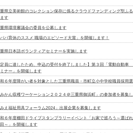
重県立美術館のコレクション保存に係るクラウドファンディング型ふる
ます
重県環境審議会の委員を公募します
パパ育休のススメ 職場のエピソード大賞」を開催します！
重県日本語ボランティアセミナーを実施します
定員に達したため、申込の受付を終了しました】第３回「電動自動車 
ミナー」を開催します
和６年度障がい者を対象とした三重県職員・市町立小中学校職員採用選
みかん収穫ワーケーション２０２４＠三重県御浜町」の参加者を募集し
みえ福祉用具フォーラム2024」出展企業を募集します
和６年度棚田ドライブスタンプラリーイベント「お家で巡ろう～選ばれ
田～」を開催します