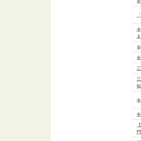
令
「
令
ま
令
令
三
三
拓
令
令
【
門