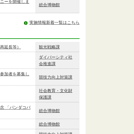
ニーを開催しま
総合博物館
実施情報新着一覧はこちら
再延長等）
観光戦略課
ダイバーシティ社
会推進課
参加者を募集し
競技力向上対策課
社会教育・文化財
保護課
念 「パンダコパ
総合博物館
総合博物館