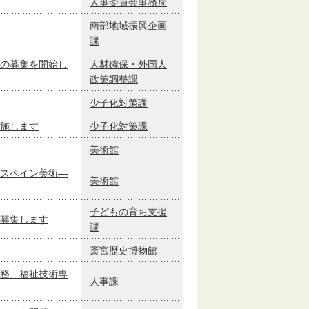
人事委員会事務局
南部地域振興企画
課
の募集を開始し
人材確保・外国人
政策調整課
少子化対策課
施します
少子化対策課
美術館
スペイン美術―
美術館
子どもの育ち支援
募集します
課
斎宮歴史博物館
務、福祉技術専
人事課