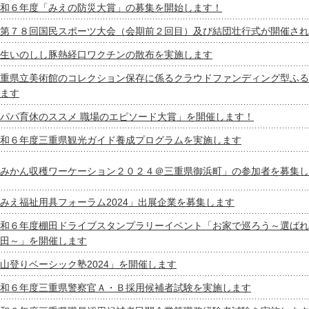
和６年度「みえの防災大賞」の募集を開始します！
第７８回国民スポーツ大会（会期前２回目）及び結団壮行式が開催され
生いのしし豚熱経口ワクチンの散布を実施します
重県立美術館のコレクション保存に係るクラウドファンディング型ふる
ます
パパ育休のススメ 職場のエピソード大賞」を開催します！
和６年度三重県観光ガイド養成プログラムを実施します
みかん収穫ワーケーション２０２４＠三重県御浜町」の参加者を募集し
みえ福祉用具フォーラム2024」出展企業を募集します
和６年度棚田ドライブスタンプラリーイベント「お家で巡ろう～選ばれ
田～」を開催します
山登りベーシック塾2024」を開催します
和６年度三重県警察官Ａ・Ｂ採用候補者試験を実施します