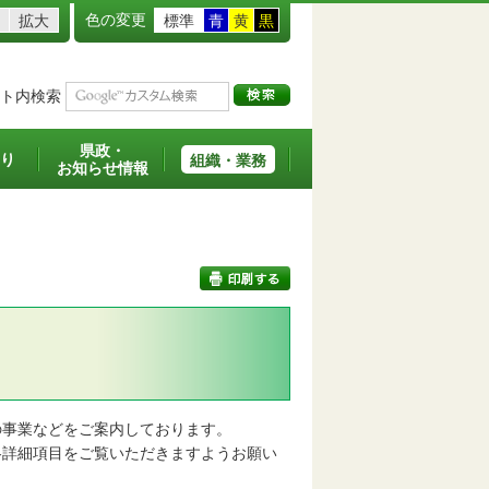
色の変更
拡大
標準
青
黄
黒
ト内検索
県政・
り
組織・業務
お知らせ情報
印刷する
事業などをご案内しております。
詳細項目をご覧いただきますようお願い