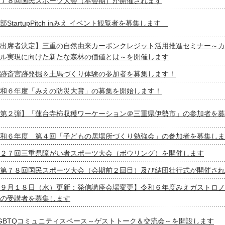
７８回国民スポーツ大会（本会期）が開催されます
部StartupPitch inみえ イベント観覧者を募集します
出席者決定】三重の自然由来カーボンクレジット活用推進セミナー～カ
ル実現に向けた新たな森林の価値とは～を開催します
跡斎宮跡発掘＆土馬づくり体験の参加者を募集します！
和６年度「みえの防災大賞」の募集を開始します！
第２弾】「蓮台寺柿収穫ワーケーション＠三重県伊勢市」の参加者を募
和６年度 第４回「子どもの居場所づくり勉強会」の参加者を募集しま
２７回三重県障がい者スポーツ大会（ボウリング）を開催します
第７８回国民スポーツ大会（会期前２回目）及び結団壮行式が開催され
９月１８日（水）更新：発信講座会場変更】令和６年度みえガストロノ
の受講者を募集します
GBTQコミュニティスペース～ゲストトーク＆交流会～を開設します