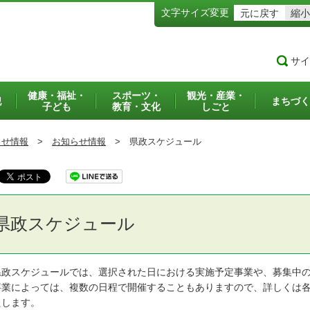
文字サイズ変更
元に戻す
縮小
サイ
健康・福祉・
スポーツ・
観光・産業・
犯
まちづく
子ども
教育・文化
しごと
らせ情報
>
お知らせ情報
>
県政スケジュール
県政スケジュール
政スケジュールでは、選択された日における実施予定事業や、募集中の
業によっては、複数の日程で開催することもありますので、詳しくは各
たします。