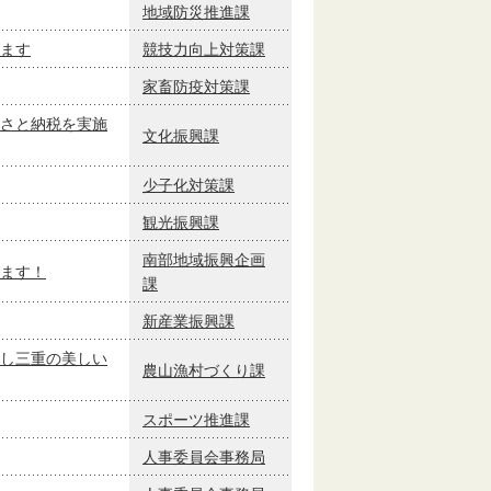
地域防災推進課
ます
競技力向上対策課
家畜防疫対策課
さと納税を実施
文化振興課
少子化対策課
観光振興課
南部地域振興企画
ます！
課
新産業振興課
し三重の美しい
農山漁村づくり課
スポーツ推進課
人事委員会事務局