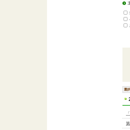
選
「
第