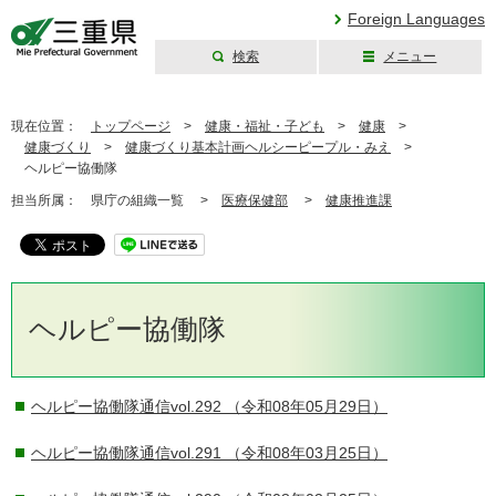
Foreign Languages
検索
メニュー
三重県公式ウェブ
サイト
現在位置：
トップページ
>
健康・福祉・子ども
>
健康
>
健康づくり
>
健康づくり基本計画ヘルシーピープル・みえ
>
ヘルピー協働隊
担当所属：
県庁の組織一覧 >
医療保健部
>
健康推進課
ヘルピー協働隊
ヘルピー協働隊通信vol.292
（令和08年05月29日）
ヘルピー協働隊通信vol.291
（令和08年03月25日）