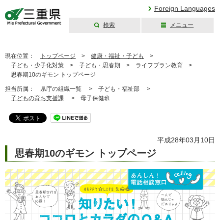
Foreign Languages
検索
メニュー
三重県公式ウェブ
サイト
現在位置：
トップページ
>
健康・福祉・子ども
>
子ども・少子化対策
>
子ども・思春期
>
ライフプラン教育
>
思春期10のギモン トップページ
担当所属：
県庁の組織一覧 >
子ども・福祉部 >
子どもの育ち支援課
>
母子保健班
平成28年03月10日
思春期10のギモン トップページ