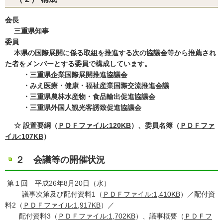
会長
三重県知事
委員
本県の国際展開に係る取組を推進する次の協議会等から推薦され
た者をメンバーとする委員で構成しています。
・三重県企業国際展開推進協議会
・みえ医療・健康・福祉産業国際交流推進会議
・三重県農林水産物・食品輸出促進協議会
・三重県外国人観光客誘致促進協議会
☆ 設置要綱（
ＰＤＦファイル:120KB
）、委員名簿（
ＰＤＦファ
イル:107KB
）
２ 会議等の開催状況
第１回 平成26年8月20日（水）
議事次第及び配付資料1（
ＰＤＦファイル:1,410KB
）／配付資
料2（
ＰＤＦファイル:1,917KB
）／
配付資料3（
ＰＤＦファイル:1,702KB
）、議事概要（
ＰＤＦフ