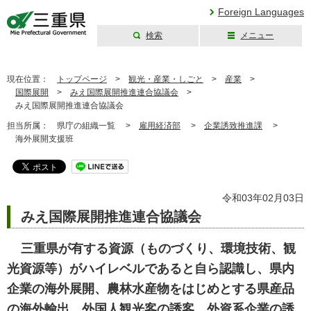
Foreign Languages
検索
メニュー
三重県公式ウェブ
サイト
現在位置：
トップページ
>
観光・産業・しごと
>
産業
>
国際展開
>
みえ国際展開推進連合協議会
>
みえ国際展開推進連合協議会
担当所属：
県庁の組織一覧 >
雇用経済部
>
企業誘致推進課
>
海外展開支援班
令和03年02月03日
みえ国際展開推進連合協議会
三重県が有する資源（ものづくり、環境技術、観
光資源等）がハイレベルであると自ら認識し、県内
企業の海外展開、農林水産物をはじめとする県産品
の海外輸出、外国人観光客の誘客、外資系企業の誘