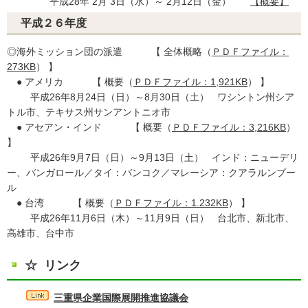
平成28年 2月 3日（水）～ 2月12日（金）
【概要】
平成２６年度
◎海外ミッション団の派遣 【 全体概略（
ＰＤＦファイル：
273KB
） 】
● アメリカ 【 概要（
ＰＤＦファイル：1,921KB
） 】
平成26年8月24日（日）～8月30日（土） ワシントン州シア
トル市、テキサス州サンアントニオ市
● アセアン・インド 【 概要（
ＰＤＦファイル：3,216KB
）
】
平成26年9月7日（日）～9月13日（土） インド：ニューデリ
ー、バンガロール／タイ：バンコク／マレーシア：クアラルンプー
ル
● 台湾 【 概要（
ＰＤＦファイル：1.232KB
） 】
平成26年11月6日（木）～11月9日（日） 台北市、新北市、
高雄市、台中市
☆ リンク
三重県企業国際展開推進協議会