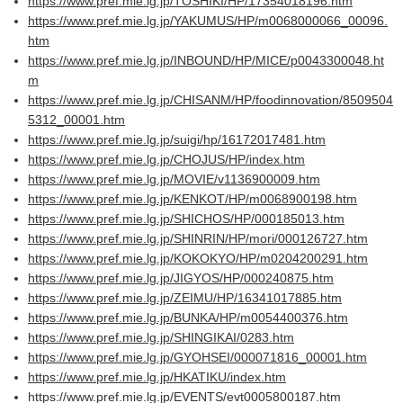
https://www.pref.mie.lg.jp/TOSHIKI/HP/17354018196.htm
https://www.pref.mie.lg.jp/YAKUMUS/HP/m0068000066_00096.
htm
https://www.pref.mie.lg.jp/INBOUND/HP/MICE/p0043300048.ht
m
https://www.pref.mie.lg.jp/CHISANM/HP/foodinnovation/8509504
5312_00001.htm
https://www.pref.mie.lg.jp/suigi/hp/16172017481.htm
https://www.pref.mie.lg.jp/CHOJUS/HP/index.htm
https://www.pref.mie.lg.jp/MOVIE/v1136900009.htm
https://www.pref.mie.lg.jp/KENKOT/HP/m0068900198.htm
https://www.pref.mie.lg.jp/SHICHOS/HP/000185013.htm
https://www.pref.mie.lg.jp/SHINRIN/HP/mori/000126727.htm
https://www.pref.mie.lg.jp/KOKOKYO/HP/m0204200291.htm
https://www.pref.mie.lg.jp/JIGYOS/HP/000240875.htm
https://www.pref.mie.lg.jp/ZEIMU/HP/16341017885.htm
https://www.pref.mie.lg.jp/BUNKA/HP/m0054400376.htm
https://www.pref.mie.lg.jp/SHINGIKAI/0283.htm
https://www.pref.mie.lg.jp/GYOHSEI/000071816_00001.htm
https://www.pref.mie.lg.jp/HKATIKU/index.htm
https://www.pref.mie.lg.jp/EVENTS/evt0005800187.htm