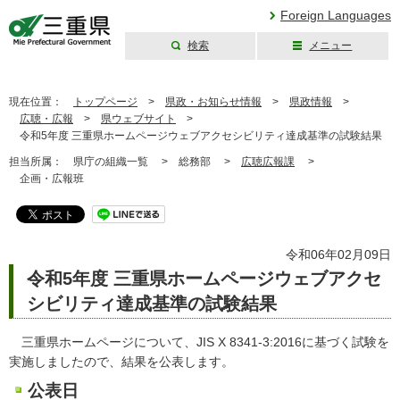
Foreign Languages
検索
メニュー
三重県公式ウェブ
サイト
現在位置：
トップページ
>
県政・お知らせ情報
>
県政情報
>
広聴・広報
>
県ウェブサイト
>
令和5年度 三重県ホームページウェブアクセシビリティ達成基準の試験結果
担当所属：
県庁の組織一覧 >
総務部 >
広聴広報課
>
企画・広報班
令和06年02月09日
令和5年度 三重県ホームページウェブアクセ
シビリティ達成基準の試験結果
三重県ホームページについて、JIS X 8341-3:2016に基づく試験を
実施しましたので、結果を公表します。
公表⽇