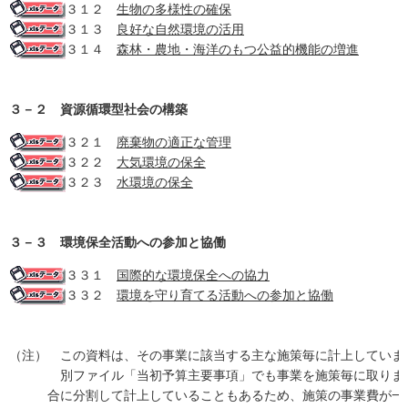
３１２
生物の多様性の確保
３１３
良好な自然環境の活用
３１４
森林・農地・海洋のもつ公益的機能の増進
３－２ 資源循環型社会の構築
３２１
廃棄物の適正な管理
３２２
大気環境の保全
３２３
水環境の保全
３－３ 環境保全活動への参加と協働
３３１
国際的な環境保全への協力
３３２
環境を守り育てる活動への参加と協働
（注）
この資料は、その事業に該当する主な施策毎に計上していま
別ファイル「当初予算主要事項」でも事業を施策毎に取りま
合に分割して計上していることもあるため、施策の事業費が一