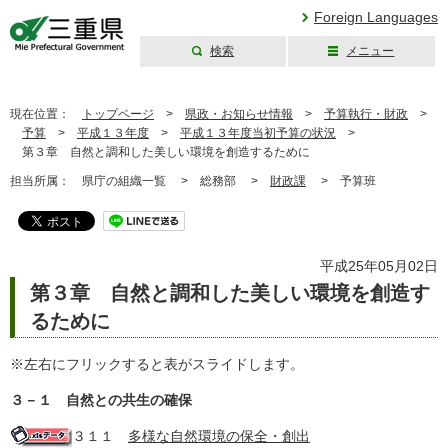
Foreign Languages
検索
メニュー
三重県公式ウェブ
サイト
現在位置：
トップページ
>
県政・お知らせ情報
>
予算執行・財政
>
予算
>
平成１３年度
>
平成１３年度当初予算の状況
>
第３章 自然と調和した美しい環境を創造するために
担当所属：
県庁の組織一覧 >
総務部 >
財政課
>
予算班
平成25年05月02日
第３章 自然と調和した美しい環境を創造す
るために
※左右にフリックすると表がスライドします。
３－１ 自然との共生の確保
３１１
多様な自然環境の保全・創出