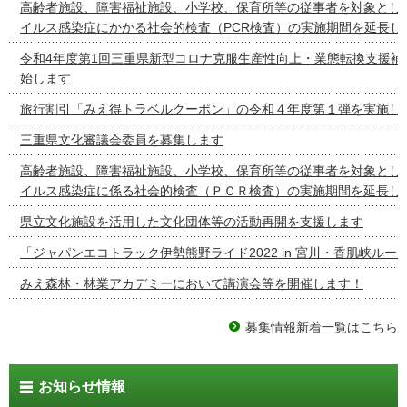
高齢者施設、障害福祉施設、小学校、保育所等の従事者を対象とし
イルス感染症にかかる社会的検査（PCR検査）の実施期間を延長し
令和4年度第1回三重県新型コロナ克服生産性向上・業態転換支援補
始します
旅行割引「みえ得トラベルクーポン」の令和４年度第１弾を実施し
三重県文化審議会委員を募集します
高齢者施設、障害福祉施設、小学校、保育所等の従事者を対象とし
イルス感染症に係る社会的検査（ＰＣＲ検査）の実施期間を延長し
県立文化施設を活用した文化団体等の活動再開を支援します
「ジャパンエコトラック伊勢熊野ライド2022 in 宮川・香肌峡ルー
みえ森林・林業アカデミーにおいて講演会等を開催します！
募集情報新着一覧はこちら
お知らせ情報