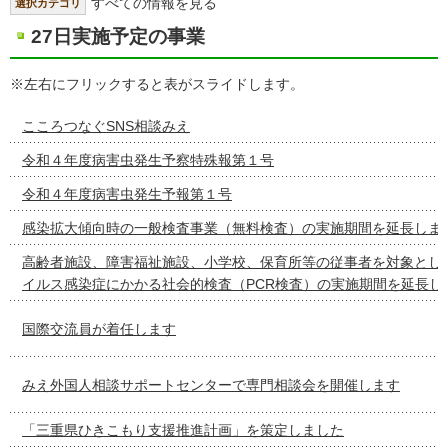
すべての情報を見る
選択カテゴリ
27日実施予定の事業
※左右にフリックすると表がスライドします。
こころつなぐSNS相談みえ
令和４年度病害虫発生予察特殊報第１号
令和４年度病害虫発生予報第１号
感染拡大傾向時の一般検査事業（無料検査）の実施期間を延長しま
高齢者施設、障害福祉施設、小学校、保育所等の従事者を対象とし
イルス感染症にかかる社会的検査（PCR検査）の実施期間を延長し
国際交流員が着任します
みえ外国人相談サポートセンターで専門相談会を開催します
「三重県ひきこもり支援推進計画」を策定しました