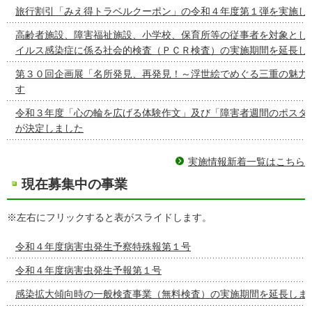
旅行割引「みえ得トラベルクーポン」の令和４年度第１弾を実施し
高齢者施設、障害福祉施設、小学校、保育所等の従事者を対象とし
イルス感染症に係る社会的検査（ＰＣＲ検査）の実施期間を延長し
第３０回企画展「名所発見、再発見！～浮世絵でめぐる三重の魅力
す
令和３年度「心の輪を広げる体験作文」及び「障害者週間のポスタ
が決定しました
実施情報新着一覧はこちら
現在募集中の事業
※左右にフリックすると表がスライドします。
令和４年度病害虫発生予察特殊報第１号
令和４年度病害虫発生予報第１号
感染拡大傾向時の一般検査事業（無料検査）の実施期間を延長しま