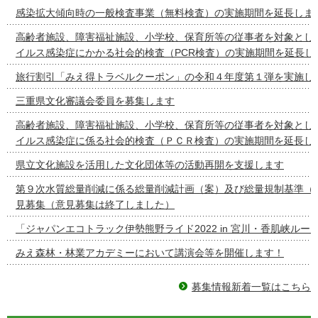
感染拡大傾向時の一般検査事業（無料検査）の実施期間を延長しま
高齢者施設、障害福祉施設、小学校、保育所等の従事者を対象とし
イルス感染症にかかる社会的検査（PCR検査）の実施期間を延長し
旅行割引「みえ得トラベルクーポン」の令和４年度第１弾を実施し
三重県文化審議会委員を募集します
高齢者施設、障害福祉施設、小学校、保育所等の従事者を対象とし
イルス感染症に係る社会的検査（ＰＣＲ検査）の実施期間を延長し
県立文化施設を活用した文化団体等の活動再開を支援します
第９次水質総量削減に係る総量削減計画（案）及び総量規制基準（
見募集（意見募集は終了しました）
「ジャパンエコトラック伊勢熊野ライド2022 in 宮川・香肌峡ルー
みえ森林・林業アカデミーにおいて講演会等を開催します！
募集情報新着一覧はこちら