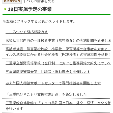
すべての情報を見る
選択カテゴリ
19日実施予定の事業
※左右にフリックすると表がスライドします。
こころつなぐSNS相談みえ
感染拡大傾向時の一般検査事業（無料検査）の実施期間を延長しま
高齢者施設、障害福祉施設、小学校、保育所等の従事者を対象とし
イルス感染症にかかる社会的検査（PCR検査）の実施期間を延長し
三重県立飯野高等学校（全日制）における指導要録の紛失について
三重県環境審議会第１回騒音・振動部会を開催します
みえ外国人相談サポートセンターで専門相談会を開催します
「三重県ひきこもり支援推進計画」を策定しました
三重県総合博物館で「チェコ共和国と日本 外交・経済・文化交流の
を行います