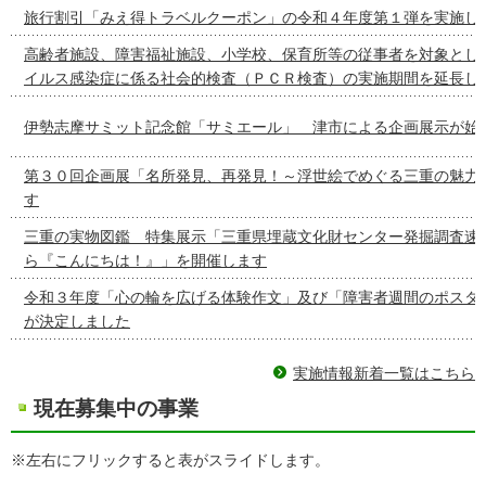
旅行割引「みえ得トラベルクーポン」の令和４年度第１弾を実施し
高齢者施設、障害福祉施設、小学校、保育所等の従事者を対象とし
イルス感染症に係る社会的検査（ＰＣＲ検査）の実施期間を延長し
伊勢志摩サミット記念館「サミエール」 津市による企画展示が始
第３０回企画展「名所発見、再発見！～浮世絵でめぐる三重の魅力
す
三重の実物図鑑 特集展示「三重県埋蔵文化財センター発掘調査速
ら『こんにちは！』」を開催します
令和３年度「心の輪を広げる体験作文」及び「障害者週間のポスタ
が決定しました
実施情報新着一覧はこちら
現在募集中の事業
※左右にフリックすると表がスライドします。