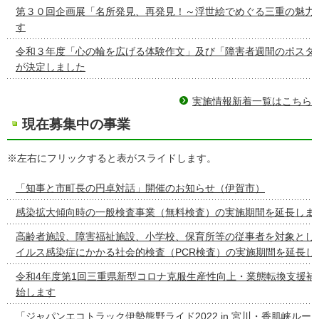
第３０回企画展「名所発見、再発見！～浮世絵でめぐる三重の魅力
す
令和３年度「心の輪を広げる体験作文」及び「障害者週間のポスタ
が決定しました
実施情報新着一覧はこちら
現在募集中の事業
※左右にフリックすると表がスライドします。
「知事と市町長の円卓対話」開催のお知らせ（伊賀市）
感染拡大傾向時の一般検査事業（無料検査）の実施期間を延長しま
高齢者施設、障害福祉施設、小学校、保育所等の従事者を対象とし
イルス感染症にかかる社会的検査（PCR検査）の実施期間を延長し
令和4年度第1回三重県新型コロナ克服生産性向上・業態転換支援補
始します
「ジャパンエコトラック伊勢熊野ライド2022 in 宮川・香肌峡ルー