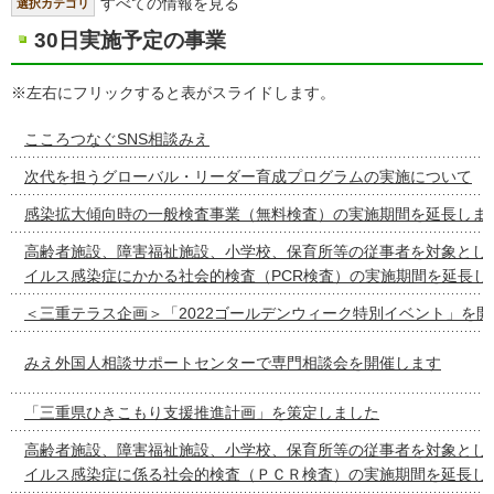
すべての情報を見る
選択カテゴリ
30日実施予定の事業
※左右にフリックすると表がスライドします。
こころつなぐSNS相談みえ
次代を担うグローバル・リーダー育成プログラムの実施について
感染拡大傾向時の一般検査事業（無料検査）の実施期間を延長しま
高齢者施設、障害福祉施設、小学校、保育所等の従事者を対象とし
イルス感染症にかかる社会的検査（PCR検査）の実施期間を延長し
＜三重テラス企画＞「2022ゴールデンウィーク特別イベント」を
みえ外国人相談サポートセンターで専門相談会を開催します
「三重県ひきこもり支援推進計画」を策定しました
高齢者施設、障害福祉施設、小学校、保育所等の従事者を対象とし
イルス感染症に係る社会的検査（ＰＣＲ検査）の実施期間を延長し