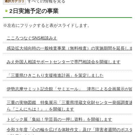
すべての情報を見る
選択カテゴリ
2日実施予定の事業
※左右にフリックすると表がスライドします。
こころつなぐSNS相談みえ
感染拡大傾向時の一般検査事業（無料検査）の実施期間を延長しま
みえ外国人相談サポートセンターで専門相談会を開催します
「三重県ひきこもり支援推進計画」を策定しました
伊勢志摩サミット記念館「サミエール」 津市による企画展示が始
三重の実物図鑑 特集展示「三重県埋蔵文化財センター発掘調査速
ら『こんにちは！』」を開催します
トピック展「集結！学芸員の一押し資料」を開催します
令和３年度「心の輪を広げる体験作文」及び「障害者週間のポスタ