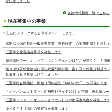
が決定しました
実施情報新着一覧はこちら
現在募集中の事業
※左右にフリックすると表がスライドします。
感染拡大傾向時の一般検査事業（無料検査）の実施期間を延長しま
三重県文化審議会委員を募集します
館長講座ワークショップ「ウシとライオンはどこが違う？」を開催
第９次水質総量削減に係る総量削減計画（案）及び総量規制基準（
見募集（意見募集は終了しました）
三重県総合博物館 開館８周年記念「MieMuの日」を開催します
「ジャパンエコトラック伊勢熊野ライド2022 in 宮川・香肌峡ルー
三重県フェア（イオンレイクタウン）への出展事業者を募集します
令和５年４月採用の警察官を募集します