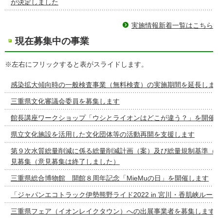
が決定しました
実施情報新着一覧はこちら
現在募集中の事業
※左右にフリックすると表がスライドします。
感染拡大傾向時の一般検査事業（無料検査）の実施期間を延長しま
三重県文化審議会委員を募集します
館長講座ワークショップ「ウシとライオンはどこが違う？」を開催
県立文化施設を活用した文化団体等の活動再開を支援します
第９次水質総量削減に係る総量削減計画（案）及び総量規制基準（
見募集（意見募集は終了しました）
三重県総合博物館 開館８周年記念「MieMuの日」を開催します
「ジャパンエコトラック伊勢熊野ライド2022 in 宮川・香肌峡ルー
三重県フェア（イオンレイクタウン）への出展事業者を募集します