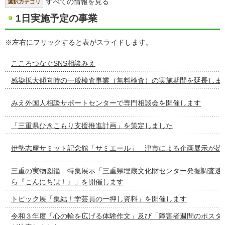
すべての情報を見る
選択カテゴリ
1日実施予定の事業
※左右にフリックすると表がスライドします。
こころつなぐSNS相談みえ
感染拡大傾向時の一般検査事業（無料検査）の実施期間を延長しま
みえ外国人相談サポートセンターで専門相談会を開催します
「三重県ひきこもり支援推進計画」を策定しました
伊勢志摩サミット記念館「サミエール」 津市による企画展示が始
三重の実物図鑑 特集展示「三重県埋蔵文化財センター発掘調査速
ら『こんにちは！』」を開催します
トピック展「集結！学芸員の一押し資料」を開催します
令和３年度「心の輪を広げる体験作文」及び「障害者週間のポスタ