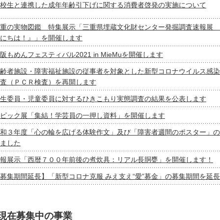
校生と連携した成年年齢引下げに関する消費者啓発の実施について
重の実物図鑑 特集展示「三重県埋蔵文化財センター発掘調査速報展 
にちは！』」を開催します
阪もめんフェスティバル2021 in MieMuを開催します
齢者施設・障害福祉施設の従事者を対象とした新型コロナウイルス感染
査（ＰＣＲ検査）を再開します
生委員・児童委員に対するひきこもり実態調査の結果を公表します
ピック展「集結！学芸員の一押し資料」を開催します
和３年度「心の輪を広げる体験作文」及び「障害者週間のポスター」の
ました
報展示「西暦７００年前後の煮炊具：リアル長胴甕」を開催します！
募集期間延長】「新型コロナ克服 みえ支え“愛”募金」の募集期間を延
現在募集中の事業