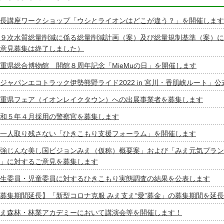
長講座ワークショップ「ウシとライオンはどこが違う？」を開催します
９次水質総量削減に係る総量削減計画（案）及び総量規制基準（案）に
意見募集は終了しました）
重県総合博物館 開館８周年記念「MieMuの日」を開催します
ジャパンエコトラック伊勢熊野ライド2022 in 宮川・香肌峡ルート」公
重県フェア（イオンレイクタウン）への出展事業者を募集します
和５年４月採用の警察官を募集します
一人取り残さない「ひきこもり支援フォーラム」を開催します
強じんな美し国ビジョンみえ（仮称）概要案」および「みえ元気プラン
」に対するご意見を募集します
生委員・児童委員に対するひきこもり実態調査の結果を公表します
募集期間延長】「新型コロナ克服 みえ支え“愛”募金」の募集期間を延
え森林・林業アカデミーにおいて講演会等を開催します！