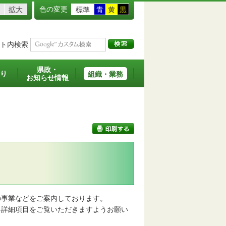
色の変更
拡大
標準
青
黄
黒
ト内検索
県政・
り
組織・業務
お知らせ情報
印刷する
事業などをご案内しております。
詳細項目をご覧いただきますようお願い