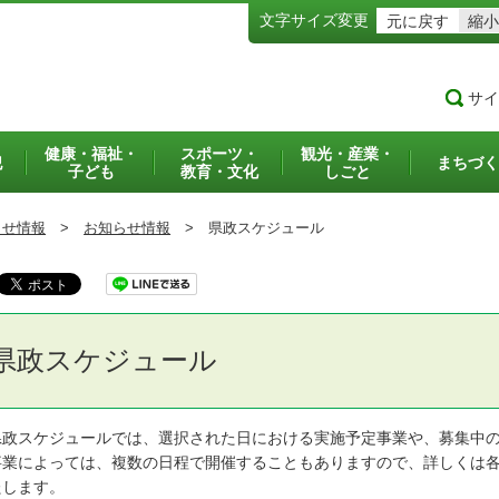
文字サイズ変更
元に戻す
縮小
サイ
健康・福祉・
スポーツ・
観光・産業・
犯
まちづく
子ども
教育・文化
しごと
らせ情報
>
お知らせ情報
>
県政スケジュール
県政スケジュール
政スケジュールでは、選択された日における実施予定事業や、募集中の
業によっては、複数の日程で開催することもありますので、詳しくは各
たします。