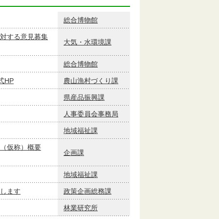
総合博物館
対する意見募集
大気・水環境課
総合博物館
式HP
農山漁村づくり課
県産品振興課
人事委員会事務局
地域福祉課
（仮称）概要
企画課
地域福祉課
長します
政策企画総務課
林業研究所