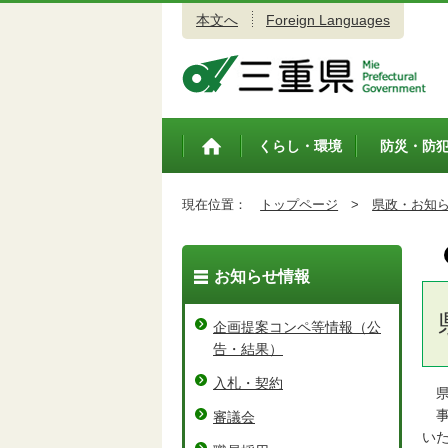
本文へ
Foreign Languages
三重県公式ウェブサイト
くらし・環境
防災・防
トップペ
ージ
現在位置：
トップページ
>
県政・お知
お知らせ情報
企画提案コンペ等情報（公
告・結果）
入札・契約
県
事
審議会
い