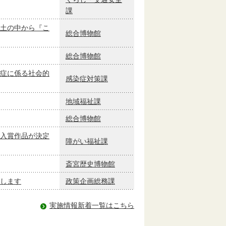
課
土の中から『こ
総合博物館
総合博物館
症に係る社会的
感染症対策課
地域福祉課
総合博物館
入賞作品が決定
障がい福祉課
斎宮歴史博物館
長します
政策企画総務課
実施情報新着一覧はこちら