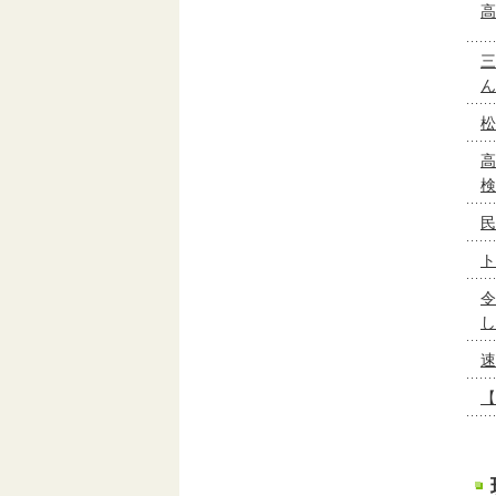
高
三
ん
松
高
検
民
ト
令
し
速
【