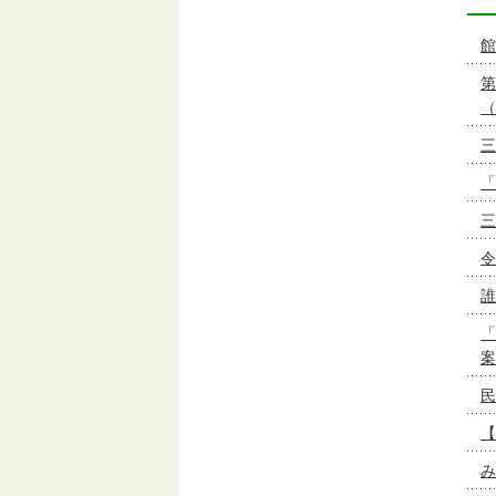
館
第
（
三
「
三
令
誰
「
案
民
【
み