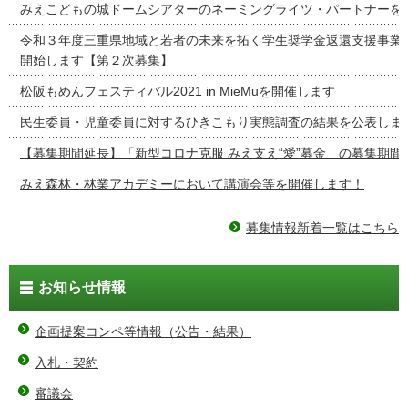
みえこどもの城ドームシアターのネーミングライツ・パートナーを
令和３年度三重県地域と若者の未来を拓く学生奨学金返還支援事業
開始します【第２次募集】
松阪もめんフェスティバル2021 in MieMuを開催します
民生委員・児童委員に対するひきこもり実態調査の結果を公表しま
【募集期間延長】「新型コロナ克服 みえ支え“愛”募金」の募集期間
みえ森林・林業アカデミーにおいて講演会等を開催します！
募集情報新着一覧はこちら
お知らせ情報
企画提案コンペ等情報（公告・結果）
入札・契約
審議会