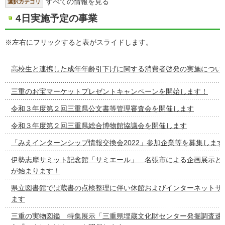
すべての情報を見る
選択カテゴリ
4日実施予定の事業
※左右にフリックすると表がスライドします。
高校生と連携した成年年齢引下げに関する消費者啓発の実施につい
三重のお宝マーケットプレゼントキャンペーンを開始します！
令和３年度第２回三重県公文書等管理審査会を開催します
令和３年度第２回三重県総合博物館協議会を開催します
「みえインターンシップ情報交換会2022」参加企業等を募集します
伊勢志摩サミット記念館「サミエール」 名張市による企画展示と
が始まります！
県立図書館では蔵書の点検整理に伴い休館およびインターネットサ
ます
三重の実物図鑑 特集展示「三重県埋蔵文化財センター発掘調査速