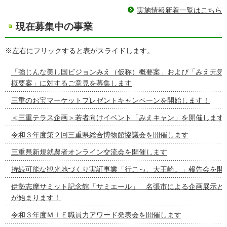
実施情報新着一覧はこちら
現在募集中の事業
※左右にフリックすると表がスライドします。
「強じんな美し国ビジョンみえ（仮称）概要案」および「みえ元気
概要案」に対するご意見を募集します
三重のお宝マーケットプレゼントキャンペーンを開始します！
＜三重テラス企画＞若者向けイベント「みえキャン」を開催します
令和３年度第２回三重県総合博物館協議会を開催します
三重県新規就農者オンライン交流会を開催します
持続可能な観光地づくり実証事業「行こっ、大王崎。」報告会を開
伊勢志摩サミット記念館「サミエール」 名張市による企画展示と
が始まります！
令和３年度ＭＩＥ職員力アワード発表会を開催します