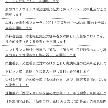
ら『こんにちは！』」を開催します
新型コロナウイルス感染症感染拡大に伴うイベントの中止及びこど
閉室します
みえむ未来創成フォーラム2021「高等学校での地域に関わる学習
表会を開催します
高齢者施設・障害福祉施設の従事者を対象とした新型コロナウイル
社会的検査（ＰＣＲ検査）を再開します
エントランス無料企画展示『逸品』「第３回 江戸時代のエコな暮
きつぎ）で修理された陶磁器－」を開催します
民生委員・児童委員に対するひきこもり実態調査の結果を公表しま
トピック展「集結！学芸員の一押し資料」を開催します
令和３年度「心の輪を広げる体験作文」及び「障害者週間のポスタ
が決定しました
速報展示「西暦７００年前後の煮炊具：リアル長胴甕」を開催しま
【募集期間延長】「新型コロナ克服 みえ支え“愛”募金」の募集期間