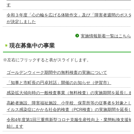
す
令和３年度「心の輪を広げる体験作文」及び「障害者週間のポスタ
が決定しました
実施情報新着一覧はこちら
現在募集中の事業
※左右にフリックすると表がスライドします。
ゴールデンウィーク期間中の無料検査の実施について
「知事と市町長の円卓対話」開催のお知らせ（伊賀市）
感染拡大傾向時の一般検査事業（無料検査）の実施期間を延長しま
高齢者施設、障害福祉施設、小学校、保育所等の従事者を対象とし
イルス感染症にかかる社会的検査（PCR検査）の実施期間を延長し
令和4年度第1回三重県新型コロナ克服生産性向上・業態転換支援補
始します