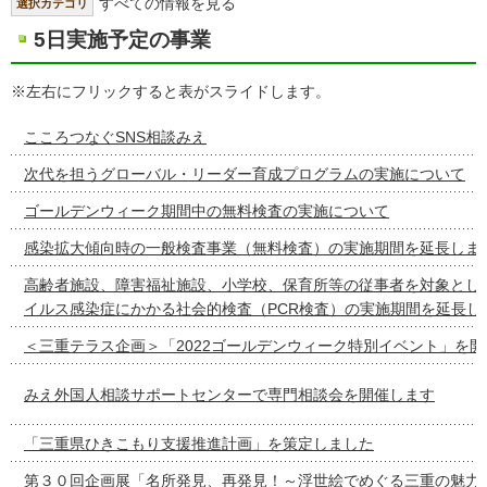
すべての情報を見る
選択カテゴリ
5日実施予定の事業
※左右にフリックすると表がスライドします。
こころつなぐSNS相談みえ
次代を担うグローバル・リーダー育成プログラムの実施について
ゴールデンウィーク期間中の無料検査の実施について
感染拡大傾向時の一般検査事業（無料検査）の実施期間を延長しま
高齢者施設、障害福祉施設、小学校、保育所等の従事者を対象とし
イルス感染症にかかる社会的検査（PCR検査）の実施期間を延長し
＜三重テラス企画＞「2022ゴールデンウィーク特別イベント」を
みえ外国人相談サポートセンターで専門相談会を開催します
「三重県ひきこもり支援推進計画」を策定しました
第３０回企画展「名所発見、再発見！～浮世絵でめぐる三重の魅力