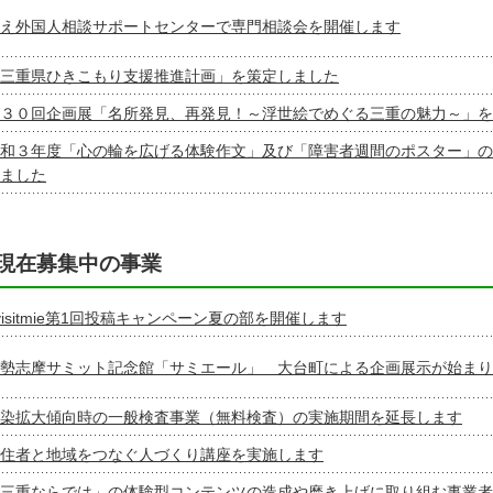
え外国人相談サポートセンターで専門相談会を開催します
三重県ひきこもり支援推進計画」を策定しました
３０回企画展「名所発見、再発見！～浮世絵でめぐる三重の魅力～」を
和３年度「心の輪を広げる体験作文」及び「障害者週間のポスター」の
ました
現在募集中の事業
visitmie第1回投稿キャンペーン夏の部を開催します
勢志摩サミット記念館「サミエール」 大台町による企画展示が始まり
染拡大傾向時の一般検査事業（無料検査）の実施期間を延長します
住者と地域をつなぐ人づくり講座を実施します
三重ならでは」の体験型コンテンツの造成や磨き上げに取り組む事業者