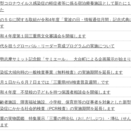
型コロナウイルス感染症の軽症者等に係る宿泊療養施設として新たに１
た
の５Ｇに関する取組が令和4年度「電波の日・情報通信月間」記念式典
す
和４年度第１回三重県文化審議会を開催します
代を担うグローバル・リーダー育成プログラムの実施について
勢志摩サミット記念館「サミエール」 大台町による企画展示が始まり
染拡大傾向時の一般検査事業（無料検査）の実施期間を延長します
月１日から６月７日までは「三重県HIV検査普及週間」です
和４年度 不登校の子どもを持つ保護者相談会を開催します
齢者施設、障害福祉施設、小学校、保育所等の従事者を対象とした新型
染症にかかる社会的検査（PCR検査）の実施期間を延長します
重の実物図鑑 特集展示「三重の押出仏（おしだしぶつ）・塼仏（せん
ます