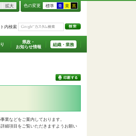
色の変更
拡大
標準
青
黄
黒
ト内検索
県政・
り
組織・業務
お知らせ情報
印刷する
事業などをご案内しております。
詳細項目をご覧いただきますようお願い