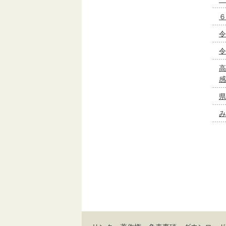
６
令
令
高
感
県
み