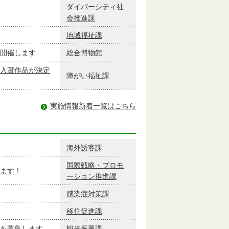
ダイバーシティ社
会推進課
地域福祉課
開催します
総合博物館
入賞作品が決定
障がい福祉課
実施情報新着一覧はこちら
海外誘客課
国際戦略・プロモ
ます！
ーション推進課
感染症対策課
移住促進課
を募集します
観光振興課