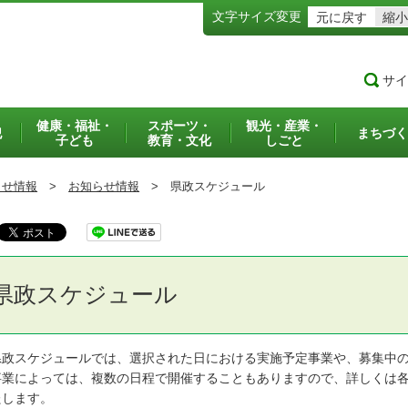
文字サイズ変更
元に戻す
縮小
サイ
健康・福祉・
スポーツ・
観光・産業・
犯
まちづく
子ども
教育・文化
しごと
らせ情報
>
お知らせ情報
>
県政スケジュール
県政スケジュール
政スケジュールでは、選択された日における実施予定事業や、募集中の
業によっては、複数の日程で開催することもありますので、詳しくは各
たします。