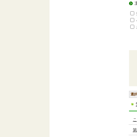
選
こ
第