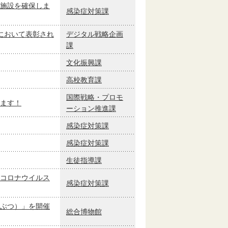
施設を確保しま
感染症対策課
において表彰され
デジタル戦略企画
課
文化振興課
高校教育課
国際戦略・プロモ
ます！
ーション推進課
感染症対策課
感染症対策課
生徒指導課
コロナウイルス
感染症対策課
ぶつ）」を開催
総合博物館