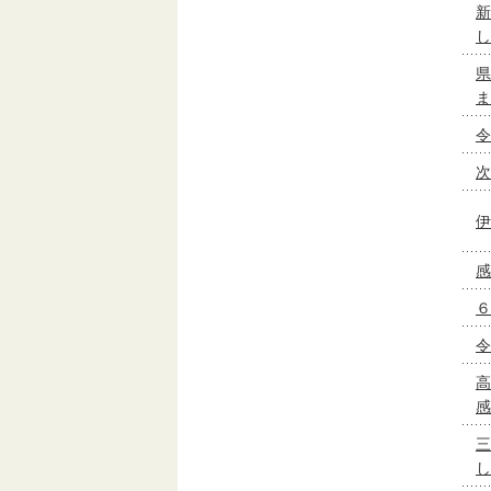
新
し
県
ま
令
次
伊
感
６
令
高
感
三
し