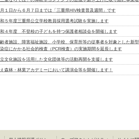
月１日から６月７日までは「三重県HIV検査普及週間」です
和５年度三重県公立学校教員採用選考試験を実施します
和４年度 不登校の子どもを持つ保護者相談会を開催します
齢者施設、障害福祉施設、小学校、保育所等の従事者を対象とした新型
染症にかかる社会的検査（PCR検査）の実施期間を延長します
立文化施設を活用した文化団体等の活動再開を支援します
え森林・林業アカデミーにおいて講演会等を開催します！