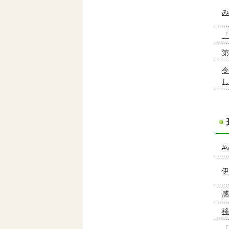
み
「
第
令
し
#
伊
感
移
「