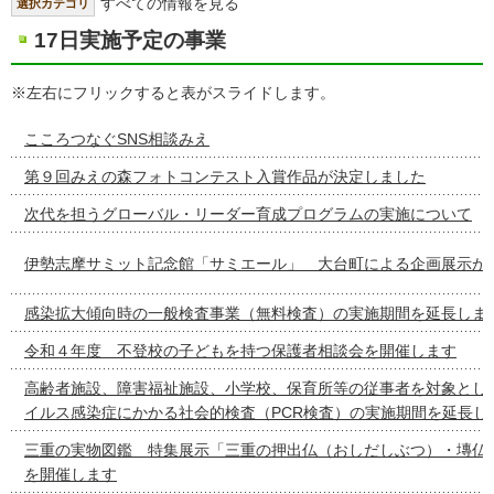
すべての情報を見る
選択カテゴリ
17日実施予定の事業
※左右にフリックすると表がスライドします。
こころつなぐSNS相談みえ
第９回みえの森フォトコンテスト入賞作品が決定しました
次代を担うグローバル・リーダー育成プログラムの実施について
伊勢志摩サミット記念館「サミエール」 大台町による企画展示が
感染拡大傾向時の一般検査事業（無料検査）の実施期間を延長しま
令和４年度 不登校の子どもを持つ保護者相談会を開催します
高齢者施設、障害福祉施設、小学校、保育所等の従事者を対象とし
イルス感染症にかかる社会的検査（PCR検査）の実施期間を延長し
三重の実物図鑑 特集展示「三重の押出仏（おしだしぶつ）・塼仏
を開催します