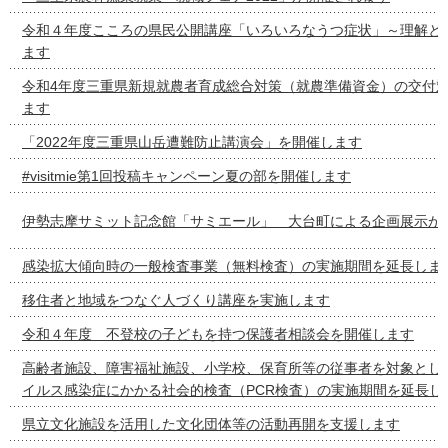
令和４年度こころの県民公開講座「いろいろなうつ症状」～理解と
ます
令和4年度三重県新規就農者育成総合対策（就農準備資金）の交付
ます
「2022年度三重県山岳遭難防止講演会」を開催します
#visitmie第1回投稿キャンペーン夏の部を開催します
伊勢志摩サミット記念館「サミエール」 大台町による企画展示が
感染拡大傾向時の一般検査事業（無料検査）の実施期間を延長しま
移住者と地域をつなぐ人づくり講座を実施します
令和４年度 不登校の子どもを持つ保護者相談会を開催します
高齢者施設、障害福祉施設、小学校、保育所等の従事者を対象とし
イルス感染症にかかる社会的検査（PCR検査）の実施期間を延長し
県立文化施設を活用した文化団体等の活動再開を支援します