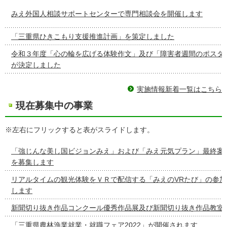
みえ外国人相談サポートセンターで専門相談会を開催します
「三重県ひきこもり支援推進計画」を策定しました
令和３年度「心の輪を広げる体験作文」及び「障害者週間のポスタ
が決定しました
実施情報新着一覧はこちら
現在募集中の事業
※左右にフリックすると表がスライドします。
「強じんな美し国ビジョンみえ」および「みえ元気プラン」最終案
を募集します
リアルタイムの観光体験をＶＲで配信する「みえのVRたび」の参
します
新聞切り抜き作品コンクール優秀作品展及び新聞切り抜き作品教室
「三重県農林漁業就業・就職フェア2022」が開催されます