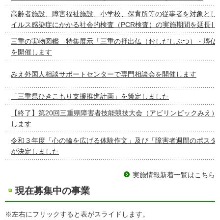
高齢者施設、障害福祉施設、小学校、保育所等の従事者を対象とし
イルス感染症にかかる社会的検査（PCR検査）の実施期間を延長し
三重の実物図鑑 特集展示「三重の押出仏（おしだしぶつ）・塼仏
を開催します
みえ外国人相談サポートセンターで専門相談会を開催します
「三重県ひきこもり支援推進計画」を策定しました
【終了】第20回三重県障害者技能競技大会（アビリンピックみえ）
します
令和３年度「心の輪を広げる体験作文」及び「障害者週間のポスタ
が決定しました
実施情報新着一覧はこちら
現在募集中の事業
※左右にフリックすると表がスライドします。