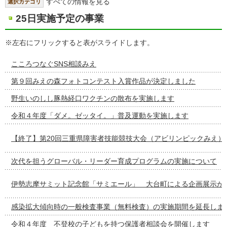
すべての情報を見る
選択カテゴリ
25日実施予定の事業
※左右にフリックすると表がスライドします。
こころつなぐSNS相談みえ
第９回みえの森フォトコンテスト入賞作品が決定しました
野生いのしし豚熱経口ワクチンの散布を実施します
令和４年度「ダメ。ゼッタイ。」普及運動を実施します
【終了】第20回三重県障害者技能競技大会（アビリンピックみえ）
次代を担うグローバル・リーダー育成プログラムの実施について
伊勢志摩サミット記念館「サミエール」 大台町による企画展示が
感染拡大傾向時の一般検査事業（無料検査）の実施期間を延長しま
令和４年度 不登校の子どもを持つ保護者相談会を開催します