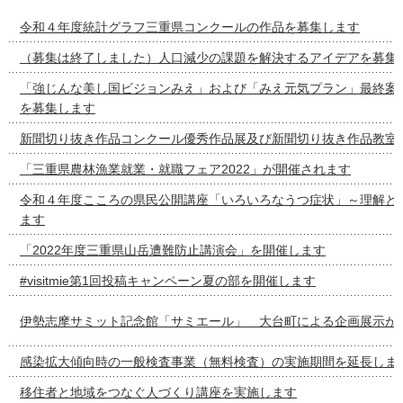
令和４年度統計グラフ三重県コンクールの作品を募集します
（募集は終了しました）人口減少の課題を解決するアイデアを募集
「強じんな美し国ビジョンみえ」および「みえ元気プラン」最終案
を募集します
新聞切り抜き作品コンクール優秀作品展及び新聞切り抜き作品教室
「三重県農林漁業就業・就職フェア2022」が開催されます
令和４年度こころの県民公開講座「いろいろなうつ症状」～理解と
ます
「2022年度三重県山岳遭難防止講演会」を開催します
#visitmie第1回投稿キャンペーン夏の部を開催します
伊勢志摩サミット記念館「サミエール」 大台町による企画展示が
感染拡大傾向時の一般検査事業（無料検査）の実施期間を延長しま
移住者と地域をつなぐ人づくり講座を実施します