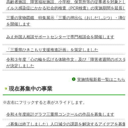
高齢者施設、障害福祉施設、小学校、保育所等の従事者を対象とし
イルス感染症にかかる社会的検査（PCR検査）の実施期間を延長し
三重の実物図鑑 特集展示「三重の押出仏（おしだしぶつ）・塼仏
を開催します
みえ外国人相談サポートセンターで専門相談会を開催します
「三重県ひきこもり支援推進計画」を策定しました
令和３年度「心の輪を広げる体験作文」及び「障害者週間のポスタ
が決定しました
実施情報新着一覧はこちら
現在募集中の事業
※左右にフリックすると表がスライドします。
令和４年度統計グラフ三重県コンクールの作品を募集します
（募集は終了しました）人口減少の課題を解決するアイデアを募集