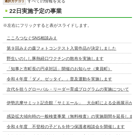
すべての情報を見る
選択カテゴリ
22日実施予定の事業
※左右にフリックすると表がスライドします。
こころつなぐSNS相談みえ
第９回みえの森フォトコンテスト入賞作品が決定しました
野生いのしし豚熱経口ワクチンの散布を実施します
「知事と市町長の円卓対話」開催のお知らせ（東員町）
令和４年度「ダメ。ゼッタイ。」普及運動を実施します
次代を担うグローバル・リーダー育成プログラムの実施について
伊勢志摩サミット記念館「サミエール」 大台町による企画展示が
感染拡大傾向時の一般検査事業（無料検査）の実施期間を延長しま
令和４年度 不登校の子どもを持つ保護者相談会を開催します