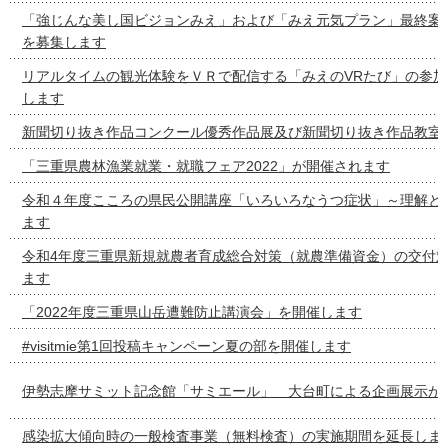
「強じんな美し国ビジョンみえ」および「みえ元気プラン」最終案
を募集します
リアルタイムの観光体験をＶＲで配信する「みえのVRたび」の参
します
新聞切り抜き作品コンクール優秀作品展及び新聞切り抜き作品教室
「三重県農林漁業就業・就職フェア2022」が開催されます
令和４年度こころの県民公開講座「いろいろなうつ症状」～理解と
ます
令和4年度三重県新規就農者育成総合対策（就農準備資金）の交付
ます
「2022年度三重県山岳遭難防止講演会」を開催します
#visitmie第1回投稿キャンペーン夏の部を開催します
伊勢志摩サミット記念館「サミエール」 大台町による企画展示が
感染拡大傾向時の一般検査事業（無料検査）の実施期間を延長しま