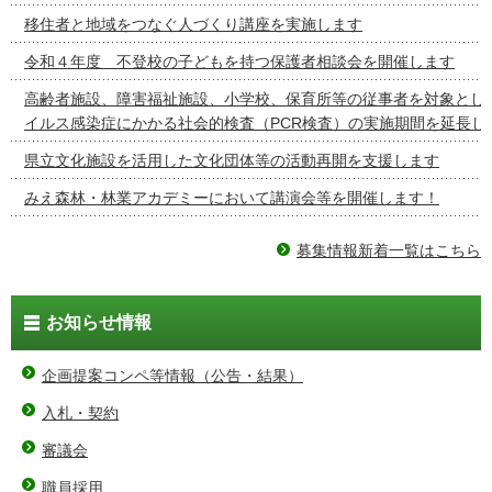
移住者と地域をつなぐ人づくり講座を実施します
令和４年度 不登校の子どもを持つ保護者相談会を開催します
高齢者施設、障害福祉施設、小学校、保育所等の従事者を対象とし
イルス感染症にかかる社会的検査（PCR検査）の実施期間を延長し
県立文化施設を活用した文化団体等の活動再開を支援します
みえ森林・林業アカデミーにおいて講演会等を開催します！
募集情報新着一覧はこちら
お知らせ情報
企画提案コンペ等情報（公告・結果）
入札・契約
審議会
職員採用