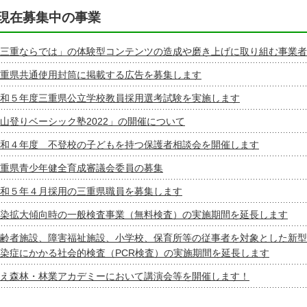
現在募集中の事業
三重ならでは」の体験型コンテンツの造成や磨き上げに取り組む事業者
重県共通使用封筒に掲載する広告を募集します
和５年度三重県公立学校教員採用選考試験を実施します
山登りベーシック塾2022」の開催について
和４年度 不登校の子どもを持つ保護者相談会を開催します
重県青少年健全育成審議会委員の募集
和５年４月採用の三重県職員を募集します
染拡大傾向時の一般検査事業（無料検査）の実施期間を延長します
齢者施設、障害福祉施設、小学校、保育所等の従事者を対象とした新型
染症にかかる社会的検査（PCR検査）の実施期間を延長します
え森林・林業アカデミーにおいて講演会等を開催します！