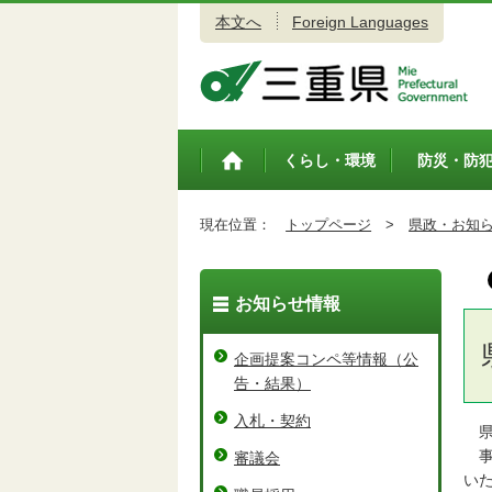
本文へ
Foreign Languages
三重県公式ウェブサイト
くらし・環境
防災・防
トップペ
ージ
現在位置：
トップページ
>
県政・お知
お知らせ情報
企画提案コンペ等情報（公
告・結果）
入札・契約
県
事
審議会
い