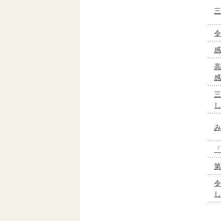
三
令
感
高
感
三
し
み
「
第
令
し