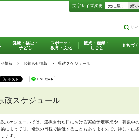
文字サイズ変更
元に戻す
縮小
サイ
健康・福祉・
スポーツ・
観光・産業・
犯
まちづく
子ども
教育・文化
しごと
らせ情報
>
お知らせ情報
>
県政スケジュール
県政スケジュール
政スケジュールでは、選択された日における実施予定事業や、募集中の
業によっては、複数の日程で開催することもありますので、詳しくは各
たします。