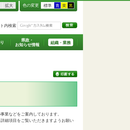
色の変更
拡大
標準
青
黄
黒
ト内検索
県政・
り
組織・業務
お知らせ情報
印刷する
事業などをご案内しております。
詳細項目をご覧いただきますようお願い