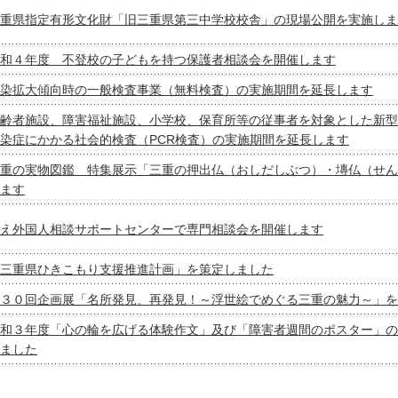
重県指定有形文化財「旧三重県第三中学校校舎」の現場公開を実施しま
和４年度 不登校の子どもを持つ保護者相談会を開催します
染拡大傾向時の一般検査事業（無料検査）の実施期間を延長します
齢者施設、障害福祉施設、小学校、保育所等の従事者を対象とした新型
染症にかかる社会的検査（PCR検査）の実施期間を延長します
重の実物図鑑 特集展示「三重の押出仏（おしだしぶつ）・塼仏（せん
ます
え外国人相談サポートセンターで専門相談会を開催します
三重県ひきこもり支援推進計画」を策定しました
３０回企画展「名所発見、再発見！～浮世絵でめぐる三重の魅力～」を
和３年度「心の輪を広げる体験作文」及び「障害者週間のポスター」の
ました