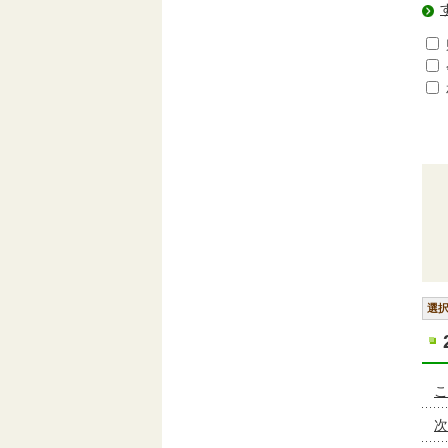
選
こ
次