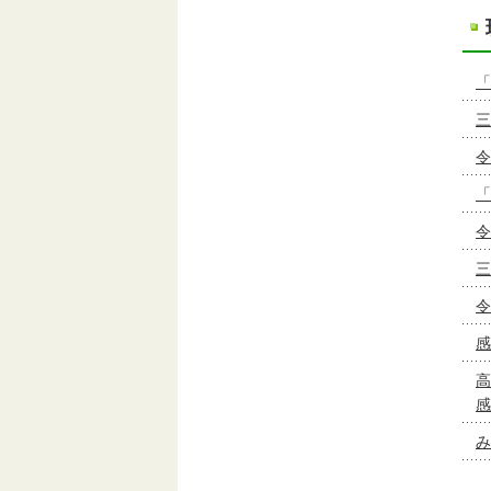
「
三
令
「
令
三
令
感
高
感
み