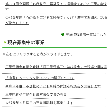
第３０回企画展「名所発見、再発見！～浮世絵でめぐる三重の魅力
す
令和３年度「心の輪を広げる体験作文」及び「障害者週間のポスタ
が決定しました
実施情報新着一覧はこちら
現在募集中の事業
※左右にフリックすると表がスライドします。
三重県指定有形文化財「旧三重県第三中学校校舎」の現場公開を実
「山登りベーシック塾2022」の開催について
令和４年度 不登校の子どもを持つ保護者相談会を開催します
三重県青少年健全育成審議会委員の募集
令和５年４月採用の三重県職員を募集します