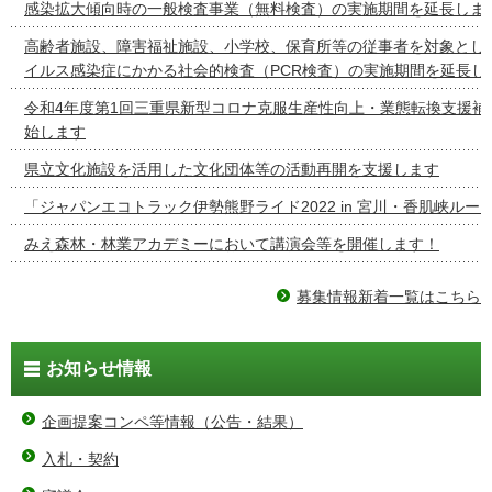
感染拡大傾向時の一般検査事業（無料検査）の実施期間を延長しま
高齢者施設、障害福祉施設、小学校、保育所等の従事者を対象とし
イルス感染症にかかる社会的検査（PCR検査）の実施期間を延長し
令和4年度第1回三重県新型コロナ克服生産性向上・業態転換支援補
始します
県立文化施設を活用した文化団体等の活動再開を支援します
「ジャパンエコトラック伊勢熊野ライド2022 in 宮川・香肌峡ルー
みえ森林・林業アカデミーにおいて講演会等を開催します！
募集情報新着一覧はこちら
お知らせ情報
企画提案コンペ等情報（公告・結果）
入札・契約