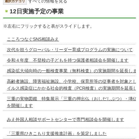
すべての情報を見る
選択カテゴリ
12日実施予定の事業
※左右にフリックすると表がスライドします。
こころつなぐSNS相談みえ
次代を担うグローバル・リーダー育成プログラムの実施について
令和４年度 不登校の子どもを持つ保護者相談会を開催します
感染拡大傾向時の一般検査事業（無料検査）の実施期間を延長しま
高齢者施設、障害福祉施設、小学校、保育所等の従事者を対象とし
イルス感染症にかかる社会的検査（PCR検査）の実施期間を延長し
三重の実物図鑑 特集展示「三重の押出仏（おしだしぶつ）・塼仏
を開催します
みえ外国人相談サポートセンターで専門相談会を開催します
「三重県ひきこもり支援推進計画」を策定しました