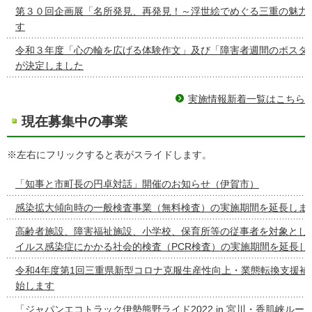
第３０回企画展「名所発見、再発見！～浮世絵でめぐる三重の魅力
す
令和３年度「心の輪を広げる体験作文」及び「障害者週間のポスタ
が決定しました
実施情報新着一覧はこちら
現在募集中の事業
※左右にフリックすると表がスライドします。
「知事と市町長の円卓対話」開催のお知らせ（伊賀市）
感染拡大傾向時の一般検査事業（無料検査）の実施期間を延長しま
高齢者施設、障害福祉施設、小学校、保育所等の従事者を対象とし
イルス感染症にかかる社会的検査（PCR検査）の実施期間を延長し
令和4年度第1回三重県新型コロナ克服生産性向上・業態転換支援補
始します
「ジャパンエコトラック伊勢熊野ライド2022 in 宮川・香肌峡ルー