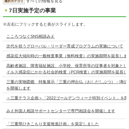
すべての情報を見る
選択カテゴリ
7日実施予定の事業
※左右にフリックすると表がスライドします。
こころつなぐSNS相談みえ
次代を担うグローバル・リーダー育成プログラムの実施について
感染拡大傾向時の一般検査事業（無料検査）の実施期間を延長しま
高齢者施設、障害福祉施設、小学校、保育所等の従事者を対象とし
イルス感染症にかかる社会的検査（PCR検査）の実施期間を延長し
三重の実物図鑑 特集展示「三重の押出仏（おしだしぶつ）・塼仏
を開催します
＜三重テラス企画＞「2022ゴールデンウィーク特別イベント」を
みえ外国人相談サポートセンターで専門相談会を開催します
「三重県ひきこもり支援推進計画」を策定しました