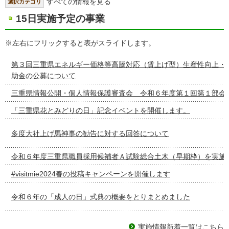
すべての情報を見る
選択カテゴリ
15日実施予定の事業
※左右にフリックすると表がスライドします。
第３回三重県エネルギー価格等高騰対応（賃上げ型）生産性向上・
助金の公募について
三重県情報公開・個人情報保護審査会 令和６年度第１回第１部会
「三重県花とみどりの日」記念イベントを開催します。
多度大社上げ馬神事の勧告に対する回答について
令和６年度三重県職員採用候補者Ａ試験総合土木（早期枠）を実施
#visitmie2024春の投稿キャンペーンを開催します
令和６年の「成人の日」式典の概要をとりまとめました
実施情報新着一覧はこちら