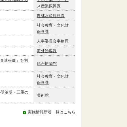
ス産業振興課
農林水産総務課
社会教育・文化財
保護課
人事委員会事務局
海外誘客課
査速報展」を開
総合博物館
社会教育・文化財
保護課
―明治期・三重の
美術館
実施情報新着一覧はこちら