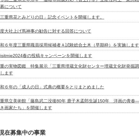
募について
三重県花とみどりの日」記念イベントを開催します。
度大社上げ馬神事の勧告に対する回答について
和６年度三重県職員採用候補者Ａ試験総合土木（早期枠）を実施します
visitmie2024春の投稿キャンペーンを開催します
重の実物図鑑 特集展示「三重県埋蔵文化財センター埋蔵文化財発掘調
します
和６年の「成人の日」式典の概要をとりまとめました
重県立美術館「藤島武二没後80年 鹿子木孟郎生誕150年 洋画の青春
き画家たち」を開催します
現在募集中の事業