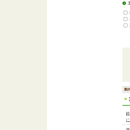
選
鈴
に
第