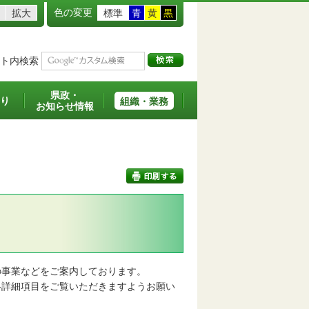
色の変更
拡大
標準
青
黄
黒
ト内検索
県政・
り
組織・業務
お知らせ情報
印刷する
事業などをご案内しております。
詳細項目をご覧いただきますようお願い