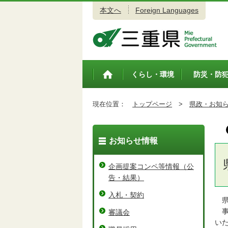
本文へ
Foreign Languages
三重県公式ウェブサイト
くらし・環境
防災・防
トップペ
ージ
現在位置：
トップページ
>
県政・お知
お知らせ情報
企画提案コンペ等情報（公
告・結果）
入札・契約
県
事
審議会
い