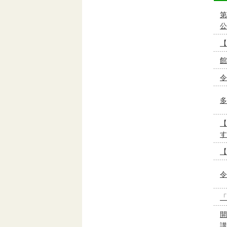
第
公
【
館
令
多
【
す
【
令
「
開
講