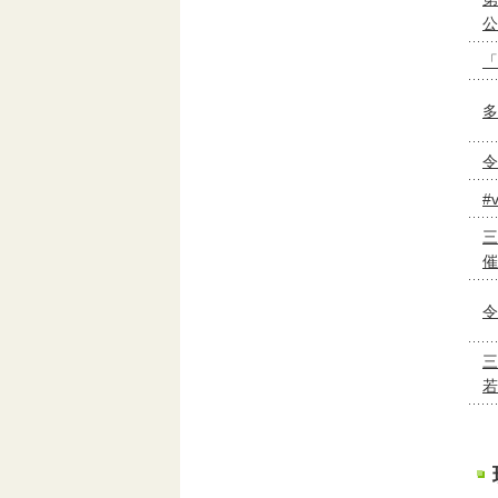
公
「
多
令
#
三
催
令
三
若