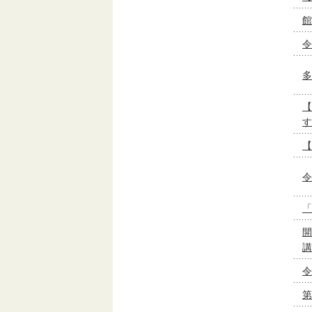
館
令
多
【
す
【
令
「
開
講
令
第