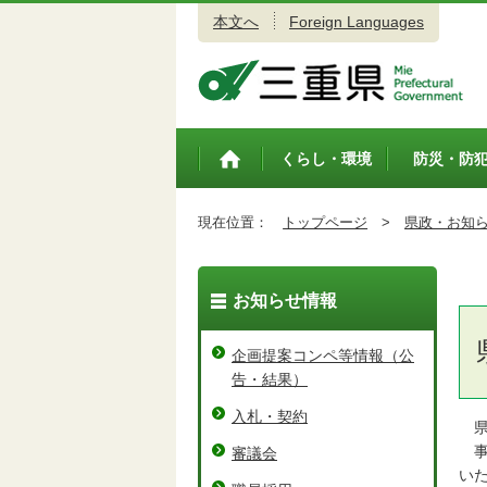
本文へ
Foreign Languages
三重県公式ウェブサイト
くらし・環境
防災・防
トップペ
ージ
現在位置：
トップページ
>
県政・お知
お知らせ情報
企画提案コンペ等情報（公
告・結果）
入札・契約
県
事
審議会
い