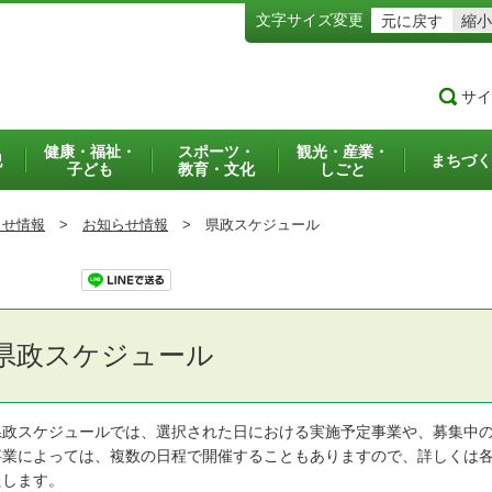
文字サイズ変更
元に戻す
縮小
サイ
健康・福祉・
スポーツ・
観光・産業・
犯
まちづく
子ども
教育・文化
しごと
らせ情報
>
お知らせ情報
>
県政スケジュール
ツイート
県政スケジュール
政スケジュールでは、選択された日における実施予定事業や、募集中の
業によっては、複数の日程で開催することもありますので、詳しくは各
たします。