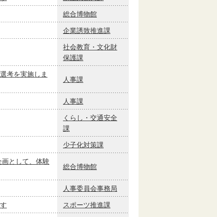
総合博物館
企業誘致推進課
社会教育・文化財
保護課
選考を実施しま
人事課
人事課
くらし・交通安全
課
少子化対策課
企画として、体験
総合博物館
人事委員会事務局
す
スポーツ推進課