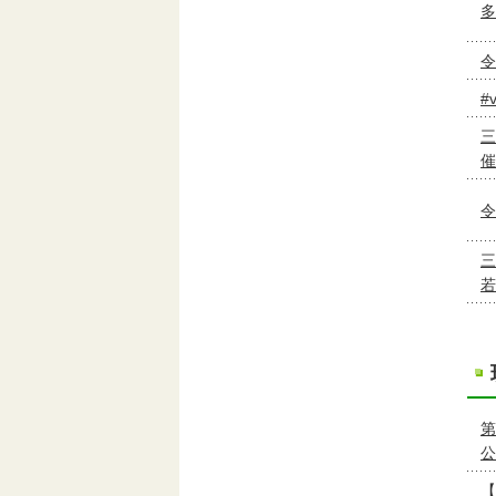
多
令
#
三
催
令
三
若
第
公
【