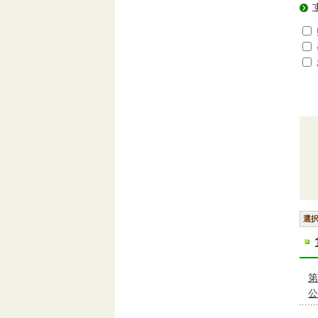
選
第
公