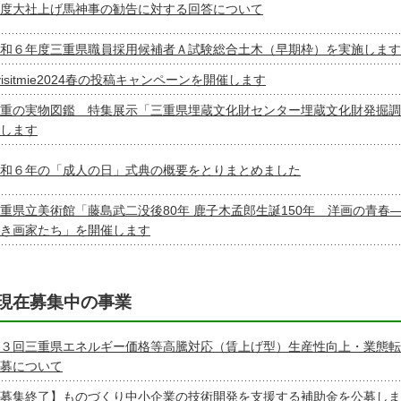
度大社上げ馬神事の勧告に対する回答について
和６年度三重県職員採用候補者Ａ試験総合土木（早期枠）を実施します
visitmie2024春の投稿キャンペーンを開催します
重の実物図鑑 特集展示「三重県埋蔵文化財センター埋蔵文化財発掘調
します
和６年の「成人の日」式典の概要をとりまとめました
重県立美術館「藤島武二没後80年 鹿子木孟郎生誕150年 洋画の青春
き画家たち」を開催します
現在募集中の事業
３回三重県エネルギー価格等高騰対応（賃上げ型）生産性向上・業態転
募について
募集終了】ものづくり中小企業の技術開発を支援する補助金を公募しま