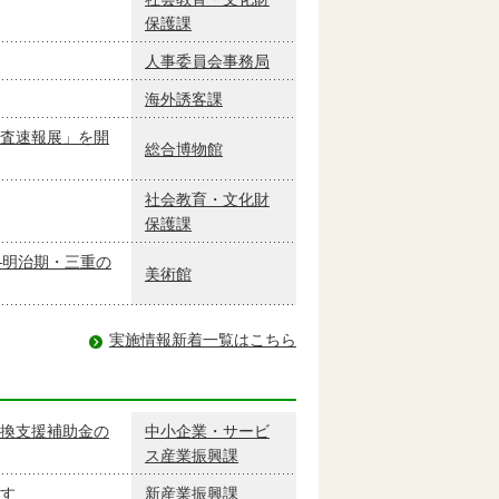
保護課
人事委員会事務局
海外誘客課
査速報展」を開
総合博物館
社会教育・文化財
保護課
―明治期・三重の
美術館
実施情報新着一覧はこちら
換支援補助金の
中小企業・サービ
ス産業振興課
す
新産業振興課