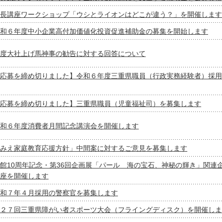
長講座ワークショップ「ウシとライオンはどこが違う？」を開催します
和６年度中小企業高付加価値化投資促進補助金の募集を開始します
度大社上げ馬神事の勧告に対する回答について
応募を締め切りました】令和６年度三重県職員（行政実務経験者）採用
応募を締め切りました】三重県職員（児童福祉司）を募集します
和６年度消費者月間記念講演会を開催します
みえ家庭教育応援方針」中間案に対するご意見を募集します
館10周年記念・第36回企画展「パール 海の宝石、神秘の輝き」関連
座を開催します
和７年４月採用の警察官を募集します
２７回三重県障がい者スポーツ大会（フライングディスク）を開催しま