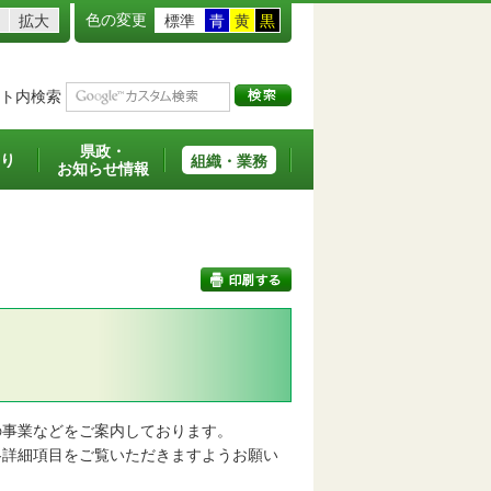
色の変更
拡大
標準
青
黄
黒
ト内検索
県政・
り
組織・業務
お知らせ情報
印刷する
事業などをご案内しております。
詳細項目をご覧いただきますようお願い