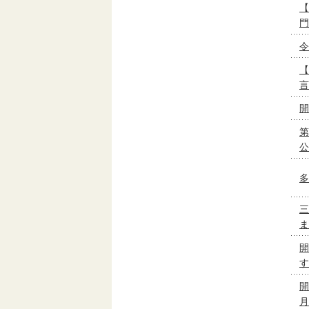
【
門
令
【
言
開
第
公
多
三
ま
開
す
開
月