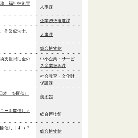
務、福祉技術専
人事課
企業誘致推進課
、作業療法士、
人事課
総合博物館
換支援補助金の
中小企業・サービ
ス産業振興課
社会教育・文化財
保護課
日本」を開催し
美術館
ニーを開催しま
総合博物館
開催します（３
総合博物館