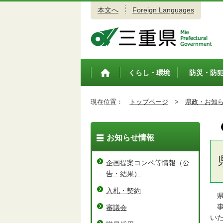
本文へ
Foreign Languages
三重県公式ウェブサイト
くらし・環境
防災・防
トップペ
ージ
現在位置：
トップページ
>
県政・お知
お知らせ情報
企画提案コンペ等情報（公
告・結果）
入札・契約
県
事
審議会
い