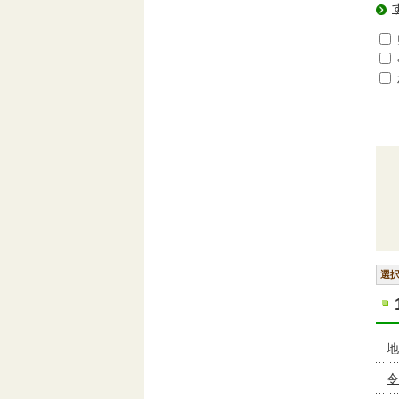
選
地
令