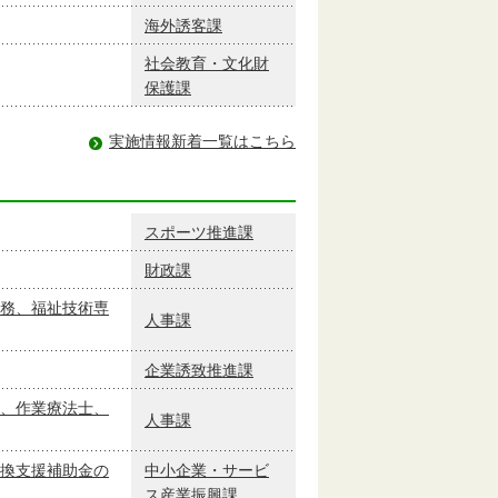
海外誘客課
社会教育・文化財
保護課
実施情報新着一覧はこちら
スポーツ推進課
財政課
務、福祉技術専
人事課
企業誘致推進課
、作業療法士、
人事課
換支援補助金の
中小企業・サービ
ス産業振興課