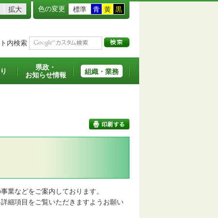
色の変更
拡大
標準
青
黄
黒
ト内検索
県政・
り
組織・業務
お知らせ情報
印刷する
事業などをご案内しております。
詳細項目をご覧いただきますようお願い