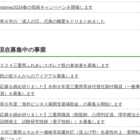
visitmie2024春の投稿キャンペーンを開催します
和６年の「成人の日」式典の概要をとりまとめました
現在募集中の事業
０２４三重県ふれあいスポレク祭の参加者を募集します
民の皆さんからのアイデアを募集します
応募を締め切りました】令和６年度三重県育休代替任期付職員（一般事
員）を募集します
和６年度「海外ビジネス展開支援補助金」の募集を開始します
応募を締め切りました】三重県職員（獣医師、心理判定員、理学療法士
語聴覚士、試験研究技師（電子技師））を募集します
３回三重県エネルギー価格等高騰対応（賃上げ型）生産性向上・業態転
募について