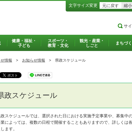
文字サイズ変更
元に戻す
縮小
サイ
健康・福祉・
スポーツ・
観光・産業・
犯
まちづく
子ども
教育・文化
しごと
らせ情報
>
お知らせ情報
>
県政スケジュール
県政スケジュール
政スケジュールでは、選択された日における実施予定事業や、募集中の
業によっては、複数の日程で開催することもありますので、詳しくは各
たします。