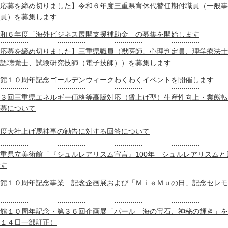
応募を締め切りました】令和６年度三重県育休代替任期付職員（一般事
員）を募集します
和６年度「海外ビジネス展開支援補助金」の募集を開始します
応募を締め切りました】三重県職員（獣医師、心理判定員、理学療法士
語聴覚士、試験研究技師（電子技師））を募集します
館１０周年記念ゴールデンウィークわくわくイベントを開催します
３回三重県エネルギー価格等高騰対応（賃上げ型）生産性向上・業態転
募について
度大社上げ馬神事の勧告に対する回答について
重県立美術館「『シュルレアリスム宣言』100年 シュルレアリスムと
す
館１０周年記念事業 記念企画展および「ＭｉｅＭｕの日」記念セレモ
館１０周年記念・第３６回企画展「パール 海の宝石、神秘の輝き」を
１４日一部訂正）