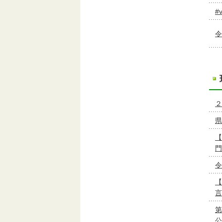
#
令
２
県
【
門
令
【
言
第
公