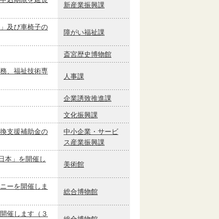
新産業振興課
」及び車椅子の
障がい福祉課
斎宮歴史博物館
務、福祉技術専
人事課
企業誘致推進課
文化振興課
換支援補助金の
中小企業・サービ
ス産業振興課
日本」を開催し
美術館
ニーを開催しま
総合博物館
開催します（３
総合博物館