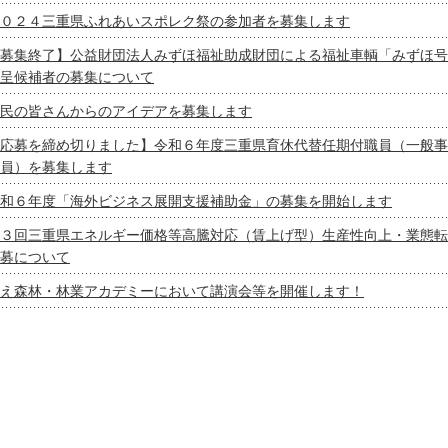
０２４三重県ふれあいスポレク祭の参加者を募集します
募集終了】公益財団法人みずほ福祉助成財団による福祉車輌「みずほ号
呈候補者の募集について
民の皆さんからのアイデアを募集します
応募を締め切りました】令和６年度三重県育休代替任期付職員（一般事
員）を募集します
和６年度「海外ビジネス展開支援補助金」の募集を開始します
３回三重県エネルギー価格等高騰対応（賃上げ型）生産性向上・業態転
募について
え森林・林業アカデミーにおいて講演会等を開催します！