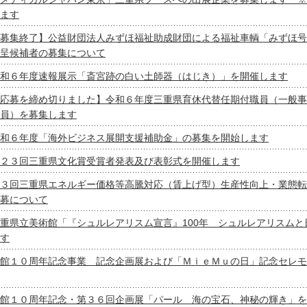
ます
募集終了】公益財団法人みずほ福祉助成財団による福祉車輌「みずほ号
呈候補者の募集について
和６年度速報展示「斎宮跡の白い土師器（はじき）」を開催します
応募を締め切りました】令和６年度三重県育休代替任期付職員（一般事
員）を募集します
和６年度「海外ビジネス展開支援補助金」の募集を開始します
２３回三重県文化賞受賞者発表及び表彰式を開催します
３回三重県エネルギー価格等高騰対応（賃上げ型）生産性向上・業態転
募について
重県立美術館「『シュルレアリスム宣言』100年 シュルレアリスムと
す
館１０周年記念事業 記念企画展および「ＭｉｅＭｕの日」記念セレモ
館１０周年記念・第３６回企画展「パール 海の宝石、神秘の輝き」を