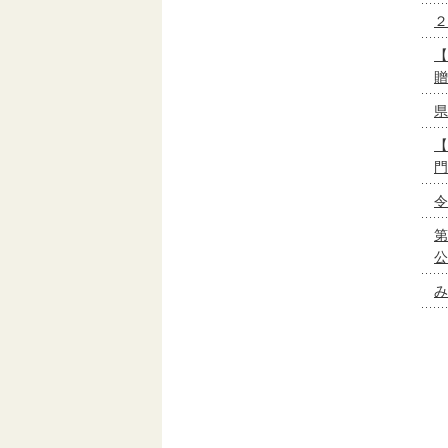
２
【
贈
県
【
門
令
第
公
み