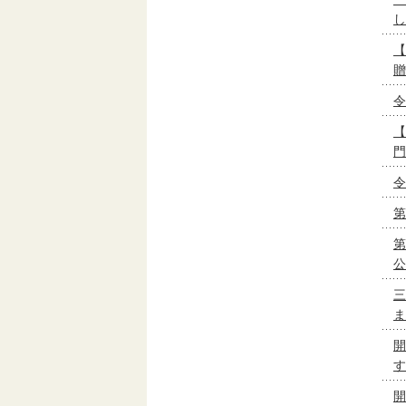
し
【
贈
令
【
門
令
第
第
公
三
ま
開
す
開