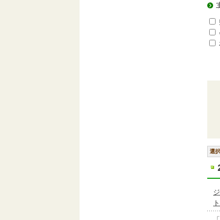
選
ジ
ト
「