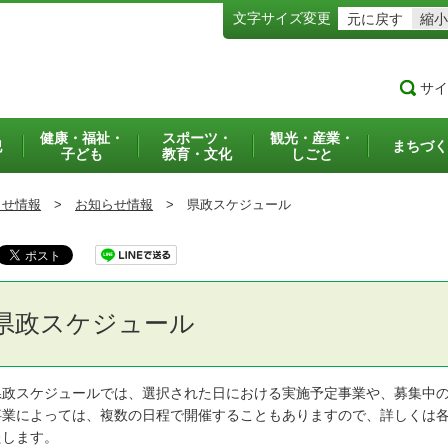
文字サイズ変更
元に戻す
縮小
サイ
健康・福祉・
スポーツ・
観光・産業・
犯
まちづく
子ども
教育・文化
しごと
らせ情報
>
お知らせ情報
>
県政スケジュール
県政スケジュール
政スケジュールでは、選択された日における実施予定事業や、募集中の
業によっては、複数の日程で開催することもありますので、詳しくは各
たします。