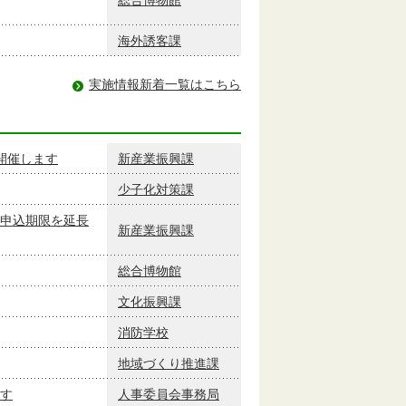
海外誘客課
実施情報新着一覧はこちら
開催します
新産業振興課
少子化対策課
申込期限を延長
新産業振興課
総合博物館
文化振興課
消防学校
地域づくり推進課
す
人事委員会事務局