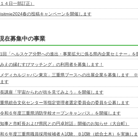
１４日一部訂正）
visitmie2024春の投稿キャンペーンを開催します
現在募集中の事業
1回「ヘルスケア分野への進出・事業拡大に係る県内企業セミナー」を
みえの縁むすびマッチング」の利用者を募集します！
メディカルジャパン東京」三重県ブースへの出展企業を募集します ※
ます
長講座「宇宙からわが街を見てみよう」を開催します
重県総合文化センター等指定管理者選定委員会の委員を公募します
令和６年度三重県消防学校オープンキャンパス」を開催します
知事と市町長および県民との円卓対話」開催のお知らせ（大台町）
和６年度三重県職員採用候補者Ａ試験、Ｂ試験（総合土木）を実施しま