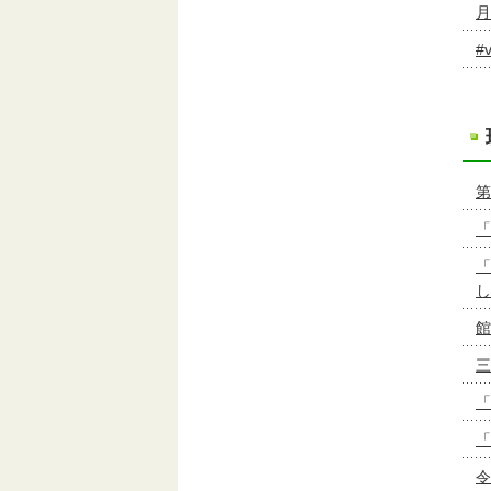
月
#
第
「
「
し
館
三
「
「
令