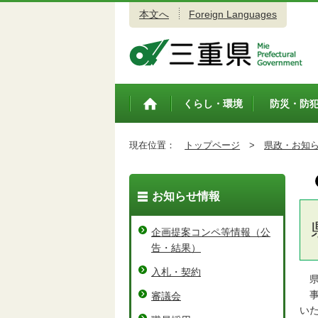
本文へ
Foreign Languages
三重県公式ウェブサイト
くらし・環境
防災・防
トップペ
ージ
現在位置：
トップページ
>
県政・お知
お知らせ情報
企画提案コンペ等情報（公
告・結果）
入札・契約
県
事
審議会
い