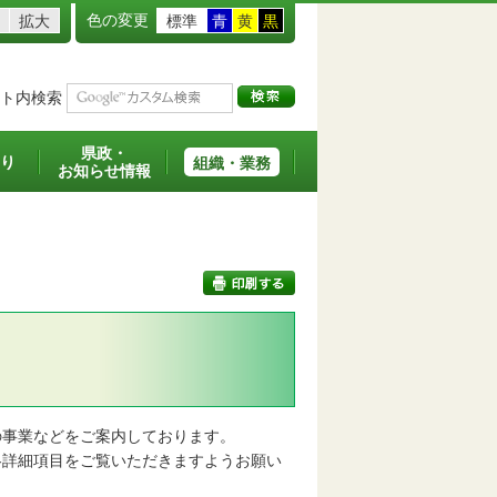
色の変更
拡大
標準
青
黄
黒
ト内検索
県政・
り
組織・業務
お知らせ情報
印刷する
事業などをご案内しております。
詳細項目をご覧いただきますようお願い