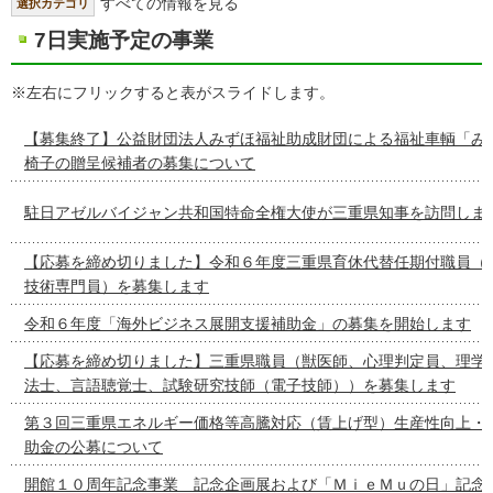
すべての情報を見る
選択カテゴリ
7日実施予定の事業
※左右にフリックすると表がスライドします。
【募集終了】公益財団法人みずほ福祉助成財団による福祉車輌「み
椅子の贈呈候補者の募集について
駐日アゼルバイジャン共和国特命全権大使が三重県知事を訪問しま
【応募を締め切りました】令和６年度三重県育休代替任期付職員（
技術専門員）を募集します
令和６年度「海外ビジネス展開支援補助金」の募集を開始します
【応募を締め切りました】三重県職員（獣医師、心理判定員、理学
法士、言語聴覚士、試験研究技師（電子技師））を募集します
第３回三重県エネルギー価格等高騰対応（賃上げ型）生産性向上・
助金の公募について
開館１０周年記念事業 記念企画展および「ＭｉｅＭｕの日」記念