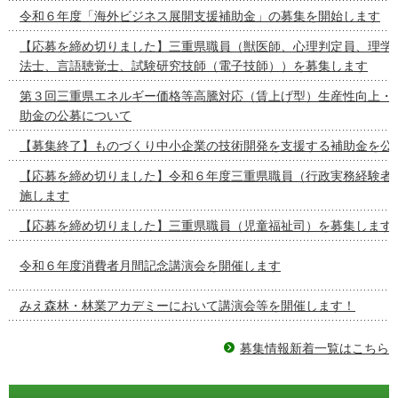
令和６年度「海外ビジネス展開支援補助金」の募集を開始します
【応募を締め切りました】三重県職員（獣医師、心理判定員、理学
法士、言語聴覚士、試験研究技師（電子技師））を募集します
第３回三重県エネルギー価格等高騰対応（賃上げ型）生産性向上・
助金の公募について
【募集終了】ものづくり中小企業の技術開発を支援する補助金を公
【応募を締め切りました】令和６年度三重県職員（行政実務経験者
施します
【応募を締め切りました】三重県職員（児童福祉司）を募集します
令和６年度消費者月間記念講演会を開催します
みえ森林・林業アカデミーにおいて講演会等を開催します！
募集情報新着一覧はこちら