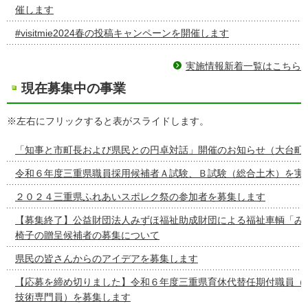
催します
#visitmie2024春の投稿キャンペーンを開催します
実施情報新着一覧はこちら
現在募集中の事業
※左右にフリックすると表がスライドします。
「知事と市町長および県民との円卓対話」開催のお知らせ（大台町
令和６年度三重県職員採用候補者Ａ試験、Ｂ試験（総合土木）を実
２０２４三重県ふれあいスポレク祭の参加者を募集します
【募集終了】公益財団法人みずほ福祉助成財団による福祉車輌「み
椅子の贈呈候補者の募集について
県民の皆さんからのアイデアを募集します
【応募を締め切りました】令和６年度三重県育休代替任期付職員（
技術専門員）を募集します