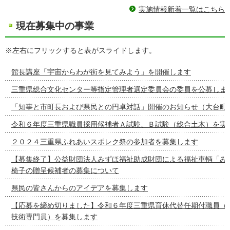
実施情報新着一覧はこちら
現在募集中の事業
※左右にフリックすると表がスライドします。
館長講座「宇宙からわが街を見てみよう」を開催します
三重県総合文化センター等指定管理者選定委員会の委員を公募しま
「知事と市町長および県民との円卓対話」開催のお知らせ（大台町
令和６年度三重県職員採用候補者Ａ試験、Ｂ試験（総合土木）を実
２０２４三重県ふれあいスポレク祭の参加者を募集します
【募集終了】公益財団法人みずほ福祉助成財団による福祉車輌「み
椅子の贈呈候補者の募集について
県民の皆さんからのアイデアを募集します
【応募を締め切りました】令和６年度三重県育休代替任期付職員（
技術専門員）を募集します