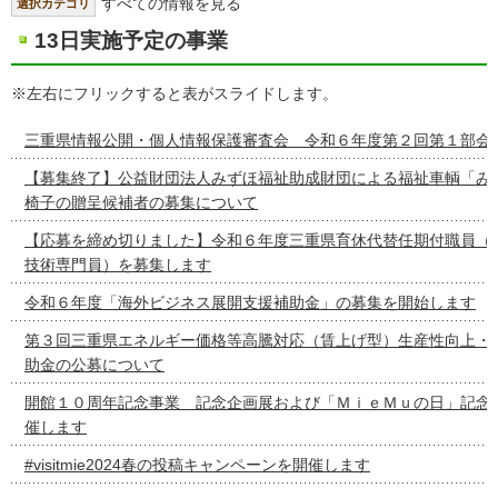
すべての情報を見る
選択カテゴリ
13日実施予定の事業
※左右にフリックすると表がスライドします。
三重県情報公開・個人情報保護審査会 令和６年度第２回第１部会
【募集終了】公益財団法人みずほ福祉助成財団による福祉車輌「み
椅子の贈呈候補者の募集について
【応募を締め切りました】令和６年度三重県育休代替任期付職員（
技術専門員）を募集します
令和６年度「海外ビジネス展開支援補助金」の募集を開始します
第３回三重県エネルギー価格等高騰対応（賃上げ型）生産性向上・
助金の公募について
開館１０周年記念事業 記念企画展および「ＭｉｅＭｕの日」記念
催します
#visitmie2024春の投稿キャンペーンを開催します