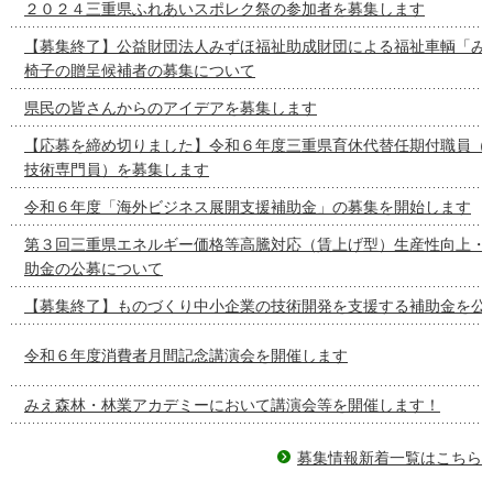
２０２４三重県ふれあいスポレク祭の参加者を募集します
【募集終了】公益財団法人みずほ福祉助成財団による福祉車輌「み
椅子の贈呈候補者の募集について
県民の皆さんからのアイデアを募集します
【応募を締め切りました】令和６年度三重県育休代替任期付職員（
技術専門員）を募集します
令和６年度「海外ビジネス展開支援補助金」の募集を開始します
第３回三重県エネルギー価格等高騰対応（賃上げ型）生産性向上・
助金の公募について
【募集終了】ものづくり中小企業の技術開発を支援する補助金を公
令和６年度消費者月間記念講演会を開催します
みえ森林・林業アカデミーにおいて講演会等を開催します！
募集情報新着一覧はこちら