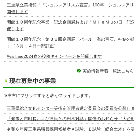
三重県立美術館「『シュルレアリスム宣言』100年 シュルレアリ
開催します
開館１０周年記念事業 記念企画展および「ＭｉｅＭｕの日」記念
催します
開館１０周年記念・第３６回企画展「パール 海の宝石、神秘の輝
す（３月１４日一部訂正）
#visitmie2024春の投稿キャンペーンを開催します
実施情報新着一覧はこちら
現在募集中の事業
※左右にフリックすると表がスライドします。
三重県総合文化センター等指定管理者選定委員会の委員を公募しま
「知事と市町長および県民との円卓対話」開催のお知らせ（大台町
令和６年度三重県職員採用候補者Ａ試験、Ｂ試験（総合土木）を実