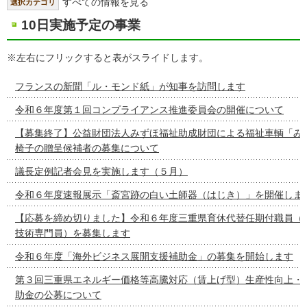
すべての情報を見る
選択カテゴリ
10日実施予定の事業
※左右にフリックすると表がスライドします。
フランスの新聞「ル・モンド紙」が知事を訪問します
令和６年度第１回コンプライアンス推進委員会の開催について
【募集終了】公益財団法人みずほ福祉助成財団による福祉車輌「み
椅子の贈呈候補者の募集について
議長定例記者会見を実施します（５月）
令和６年度速報展示「斎宮跡の白い土師器（はじき）」を開催しま
【応募を締め切りました】令和６年度三重県育休代替任期付職員（
技術専門員）を募集します
令和６年度「海外ビジネス展開支援補助金」の募集を開始します
第３回三重県エネルギー価格等高騰対応（賃上げ型）生産性向上・
助金の公募について