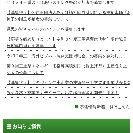
２０２４三重県ふれあいスポレク祭の参加者を募集します
【募集終了】公益財団法人みずほ福祉助成財団による福祉車輌「み
椅子の贈呈候補者の募集について
県民の皆さんからのアイデアを募集します
【応募を締め切りました】令和６年度三重県育休代替任期付職員（
技術専門員）を募集します
令和６年度「海外ビジネス展開支援補助金」の募集を開始します
第３回三重県エネルギー価格等高騰対応（賃上げ型）生産性向上・
助金の公募について
【募集終了】ものづくり中小企業の技術開発を支援する補助金を公
みえ森林・林業アカデミーにおいて講演会等を開催します！
募集情報新着一覧はこちら
お知らせ情報