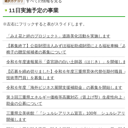
すべての情報を見る
選択カテゴリ
11日実施予定の事業
※左右にフリックすると表がスライドします。
「みえ花と絆のプロジェクト」道路美化活動を実施します
【募集終了】公益財団法人みずほ福祉助成財団による福祉車輌「み
椅子の贈呈候補者の募集について
令和６年度速報展示「斎宮跡の白い土師器（はじき）」を開催しま
【応募を締め切りました】令和６年度三重県育休代替任期付職員（
技術専門員）を募集します
令和６年度「海外ビジネス展開支援補助金」の募集を開始します
第３回三重県エネルギー価格等高騰対応（賃上げ型）生産性向上・
助金の公募について
三重県立美術館「『シュルレアリスム宣言』100年 シュルレアリ
開催します