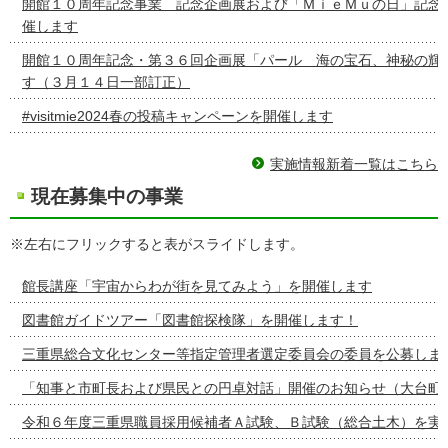
開館１０周年記念事業 記念企画展および「ＭｉｅＭｕの日」記念
催します
開館１０周年記念・第３６回企画展「パール 海の宝石、神秘の輝
す（３月１４日一部訂正）
#visitmie2024春の投稿キャンペーンを開催します
実施情報新着一覧はこちら
現在募集中の事業
※左右にフリックすると表がスライドします。
館長講座「宇宙からわが街を見てみよう」を開催します
図書館ガイドツアー「図書館探検隊」を開催します！
三重県総合文化センター等指定管理者選定委員会の委員を公募しま
「知事と市町長および県民との円卓対話」開催のお知らせ（大台町
令和６年度三重県職員採用候補者Ａ試験、Ｂ試験（総合土木）を実