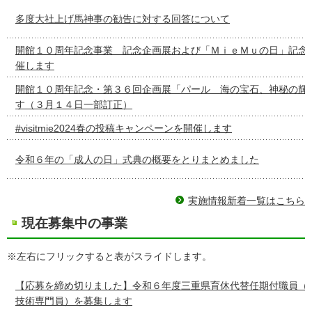
多度大社上げ馬神事の勧告に対する回答について
開館１０周年記念事業 記念企画展および「ＭｉｅＭｕの日」記念
催します
開館１０周年記念・第３６回企画展「パール 海の宝石、神秘の輝
す（３月１４日一部訂正）
#visitmie2024春の投稿キャンペーンを開催します
令和６年の「成人の日」式典の概要をとりまとめました
実施情報新着一覧はこちら
現在募集中の事業
※左右にフリックすると表がスライドします。
【応募を締め切りました】令和６年度三重県育休代替任期付職員（
技術専門員）を募集します