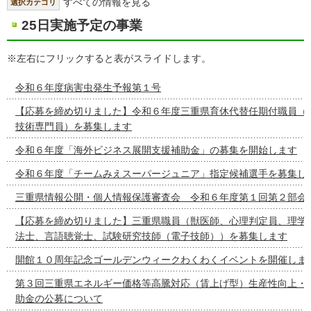
すべての情報を見る
選択カテゴリ
25日実施予定の事業
※左右にフリックすると表がスライドします。
令和６年度病害虫発生予報第１号
【応募を締め切りました】令和６年度三重県育休代替任期付職員（
技術専門員）を募集します
令和６年度「海外ビジネス展開支援補助金」の募集を開始します
令和６年度「チームみえスーパージュニア」指定候補選手を募集し
三重県情報公開・個人情報保護審査会 令和６年度第１回第２部会
【応募を締め切りました】三重県職員（獣医師、心理判定員、理学
法士、言語聴覚士、試験研究技師（電子技師））を募集します
開館１０周年記念ゴールデンウィークわくわくイベントを開催しま
第３回三重県エネルギー価格等高騰対応（賃上げ型）生産性向上・
助金の公募について