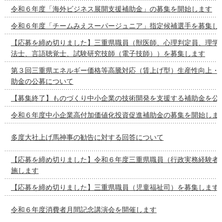
令和６年度「海外ビジネス展開支援補助金」の募集を開始します
令和６年度「チームみえスーパージュニア」指定候補選手を募集し
【応募を締め切りました】三重県職員（獣医師、心理判定員、理学
法士、言語聴覚士、試験研究技師（電子技師））を募集します
第３回三重県エネルギー価格等高騰対応（賃上げ型）生産性向上・
助金の公募について
【募集終了】ものづくり中小企業の技術開発を支援する補助金を公
令和６年度中小企業高付加価値化投資促進補助金の募集を開始しま
多度大社上げ馬神事の勧告に対する回答について
【応募を締め切りました】令和６年度三重県職員（行政実務経験者
施します
【応募を締め切りました】三重県職員（児童福祉司）を募集します
令和６年度消費者月間記念講演会を開催します