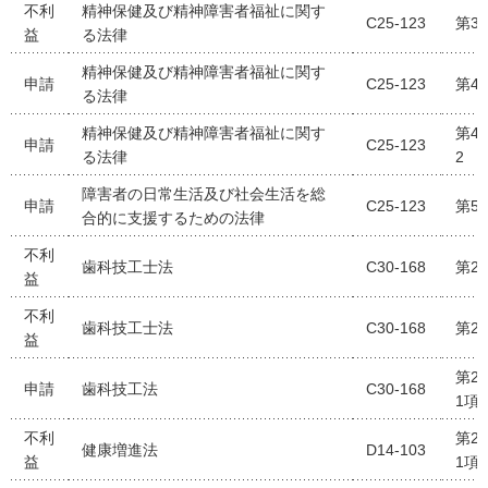
不利
精神保健及び精神障害者福祉に関す
C25-123
第3
益
る法律
精神保健及び精神障害者福祉に関す
申請
C25-123
第4
る法律
精神保健及び精神障害者福祉に関す
第4
申請
C25-123
る法律
2
障害者の日常生活及び社会生活を総
申請
C25-123
第5
合的に支援するための法律
不利
歯科技工士法
C30-168
第2
益
不利
歯科技工士法
C30-168
第2
益
第2
申請
歯科技工法
C30-168
1項
不利
第2
健康増進法
D14-103
益
1項