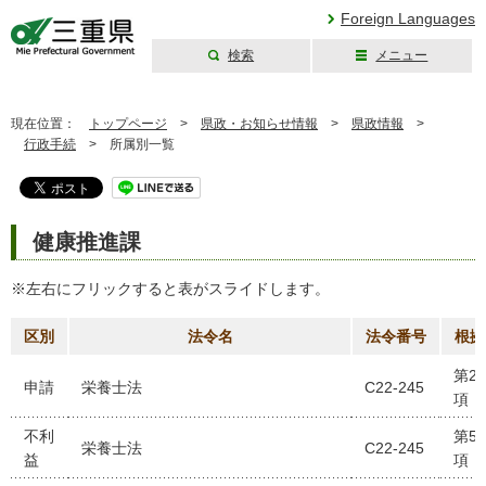
Foreign Languages
検索
メニュー
三重県公式ウェブ
サイト
現在位置：
トップページ
>
県政・お知らせ情報
>
県政情報
>
行政手続
>
所属別一覧
健康推進課
※左右にフリックすると表がスライドします。
区別
法令名
法令番号
根拠
第2
申請
栄養士法
C22-245
項
不利
第5
栄養士法
C22-245
益
項