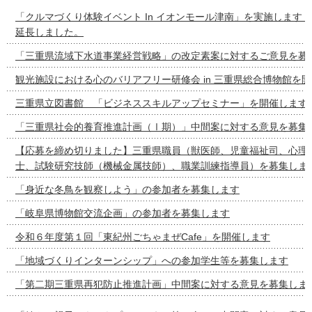
「クルマづくり体験イベント In イオンモール津南」を実施します
延長しました。
「三重県流域下水道事業経営戦略」の改定素案に対するご意見を募
観光施設における心のバリアフリー研修会 in 三重県総合博物館を
三重県立図書館 「ビジネススキルアップセミナー」を開催します
「三重県社会的養育推進計画（Ⅰ期）」中間案に対する意見を募集
【応募を締め切りました】三重県職員（獣医師、児童福祉司、心理
士、試験研究技師（機械金属技師）、職業訓練指導員）を募集しま
「身近な冬鳥を観察しよう」の参加者を募集します
「岐阜県博物館交流企画」の参加者を募集します
令和６年度第１回「東紀州ごちゃまぜCafe」を開催します
「地域づくりインターンシップ」への参加学生等を募集します
「第二期三重県再犯防止推進計画」中間案に対する意見を募集しま