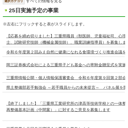
すべての情報を見る
選択カテゴリ
25日実施予定の事業
※左右にフリックすると表がスライドします。
【応募を締め切りました】三重県職員（獣医師、児童福祉司、心理
士、試験研究技師（機械金属技師）、職業訓練指導員）を募集しま
令和６年度第２回みえ自然に健康になれる食環境づくり推進会議を
岡三証券株式会社による三重県子ども基金への寄附金贈呈式を実施
三重県情報公開・個人情報保護審査会 令和６年度第９回第２部会
県土整備部若手勉強会 ～若手職員からの未来提言～ パネル展を開
【終了しました】「三重県工業研究所の津高等技術学校との一体整
再整備基本計画（中間案）」に対するご意見を募集します