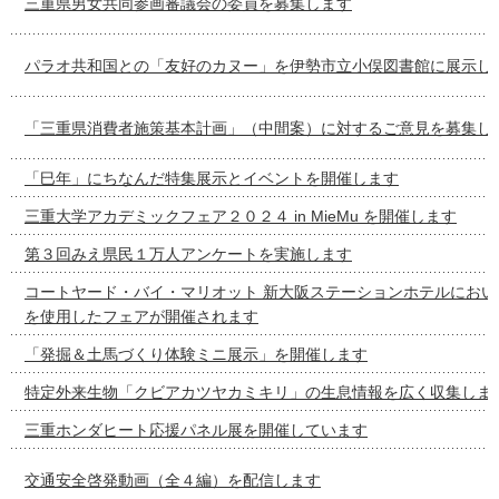
三重県男女共同参画審議会の委員を募集します
パラオ共和国との「友好のカヌー」を伊勢市立小俣図書館に展示し
「三重県消費者施策基本計画」（中間案）に対するご意見を募集し
「巳年」にちなんだ特集展示とイベントを開催します
三重大学アカデミックフェア２０２４ in MieMu を開催します
第３回みえ県民１万人アンケートを実施します
コートヤード・バイ・マリオット 新大阪ステーションホテルにおい
を使用したフェアが開催されます
「発掘＆土馬づくり体験ミニ展示」を開催します
特定外来生物「クビアカツヤカミキリ」の生息情報を広く収集しま
三重ホンダヒート応援パネル展を開催しています
交通安全啓発動画（全４編）を配信します