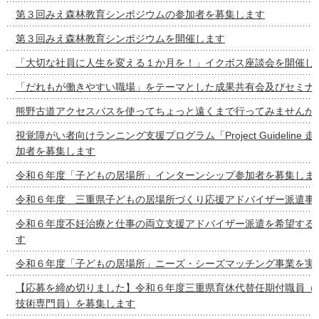
第３回みえ森林教育シンポジウムの参加者を募集します
第３回みえ森林教育シンポジウムを開催します
「大切な社員に人生を変える１か月を！」イクボス座談会を開催し
「だれもが働きやすい職場」をテーマとした成果共有会及びセミナ
熊野古道アクセスバスを使ってちょっと遠くまで行ってみませんか
視覚障がい者向けランニング支援プログラム「Project Guideline
加者を募集します
令和６年度「子どもの居場所」インターンシップ参加者を募集しま
令和６年度 三重県子どもの居場所づくり応援アドバイザー派遣事
令和６年度不妊治療と仕事の両立支援アドバイザー派遣を希望する
す
令和６年度「子どもの居場所」ニーズ・シーズマッチング事業を実
【応募を締め切りました】令和６年度三重県育休代替任期付職員（
技術専門員）を募集します