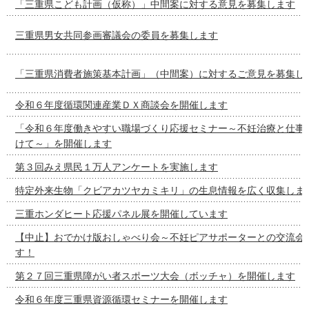
「三重県こども計画（仮称）」中間案に対する意見を募集します
三重県男女共同参画審議会の委員を募集します
「三重県消費者施策基本計画」（中間案）に対するご意見を募集し
令和６年度循環関連産業ＤＸ商談会を開催します
「令和６年度働きやすい職場づくり応援セミナー～不妊治療と仕事
けて～」を開催します
第３回みえ県民１万人アンケートを実施します
特定外来生物「クビアカツヤカミキリ」の生息情報を広く収集しま
三重ホンダヒート応援パネル展を開催しています
【中止】おでかけ版おしゃべり会～不妊ピアサポーターとの交流会
す！
第２７回三重県障がい者スポーツ大会（ボッチャ）を開催します
令和６年度三重県資源循環セミナーを開催します