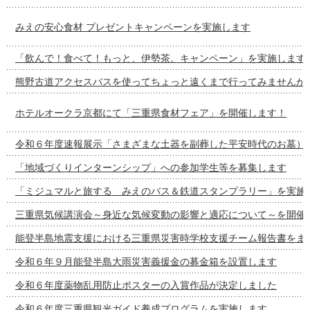
みえの安心食材 プレゼントキャンペーンを実施します
「飲んで！食べて！もっと、伊勢茶。キャンペーン」を実施します
熊野古道アクセスバスを使ってちょっと遠くまで行ってみませんか
ホテルオークラ京都にて「三重県食材フェア」を開催します！
令和６年度速報展示「さまざまな土器を副葬した平安時代のお墓）
「地域づくりインターンシップ」への参加学生等を募集します
「ミジュマルと旅する みえのバス＆鉄道スタンプラリー」を実施
三重県気候講演会～身近な気候変動の影響と適応について～を開催
能登半島地震支援における三重県災害時学校支援チーム報告書をま
令和６年９月能登半島大雨災害義援金の募金箱を設置します
令和６年度薬物乱用防止ポスターの入賞作品が決定しました
令和６年度三重県観光ガイド養成プログラムを実施します