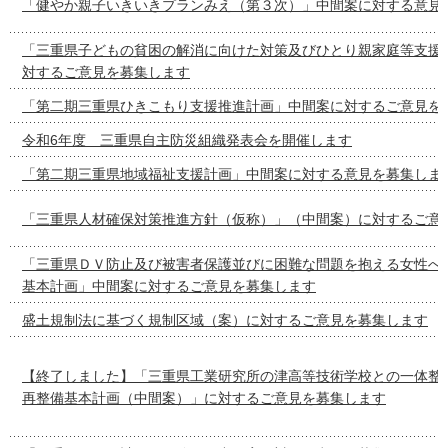
「健やか親子いきいきプランみえ（第３次）」中間案に対する意見
「三重県子どもの貧困の解消に向けた対策及びひとり親家庭等支援
対するご意見を募集します
「第二期三重県ひきこもり支援推進計画」中間案に対するご意見を
令和6年度 三重県自主防災組織発表会を開催します
「第二期三重県地域福祉支援計画」中間案に対する意見を募集しま
「三重県人材確保対策推進方針（仮称）」（中間案）に対するご意
「三重県ＤＶ防止及び被害者保護並びに困難な問題を抱える女性へ
基本計画」中間案に対するご意見を募集します
盛土規制法に基づく規制区域（案）に対するご意見を募集します
【終了しました】「三重県工業研究所の津高等技術学校との一体整
再整備基本計画（中間案）」に対するご意見を募集します