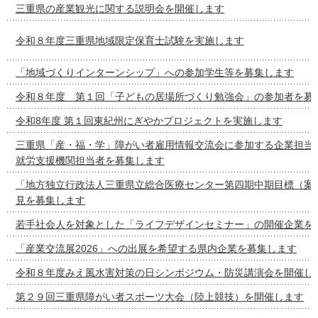
三重県の産業観光に関する説明会を開催します
令和８年度三重県地域限定保育士試験を実施します
「地域づくりインターンシップ」への参加学生等を募集します
令和８年度 第１回「子どもの居場所づくり勉強会」の参加者を募
令和8年度 第１回東紀州にぎやかプロジェクトを実施します
三重県「産・福・学」障がい者雇用情報交流会に参加する企業担当
就労支援機関担当者を募集します
「地方独立行政法人三重県立総合医療センター第四期中期目標（案
見を募集します
若手社会人を対象とした「ライフデザインセミナー」の開催企業を
「産業交流展2026」への出展を希望する県内企業を募集します
令和８年度みえ風水害対策の日シンポジウム・防災講演会を開催し
第２９回三重県障がい者スポーツ大会（陸上競技）を開催します