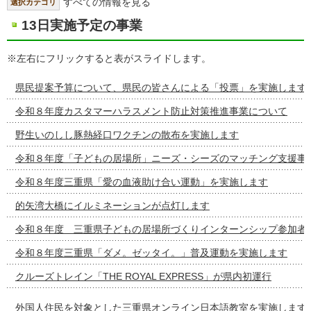
すべての情報を見る
選択カテゴリ
13日実施予定の事業
※左右にフリックすると表がスライドします。
県民提案予算について、県民の皆さんによる「投票」を実施します
令和８年度カスタマーハラスメント防止対策推進事業について
野生いのしし豚熱経口ワクチンの散布を実施します
令和８年度「子どもの居場所」ニーズ・シーズのマッチング支援事
令和８年度三重県「愛の血液助け合い運動」を実施します
的矢湾大橋にイルミネーションが点灯します
令和８年度 三重県子どもの居場所づくりインターンシップ参加者
令和８年度三重県「ダメ。ゼッタイ。」普及運動を実施します
クルーズトレイン「THE ROYAL EXPRESS」が県内初運行
外国人住民を対象とした三重県オンライン日本語教室を実施します