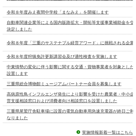
令和８年度みえ夜間中学校「まなみえ」を開催します
自動車関連企業等による国内販路拡大・開拓等支援事業補助金を交
決定しました
令和８年度「三重のサステナブル経営アワード」に挑戦される企業
令和８年度狩猟免許更新講習会及び適性検査を実施します
中東情勢の変化に伴う影響に関する交通・貨物事業者を対象とした
設置します
三重県総合博物館ミュージアムパートナー会員を募集します
高病原性鳥インフルエンザ発生により影響を受けた農業者・中小企
営支援相談窓口および消費者向け相談窓口を設置しました
三重県尾鷲庁舎駐車場に設置の電気自動車用急速充電器が終日ご利
なりました
実施情報新着一覧はこちら