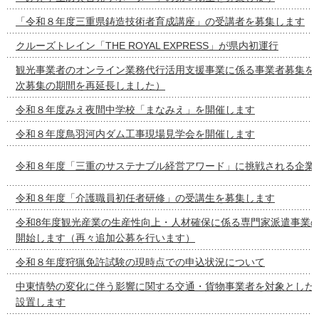
「令和８年度三重県鋳造技術者育成講座」の受講者を募集します
クルーズトレイン「THE ROYAL EXPRESS」が県内初運行
観光事業者のオンライン業務代行活用支援事業に係る事業者募集を
次募集の期間を再延長しました）
令和８年度みえ夜間中学校「まなみえ」を開催します
令和８年度鳥羽河内ダム工事現場見学会を開催します
令和８年度「三重のサステナブル経営アワード」に挑戦される企業
令和８年度「介護職員初任者研修」の受講生を募集します
令和8年度観光産業の生産性向上・人材確保に係る専門家派遣事業
開始します（再々追加公募を行います）
令和８年度狩猟免許試験の現時点での申込状況について
中東情勢の変化に伴う影響に関する交通・貨物事業者を対象とした
設置します