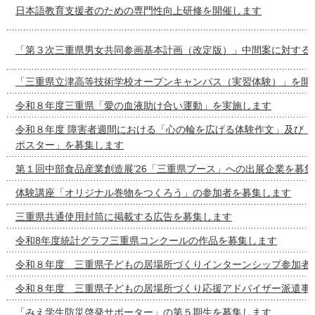
日本語教育支援者のための専門性向上研修を開催します
「第３次三重県男女共同参画基本計画（改定版）」中間案に対する
「三重県立津高等技術学校オープンキャンパス（実習体験）」を開
令和８年度三重県「愛の血液助け合い運動」を実施します
令和８年度 障害者週間における「心の輪を広げる体験作文」及び「
ポスター」を募集します
第１回中部食品産業創造展’26「三重県ブース」への出展企業を募
体験講座「オリジナル巻物をつくろう」の参加者を募集します
三重県共通使用封筒に掲載する広告を募集します
令和8年度統計グラフ三重県コンクールの作品を募集します
令和８年度 三重県子どもの居場所づくりインターンシップ参加者
令和８年度 三重県子どもの居場所づくり応援アドバイザー派遣事
「みえ学生防災啓発サポーター」の第５期生を募集します