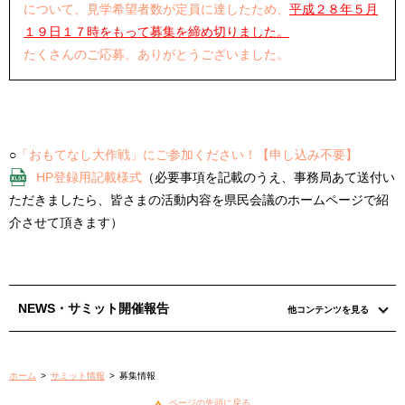
について、見学希望者数が定員に達したため、
平成２８年５月
１９日１７時をもって募集を締め切りました。
たくさんのご応募、ありがとうございました。
○
「おもてなし大作戦」にご参加ください！【申し込み不要】
HP登録用記載様式
（必要事項を記載のうえ、事務局あて送付い
ただきましたら、皆さまの活動内容を県民会議のホームページで紹
介させて頂きます）
NEWS・サミット開催報告
他コンテンツを見る
ホーム
>
サミット情報
>
募集情報
ページの先頭に戻る