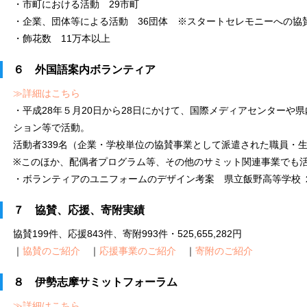
・市町における活動 29市町
・企業、団体等による活動 36団体 ※スタートセレモニーへの協
・飾花数 11万本以上
６ 外国語案内ボランティア
≫詳細はこちら
・平成28年５月20日から28日にかけて、国際メディアセンターや
ション等で活動。
活動者339名（企業・学校単位の協賛事業として派遣された職員・生
※このほか、配偶者プログラム等、その他のサミット関連事業でも
・ボランティアのユニフォームのデザイン考案 県立飯野高等学校 
７ 協賛、応援、寄附実績
協賛199件、応援843件、寄附993件・525,655,282円
｜
協賛のご紹介
｜
応援事業のご紹介
｜
寄附のご紹介
８ 伊勢志摩サミットフォーラム
≫詳細はこちら