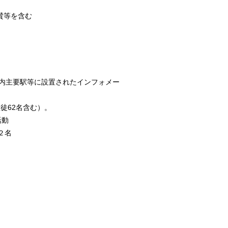
賛等を含む
県内主要駅等に設置されたインフォメー
徒62名含む）。
活動
２名