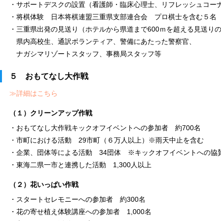
・サポートデスクの設置（看護師・臨床心理士、リフレッシュコー
・将棋体験 日本将棋連盟三重県支部連合会 プロ棋士を含む５名
・三重県出発の見送り（ホテルから県道まで600ｍを超える見送り
県内高校生、通訳ボランティア、警備にあたった警察官、
ナガシマリゾートスタッフ、事務局スタッフ等
５ おもてなし大作戦
≫詳細はこちら
（１）クリーンアップ作戦
・おもてなし大作戦キックオフイベントへの参加者 約700名
・市町における活動 29市町（６万人以上）※雨天中止を含む
・企業、団体等による活動 34団体 ※キックオフイベントへの協
・東海二県一市と連携した活動 1,300人以上
（２）花いっぱい作戦
・スタートセレモニーへの参加者 約300名
・花の寄せ植え体験講座への参加者 1,000名