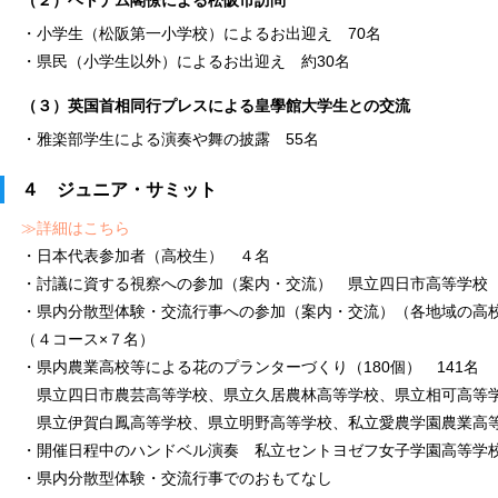
（２）ベトナム閣僚による松阪市訪問
・小学生（松阪第一小学校）によるお出迎え 70名
・県民（小学生以外）によるお出迎え 約30名
（３）英国首相同行プレスによる皇學館大学生との交流
・雅楽部学生による演奏や舞の披露 55名
４ ジュニア・サミット
≫詳細はこちら
・日本代表参加者（高校生） ４名
・討議に資する視察への参加（案内・交流） 県立四日市高等学校
・県内分散型体験・交流行事への参加（案内・交流）（各地域の高校
（４コース×７名）
・県内農業高校等による花のプランターづくり（180個） 141名
県立四日市農芸高等学校、県立久居農林高等学校、県立相可高等
県立伊賀白鳳高等学校、県立明野高等学校、私立愛農学園農業高
・開催日程中のハンドベル演奏 私立セントヨゼフ女子学園高等学校
・県内分散型体験・交流行事でのおもてなし