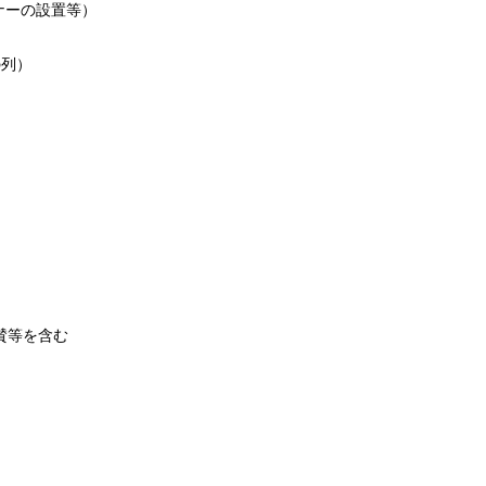
ナーの設置等）
の列）
賛等を含む