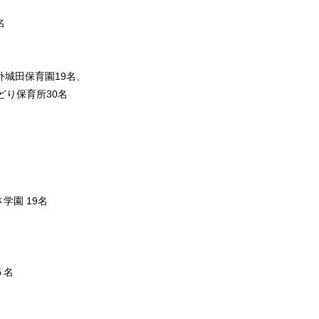
名
城田保育園19名、
り保育所30名
園 19名
５名