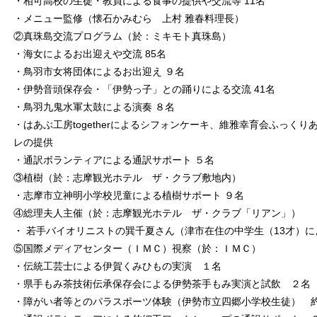
・相可高校の生徒・教員による食事の提供や交流等 11名
・メニュー監修（懐石かみむら 上村 雅春料理長）
②真珠島交流プログラム（於：ミキモト真珠島）
・海女によるお出迎えや交流 85名
・鳥羽市女将団体によるお出迎え ９名
・伊勢音頭保存会・「伊勢っ子」との踊りによる交流 41名
・鳥羽九鬼水軍太鼓による演奏 ８名
・はあぶ工房togetherによるシフォンケーキ、維雅幸育会ふっく
レの提供
・通訳ボランティアによる通訳サポート ５名
③植樹（於：志摩観光ホテル ザ・クラブ敷地内）
・志摩市立神明小学校児童による植樹サポート ９名
④総理夫人主催（於：志摩観光ホテル ザ・クラブ「リアン」）
・ 若手バイオリニストの巽千夏さん（津市在住の中学生（13才）
⑤国際メディアセンター（ＩＭＣ）視察（於：ＩＭＣ）
・伝統工芸士による伊賀くみひもの実演 １名
・県手もみ茶技術伝承保存会による伊勢茶手もみ実演と試飲 ２名
・障がい者等とのパラスポーツ体験（伊勢市立四郷小学校生徒） 約