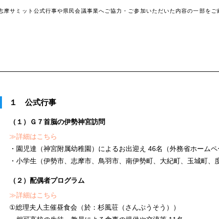
志摩サミット公式行事や県民会議事業へご協力・ご参加いただいた内容の一部をご
１ 公式行事
（１）Ｇ７首脳の伊勢神宮訪問
≫詳細はこちら
・園児達（神宮附属幼稚園）によるお出迎え 46名（外務省ホームペ
・小学生（伊勢市、志摩市、鳥羽市、南伊勢町、大紀町、玉城町、度
（２）配偶者プログラム
≫詳細はこちら
①総理夫人主催昼食会（於：杉風荘（さんぷうそう））