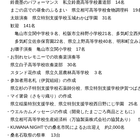
鈴鹿墨のパフォーマンス 私立鈴鹿高等学校書道部 14名
まごの店での昼食のふるまい 県立相可高等学校食物調理科 19
太鼓演奏 県立特別支援学校玉城わかば学園 31名
歓迎 141名
亀山市立関中学校９名、松阪市立柿野小学校21名、多気町立西外
多気町立佐奈保育園22名、県立上野高等学校40名、明和町立みど
お囃子演奏 亀山市立関小学校 17名
・お別れセレモニーでの吹奏楽演奏等
県立白子高等学校吹奏楽部 30名
スタンド花作成 県立久居農林高等学校 ３名
・参加者用名札（伊賀組紐）の作成
県立杉の子特別支援学校石薬師分校、県立特別支援学校伊賀つばさ学
・マイ箸袋（さをり織り）の作成
県立稲葉特別支援学校、県立特別支援学校西日野にじ学園 25名
・ウエルカムメッセージの作成（開発したまごごろ商品とともに）
県立相可高等学校生産経済科（万協製薬株式会社の協賛あり） 
・KUWANA NIGHTでの桑名市民によるお出迎え 約2,000名
・桑名石取祭の祭車 13台