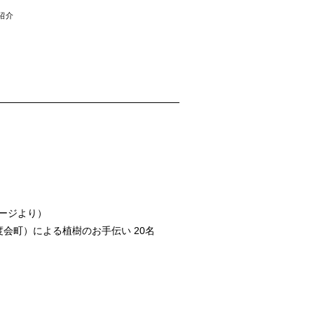
紹介
ージより）
会町）による植樹のお手伝い 20名