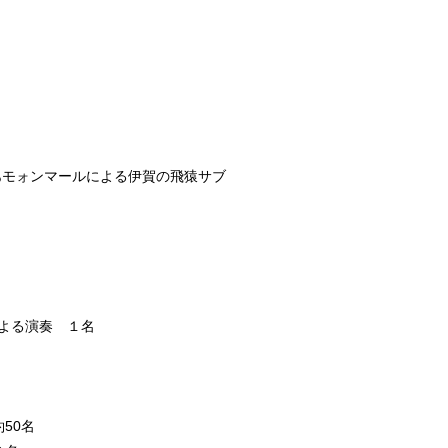
りあモォンマールによる伊賀の飛猿サブ
による演奏 １名
50名