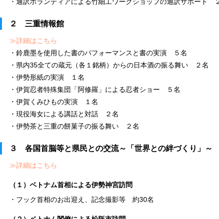
・通訳ボランティアによる竹細工ワークショップの通訳サポート 
２ 三重情報館
≫詳細はこちら
・鈴鹿墨を使用した書のパフォーマンスと書の実演 ５名
・県内35全ての蔵元（各１銘柄）からの日本酒の振る舞い ２名
・伊勢形紙の実演 １名
・伊賀忍者特殊集団「阿修羅」による忍者ショー ５名
・伊賀くみひもの実演 １名
・現役海女による講話と対話 ２名
・伊勢茶と三重の餅菓子の振る舞い ２名
３ 各国首脳等と県民との交流～「世界との絆づくり」～
≫詳細はこちら
（１）ベトナム首相による伊勢神宮訪問
・フック首相のお出迎え、記念撮影等 約30名