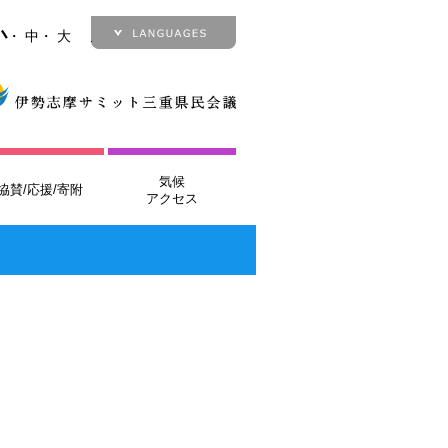
小
・
中
・
大
Japanese
English
French
German
Italian
気候
協賛/応援/寄附
アクセス