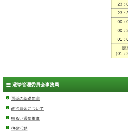
23：0
23：3
00：0
00：3
01：0
開票
（01：2
選挙管理委員会事務局
選挙の基礎知識
政治資金について
明るい選挙推進
啓発活動