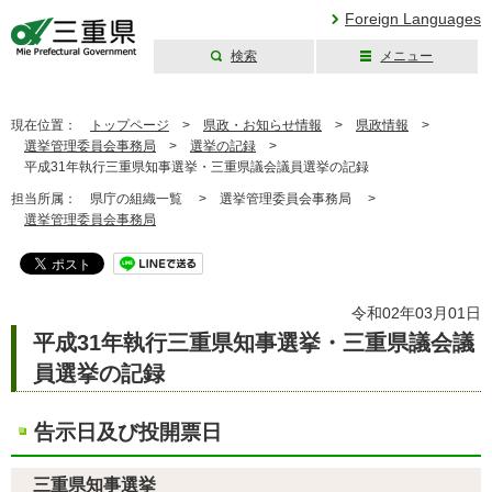
Foreign Languages
検索
メニュー
三重県公式ウェブ
サイト
現在位置：
トップページ
>
県政・お知らせ情報
>
県政情報
>
選挙管理委員会事務局
>
選挙の記録
>
平成31年執行三重県知事選挙・三重県議会議員選挙の記録
担当所属：
県庁の組織一覧 >
選挙管理委員会事務局 >
選挙管理委員会事務局
令和02年03月01日
平成31年執行三重県知事選挙・三重県議会議
員選挙の記録
告示日及び投開票日
三重県知事選挙