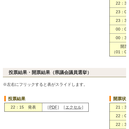
22：3
23：0
23：3
00：0
00：3
開票
（01：0
投票結果・開票結果（県議会議員選挙）
※左右にフリックすると表がスライドします。
投票結果
開票状
22：15 発表
［
PDF
］［
エクセル
］
21：3
22：0
22：3