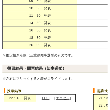
09：30 発表
［
10：30 発表
［
11：30 発表
［
14：30 発表
［
16：30 発表
［
18：30 発表
［
20：00 発表
［
※推定投票者数は三重県知事選挙のものです。
投票結果・開票結果（知事選挙）
※左右にフリックすると表がスライドします。
投票結果
開票状
22：15 発表
［
PDF
］［
エクセル
］
21：3
22：0