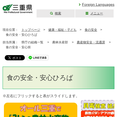
Foreign Languages
検索
メニュー
三重県公式ウェブ
サイト
現在位置：
トップページ
>
健康・福祉・子ども
>
食の安全
>
食の安全・安心ひろば
担当所属：
県庁の組織一覧 >
農林水産部 >
農産物安全・流通課
>
食の安全・安心班
食の安全・安心ひろば
※左右にフリックすると表がスライドします。