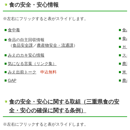
食の安全・安心情報
※左右にフリックすると表がスライドします。
■
食中毒
■
食
■
食
■
食品の自主回収情報
（
食品安全課
／
農産物安全・流通課
）
■
Ｈ
■
みえのカキ安心情報
■
ス
■
気になる言葉（リンク集）
■
農
■
みえ出前トーク
申込無料
■
米
■
GAP
■
農
食の安全・安心に関する取組（三重県食の安
全・安心の確保に関する条例）
※左右にフリックすると表がスライドします。