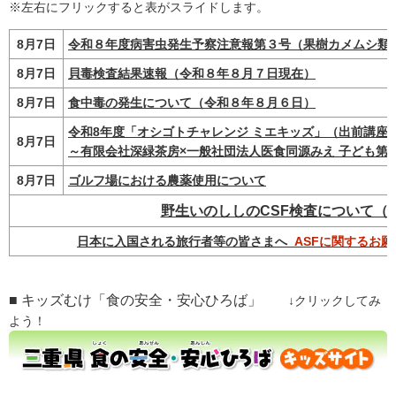
※左右にフリックすると表がスライドします。
8月7日
令和８年度病害虫発生予察注意報第３号（果樹カメムシ類
8月7日
貝毒検査結果速報（令和８年８月７日現在）
8月7日
食中毒の発生について（令和８年８月６日）
令和8年度「オシゴトチャレンジ ミエキッズ」（出前講座
8月7日
～有限会社深緑茶房×一般社団法人医食同源みえ 子ども第
8月7日
ゴルフ場における農薬使用について
野生いのししのCSF検査について（
日本に入国される旅行者等の皆さまへ
ASFに関するお願
■ キッズむけ「食の安全・安心ひろば」
↓クリックしてみ
よう！