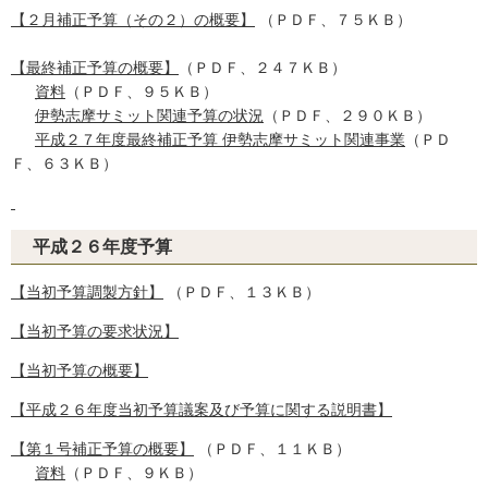
【２月補正予算（その２）の概要】
（ＰＤＦ、７５ＫＢ）
【最終補正予算の概要】
（ＰＤＦ、２４７ＫＢ）
資料
（ＰＤＦ、９５ＫＢ）
伊勢志摩サミット関連予算の状況
（ＰＤＦ、２９０ＫＢ）
平成２７年度最終補正予算 伊勢志摩サミット関連事業
（ＰＤ
Ｆ、６３ＫＢ）
平成２６年度予算
【当初予算調製方針】
（ＰＤＦ、１３ＫＢ）
【当初予算の要求状況】
【当初予算の概要】
【平成２６年度当初予算議案及び予算に関する説明書】
【第１号補正予算の概要】
（ＰＤＦ、１１ＫＢ）
資料
（ＰＤＦ、９ＫＢ）