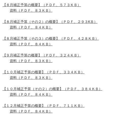
【８月補正予算の概要】（ＰＤＦ、５７３ＫＢ）
資料（ＰＤＦ、８３ＫＢ）
【８月補正予算（その２）の概要】（ＰＤＦ、２９３KＢ）
資料（ＰＤＦ、８４ＫＢ）
【８月補正予算（その３）の概要】（ＰＤＦ、４２８ＫＢ）
資料（ＰＤＦ、８４ＫＢ）
【９月補正予算の概要】（ＰＤＦ、３２４ＫＢ）
資料（ＰＤＦ、８３ＫＢ）
【１０月補正予算の概要】（ＰＤＦ、３３４ＫＢ）
資料（ＰＤＦ、８３ＫＢ）
【１０月補正予算（その２）の概要】（ＰＤＦ、３８４ＫＢ）
資料（ＰＤＦ、８４ＫＢ）
【１２月補正予算の概要】（ＰＤＦ、７１１ＫＢ）
資料（ＰＤＦ、８４ＫＢ）