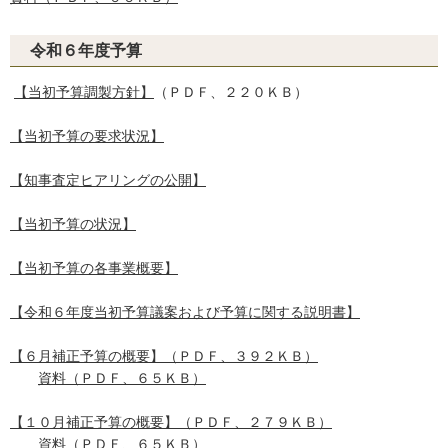
令和６年度予算
【当初予算調製方針】
（ＰＤＦ、２２０ＫＢ）
【当初予算の要求状況】
【知事査定ヒアリングの公開】
【当初予算の状況】
【当初予算の各事業概要】
【令和６年度当初予算議案および予算に関する説明書】
【６月補正予算の概要】（ＰＤＦ、３９２ＫＢ）
資料（ＰＤＦ、６５ＫＢ）
【１０月補正予算の概要】（ＰＤＦ、２７９ＫＢ）
資料（ＰＤＦ、６５ＫＢ）