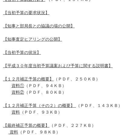
【当初予算の要求状況】
【知事と部局長との協議の場の公開】
【知事査定ヒアリングの公開】
【当初予算の状況】
【平成３０年度当初予算議案および予算に関する説明書】
【１２月補正予算の概要】
（ＰＤＦ、２５０ＫＢ）
資料①
（ＰＤＦ、９４ＫＢ）
資料②
（ＰＤＦ、８０ＫＢ）
【１２月補正予算（その２）の概要】
（ＰＤＦ、１４３ＫＢ）
資料
（ＰＤＦ、９３ＫＢ）
【最終補正予算の概要】
（ＰＤＦ、２２７ＫＢ）
資料
（ＰＤＦ、９８ＫＢ）