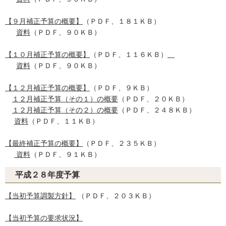
【９月補正予算の概要】
（ＰＤＦ、１８１ＫＢ）
資料
（ＰＤＦ、９０ＫＢ）
【１０月補正予算の概要】
（ＰＤＦ、１１６ＫＢ）
資料
（ＰＤＦ、９０ＫＢ）
【１２月補正予算の概要】
（ＰＤＦ、９ＫＢ）
１２月補正予算（その１）の概要
（ＰＤＦ、２０ＫＢ）
１２月補正予算（その２）の概要
（ＰＤＦ、２４８ＫＢ）
資料
（ＰＤＦ、１１ＫＢ）
【最終補正予算の概要】
（ＰＤＦ、２３５ＫＢ）
資料
（ＰＤＦ、９１ＫＢ）
平成２８年度予算
【当初予算調製方針】
（ＰＤＦ、２０３ＫＢ）
【当初予算の要求状況】