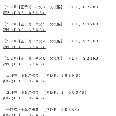
【１２月補正予算（その２）の概要】（ＰＤＦ、６２４KB）
資料（ＰＤＦ、６７ＫＢ）
【１２月補正予算（その３）の概要】（ＰＤＦ、２６２KB）
資料（ＰＤＦ、６７ＫＢ）
【１２月補正予算（その４）の概要】（ＰＤＦ、２２３KB）
資料（ＰＤＦ、６７ＫＢ）
【１２月補正予算（その５）の概要】（ＰＤＦ、３２１KB）
資料（ＰＤＦ、６７ＫＢ）
【１月補正予算の概要】（ＰＤＦ、９９７ＫＢ）
資料（ＰＤＦ、６６ＫＢ）
【２月補正予算の概要】（ＰＤＦ、１，００３KＢ）
資料（ＰＤＦ、６６ＫＢ）
【最終補正予算の概要】（ＰＤＦ、３９３KＢ）
資料（ＰＤＦ、６６ＫＢ）