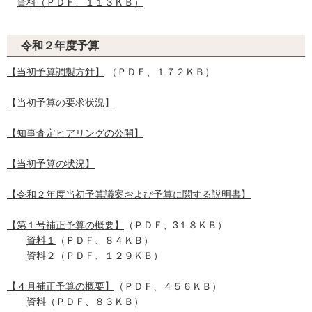
資料（ＰＤＦ、１１３ＫＢ）
令和２年度予算
【当初予算調製方針】
（ＰＤＦ、１７２ＫＢ）
【当初予算の要求状況】
【知事査定ヒアリングの公開】
【当初予算の状況】
【令和２年度当初予算議案および予算に関する説明書】
【第１号補正予算の概要】
（ＰＤＦ、3１８ＫＢ）
資料
１
（ＰＤＦ、８４ＫＢ）
資料２
（ＰＤＦ、１２９ＫＢ）
【４月補正予算の概要】
（ＰＤＦ、４５６ＫＢ）
資料
（ＰＤＦ、８３ＫＢ）