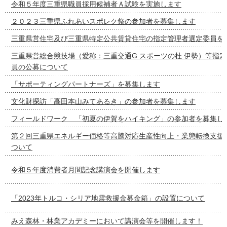
令和５年度三重県職員採用候補者Ａ試験を実施します
２０２３三重県ふれあいスポレク祭の参加者を募集します
三重県営住宅及び三重県特定公共賃貸住宅の指定管理者選定委員を
三重県営総合競技場（愛称：三重交通G スポーツの杜 伊勢）等指
員の公募について
「サポーティングパートナーズ」を募集します
文化財探訪「高田本山みてあるき」の参加者を募集します
フィールドワーク 「初夏の伊賀をハイキング」の参加者を募集し
第２回三重県エネルギー価格等高騰対応生産性向上・業態転換支援
ついて
令和５年度消費者月間記念講演会を開催します
「2023年トルコ・シリア地震救援金募金箱」の設置について
みえ森林・林業アカデミーにおいて講演会等を開催します！