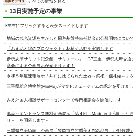
すべての情報を見る
選択カテゴリ
13日実施予定の事業
※左右にフリックすると表がスライドします。
地域の観光資源を生かした周遊基盤整備補助金の公募開始について
「みえ花と絆のプロジェクト」花植え活動を実施します
伊勢志摩サミット記念館「サミエール」 G7三重・伊勢志摩交通
議会による企画展示が始まります！
令和５年度速報展示「井戸に捨てられた土器～祭祀・儀礼編～」を
三重県総合博物館(MieMu)が食文化ミュージアムの認定を受けまし
みえ外国人相談サポートセンターで専門相談会を開催します
逸品～エントランス無料企画展示「第４回 Made in 明和町－江
り－」を開催します～
三重県立美術館 企画展「笠岡市立竹喬美術館名品展 小野竹喬」