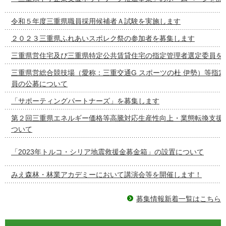
令和５年度三重県職員採用候補者Ａ試験を実施します
２０２３三重県ふれあいスポレク祭の参加者を募集します
三重県営住宅及び三重県特定公共賃貸住宅の指定管理者選定委員を
三重県営総合競技場（愛称：三重交通G スポーツの杜 伊勢）等指
員の公募について
「サポーティングパートナーズ」を募集します
第２回三重県エネルギー価格等高騰対応生産性向上・業態転換支援
ついて
「2023年トルコ・シリア地震救援金募金箱」の設置について
みえ森林・林業アカデミーにおいて講演会等を開催します！
募集情報新着一覧はこちら