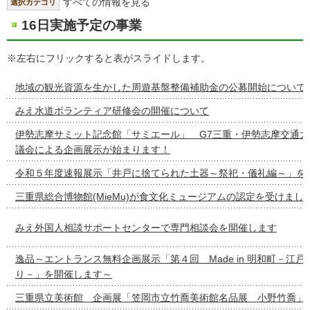
すべての情報を見る
選択カテゴリ
16日実施予定の事業
※左右にフリックすると表がスライドします。
地域の観光資源を生かした周遊基盤整備補助金の公募開始について
みえ水道ボランティア研修会の開催について
伊勢志摩サミット記念館「サミエール」 G7三重・伊勢志摩交通
議会による企画展示が始まります！
令和５年度速報展示「井戸に捨てられた土器～祭祀・儀礼編～」を
三重県総合博物館(MieMu)が食文化ミュージアムの認定を受けまし
みえ外国人相談サポートセンターで専門相談会を開催します
逸品～エントランス無料企画展示「第４回 Made in 明和町－江
り－」を開催します～
三重県立美術館 企画展「笠岡市立竹喬美術館名品展 小野竹喬」