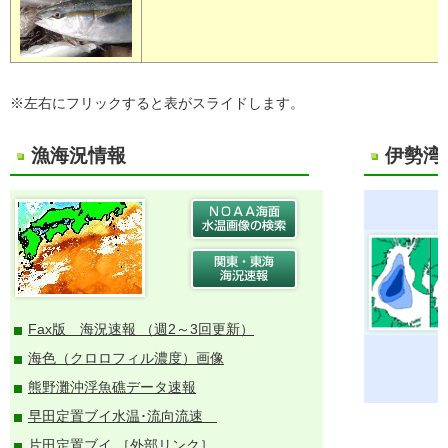
※左右にフリックすると表がスライドします。
漁海況情報
伊勢湾
Fax版 海況速報 （週2～3回更新）
海色（クロロフィル濃度）画像
熊野灘沖浮魚礁データ速報
早田定置ブイ水温･流向流速
片田定置ブイ
［外部リンク］