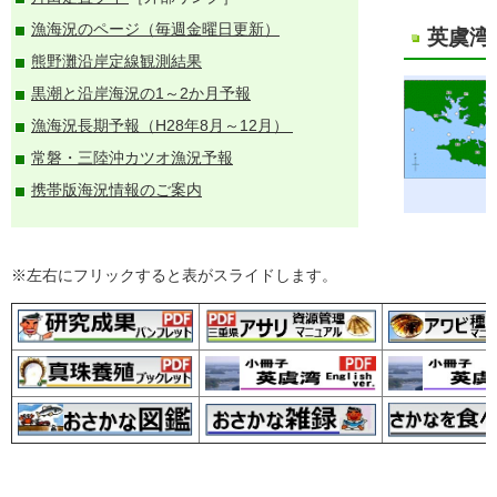
漁海況のページ（毎週金曜日更新）
英虞湾
熊野灘沿岸定線観測結果
黒潮と沿岸海況の1～2か月予報
漁海況長期予報（H28年8月～12月）
常磐・三陸沖カツオ漁況予報
携帯版海況情報のご案内
※左右にフリックすると表がスライドします。