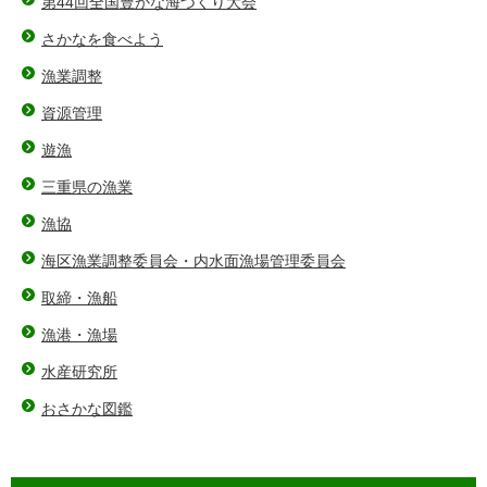
第44回全国豊かな海づくり大会
さかなを食べよう
漁業調整
資源管理
遊漁
三重県の漁業
漁協
海区漁業調整委員会・内水面漁場管理委員会
取締・漁船
漁港・漁場
水産研究所
おさかな図鑑