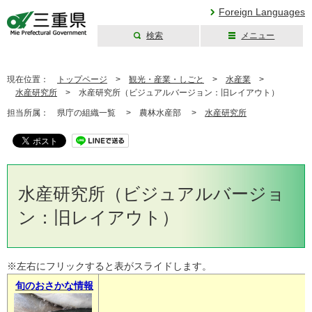
Foreign Languages
検索
メニュー
三重県公式ウェブ
サイト
現在位置：
トップページ
>
観光・産業・しごと
>
水産業
>
水産研究所
>
水産研究所（ビジュアルバージョン：旧レイアウト）
担当所属：
県庁の組織一覧 >
農林水産部 >
水産研究所
水産研究所（ビジュアルバージョ
ン：旧レイアウト）
※左右にフリックすると表がスライドします。
旬のおさかな情報