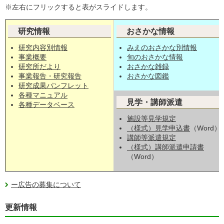
※左右にフリックすると表がスライドします。
研究情報
おさかな情報
研究内容別情報
みえのおさかな別情報
事業概要
旬のおさかな情報
研究所だより
おさかな雑録
事業報告・研究報告
おさかな図鑑
研究成果パンフレット
各種マニュアル
見学・講師派遣
各種データベース
施設等見学規定
（様式）見学申込書
（Word）
講師等派遣規定
（様式）講師派遣申請書
（Word）
ー広告の募集について
更新情報