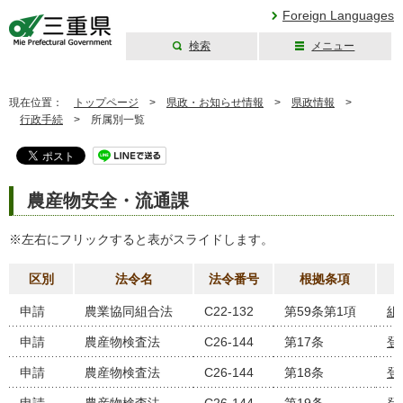
Foreign Languages
検索
メニュー
三重県公式ウェブ
サイト
現在位置：
トップページ
>
県政・お知らせ情報
>
県政情報
>
行政手続
>
所属別一覧
農産物安全・流通課
※左右にフリックすると表がスライドします。
区別
法令名
法令番号
根拠条項
申請
農業協同組合法
C22-132
第59条第1項
組
申請
農産物検査法
C26-144
第17条
登
申請
農産物検査法
C26-144
第18条
登