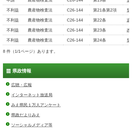
申請
農産物検査法
C26-144
第19条
登
不利益
農産物検査法
C26-144
第21条第2項
登
不利益
農産物検査法
C26-144
第22条
適
不利益
農産物検査法
C26-144
第23条
改
不利益
農産物検査法
C26-144
第24条
登
8 件（1/1ページ）あります。
県政情報
広聴・広報
インターネット放送局
みえ県民１万人アンケート
県政だよりみえ
ソーシャルメディア等