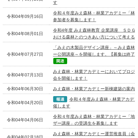
す
令和４年度みえ森林・林業アカデミー「林
令和04年09月16日
参加者を募集します！
令和4年度 みえ森林教育 企業講座 ＳＤＧ
令和04年08月01日
おける森林とのつきあい方について考える vol
「みえの木製品デザイン講座」～みえ森林
令和04年07月27日
ー公開講座～を開催します。【募集は終了
みえ森林・林業アカデミーにおいてプロジ
令和04年07月13日
会を開催します！
令和04年06月30日
みえ森林・林業アカデミー新棟建築の案内
令和４年度みえ森林・林業アカデ
令和04年04月20日
催します
令和４年度みえ森林・林業アカデミー「地
令和04年04月06日
ザー講座」の受講生を募集します
みえ森林・林業アカデミー運営推進員（会
令和04年02月18日