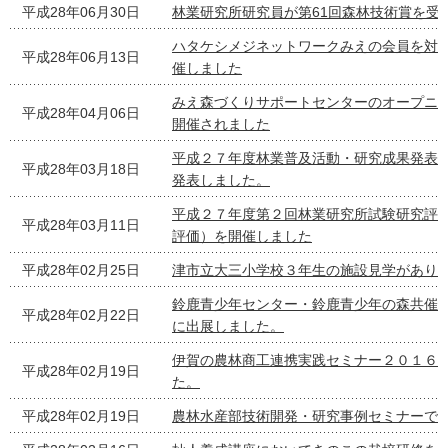
平成28年06月30日
林業研究所研究員が第61回森林技術賞を受
ハタケシメジネットワークみえの会員を対
平成28年06月13日
催しました
みえ森づくりサポートセンターのオープニ
平成28年04月06日
開催されました
平成２７年度林業普及活動・研究成果発表
平成28年03月18日
発表しました。
平成２７年度第２回林業研究所試験研究評
平成28年03月11日
評価）を開催しました
平成28年02月25日
津市立大三小学校３年生の施設見学があり
鈴鹿青少年センター・鈴鹿青少年の森共催
平成28年02月22日
に出展しました。
伊賀の農林商工連携実践セミナー２０１６
平成28年02月19日
た。
平成28年02月19日
農林水産部技術開発・研究事例セミナーで