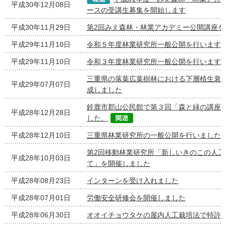
平成30年12月08日
ースの受講生募集を開始します
平成30年11月29日
第2回みえ森林・林業アカデミー公開講座を
平成29年11月10日
令和５年度林業研究所一般公開を行います
平成29年11月10日
令和３年度林業研究所一般公開を行います
三重県の落葉広葉樹林における下層植生衰
平成29年07月07日
成しました
鈴鹿市郡山公民館で第３回「森と緑の講座
平成28年12月28日
した。
平成28年12月10日
三重県林業研究所の一般公開を行いました
第2回移動林業研究所「新しいきのこの人工
平成28年10月03日
て」を開催しました
平成28年08月23日
インターンを受け入れました
平成28年07月01日
労働安全研修会を開催しました
平成28年06月30日
オオイチョウタケの屋内人工栽培法で特許