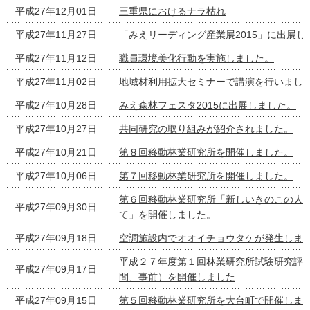
平成27年12月01日
三重県におけるナラ枯れ
平成27年11月27日
「みえリーディング産業展2015」に出展し
平成27年11月12日
職員環境美化行動を実施しました。
平成27年11月02日
地域材利用拡大セミナーで講演を行いまし
平成27年10月28日
みえ森林フェスタ2015に出展しました。
平成27年10月27日
共同研究の取り組みが紹介されました。
平成27年10月21日
第８回移動林業研究所を開催しました。
平成27年10月06日
第７回移動林業研究所を開催しました。
第６回移動林業研究所「新しいきのこの人
平成27年09月30日
て」を開催しました。
平成27年09月18日
空調施設内でオオイチョウタケが発生しま
平成２７年度第１回林業研究所試験研究評
平成27年09月17日
間、事前）を開催しました
平成27年09月15日
第５回移動林業研究所を大台町で開催しま