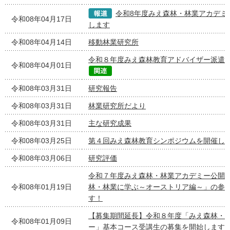
令和8年度みえ森林・林業アカデミ
令和08年04月17日
します
令和08年04月14日
移動林業研究所
令和８年度みえ森林教育アドバイザー派遣
令和08年04月01日
令和08年03月31日
研究報告
令和08年03月31日
林業研究所だより
令和08年03月31日
主な研究成果
令和08年03月25日
第４回みえ森林教育シンポジウムを開催し
令和08年03月06日
研究評価
令和７年度みえ森林・林業アカデミー公開
令和08年01月19日
林・林業に学ぶ～オーストリア編～」の参
す！
【募集期間延長】令和８年度「みえ森林・
令和08年01月09日
ー」基本コース受講生の募集を開始します