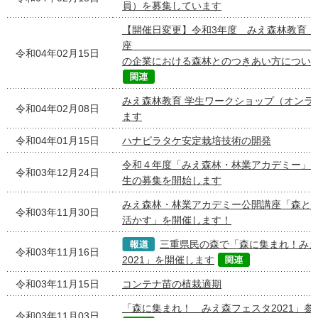
員）を募集しています
【開催日変更】令和3年度 みえ森林教育 
座 SDGs
令和04年02月15日
の企業における森林とのつきあい方につい
みえ森林教育 学生ワークショップ（オンラ
令和04年02月08日
ます
令和04年01月15日
ハナビラタケ安定栽培技術の開発
令和４年度「みえ森林・林業アカデミー」
令和03年12月24日
生の募集を開始します
みえ森林・林業アカデミー公開講座「森と
令和03年11月30日
活かす」を開催します！
三重県民の森で「森に集まれ！み
令和03年11月16日
2021」を開催します
令和03年11月15日
コンテナ苗の植栽適期
「森に集まれ！ みえ森フェスタ2021」参
令和03年11月03日