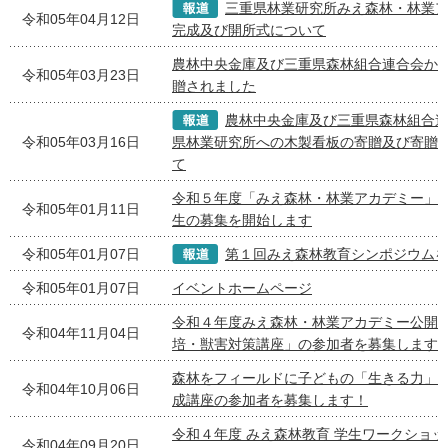
三重県林業研究所みえ森林・林業
令和05年04月12日
完成及び開所式について
農林中央金庫及び三重県森林組合連合会か
令和05年03月23日
贈されました
農林中央金庫及び三重県森林組合
令和05年03月16日
県林業研究所への木製看板の寄贈及び寄贈
て
令和５年度「みえ森林・林業アカデミー」
令和05年01月11日
生の募集を開始します
令和05年01月07日
第１回みえ森林教育シンポジウム
令和05年01月07日
イベントホームページ
令和４年度みえ森林・林業アカデミー公開
令和04年11月04日
培・獣害対策講座」の参加者を募集します
森林をフィールドに子どもの「生きる力」
令和04年10月06日
成講座の参加者を募集します！
令和４年度 みえ森林教育 学生ワークショ
令和04年09月20日