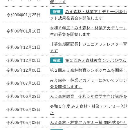
催します
みえ森林・林業アカデミー受講生
令和06年01月25日
クト成果発表会を開催します
令和６年度「みえ森林・林業アカデミー」
令和06年01月10日
生の募集を開始します
【募集期間延長】ジュニアフォレスター育
令和05年12月11日
ます
令和05年12月08日
第２回みえ森林教育シンポジウム
令和05年12月08日
第２回みえ森林教育シンポジウムを開催し
みえ森林・林業アカデミーにおいてプロジ
令和05年07月10日
会を開催します。
令和05年06月29日
みえ森林教育 令和５年度学生向け講座を
令和５年度 みえ森林・林業アカデミー入講
令和05年05月09日
た
令和05年05月09日
みえ森林・林業アカデミー棟 開所式を行い