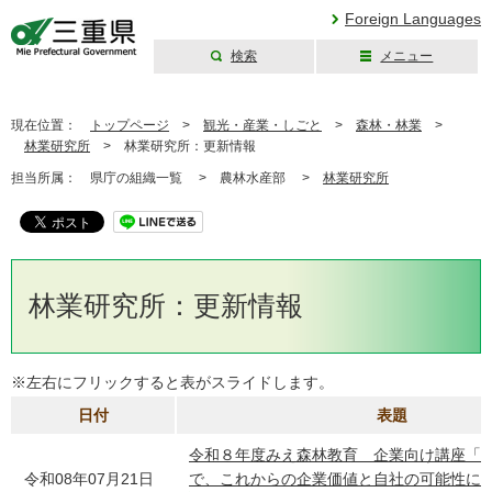
Foreign Languages
検索
メニュー
三重県公式ウェブ
サイト
現在位置：
トップページ
>
観光・産業・しごと
>
森林・林業
>
林業研究所
>
林業研究所：更新情報
担当所属：
県庁の組織一覧 >
農林水産部 >
林業研究所
林業研究所：更新情報
※左右にフリックすると表がスライドします。
日付
表題
令和８年度みえ森林教育 企業向け講座「
令和08年07月21日
で、これからの企業価値と自社の可能性に