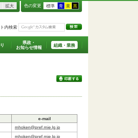
色の変更
拡大
標準
青
黄
黒
ト内検索
県政・
り
組織・業務
お知らせ情報
印刷する
e-mail
mhoken@pref.mie.lg.jp
mhoken@pref.mie.lg.jp