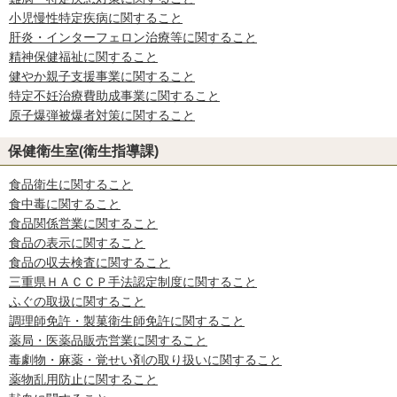
小児慢性特定疾病に関すること
肝炎・インターフェロン治療等に関すること
精神保健福祉に関すること
健やか親子支援事業に関すること
特定不妊治療費助成事業に関すること
原子爆弾被爆者対策に関すること
保健衛生室(衛生指導課)
食品衛生に関すること
食中毒に関すること
食品関係営業に関すること
食品の表示に関すること
食品の収去検査に関すること
三重県ＨＡＣＣＰ手法認定制度に関すること
ふぐの取扱に関すること
調理師免許・製菓衛生師免許に関すること
薬局・医薬品販売営業に関すること
毒劇物・麻薬・覚せい剤の取り扱いに関すること
薬物乱用防止に関すること