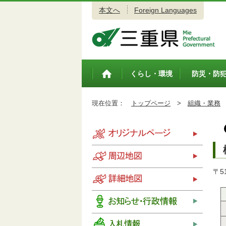
本文へ
Foreign Languages
三重県公式ウェブサイト
くらし・環境
防災・防
トップペ
ージ
現在位置：
トップページ
>
組織・業務
〒5