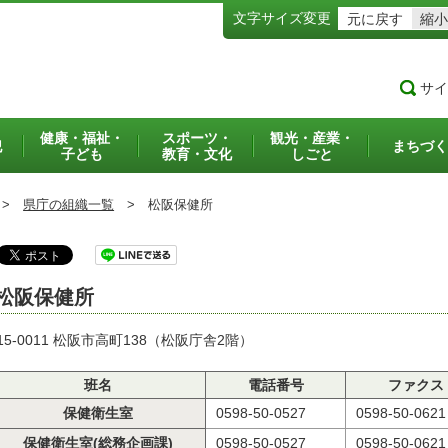
文字サイズ変更
元に戻す
縮小
サイ
健康・福祉・
スポーツ・
観光・産業・
犯
まちづく
子ども
教育・文化
しごと
>
県庁の組織一覧
>
松阪保健所
松阪保健所
15-0011 松阪市高町138（松阪庁舎2階）
班名
電話番号
ファクス
保健衛生室
0598-50-0527
0598-50-0621
保健衛生室(総務企画課)
0598-50-0527
0598-50-0621