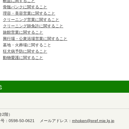
献血に関すること
骨髄バンクに関すること
理容・美容営業に関すること
クリーニング営業に関すること
クリーニング師免許に関すること
旅館営業に関すること
興行場・公衆浴場営業に関すること
墓地・火葬場に関すること
狂犬病予防に関すること
動物愛護に関すること
先
舎2階）
：0598-50-0621
メールアドレス：
mhoken@pref.mie.lg.jp