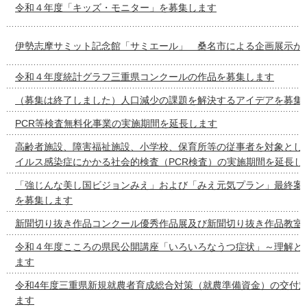
令和４年度「キッズ・モニター」を募集します
伊勢志摩サミット記念館「サミエール」 桑名市による企画展示が
令和４年度統計グラフ三重県コンクールの作品を募集します
（募集は終了しました）人口減少の課題を解決するアイデアを募集
PCR等検査無料化事業の実施期間を延長します
高齢者施設、障害福祉施設、小学校、保育所等の従事者を対象とし
イルス感染症にかかる社会的検査（PCR検査）の実施期間を延長し
「強じんな美し国ビジョンみえ」および「みえ元気プラン」最終案
を募集します
新聞切り抜き作品コンクール優秀作品展及び新聞切り抜き作品教室
令和４年度こころの県民公開講座「いろいろなうつ症状」～理解と
ます
令和4年度三重県新規就農者育成総合対策（就農準備資金）の交付
ます