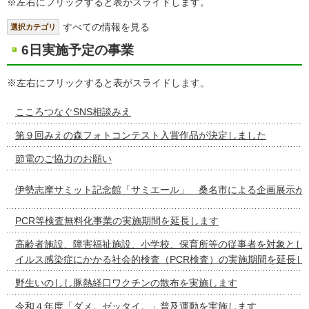
※左右にフリックすると表がスライドします。
すべての情報を見る
選択カテゴリ
6日実施予定の事業
※左右にフリックすると表がスライドします。
こころつなぐSNS相談みえ
第９回みえの森フォトコンテスト入賞作品が決定しました
節電のご協力のお願い
伊勢志摩サミット記念館「サミエール」 桑名市による企画展示が
PCR等検査無料化事業の実施期間を延長します
高齢者施設、障害福祉施設、小学校、保育所等の従事者を対象とし
イルス感染症にかかる社会的検査（PCR検査）の実施期間を延長し
野生いのしし豚熱経口ワクチンの散布を実施します
令和４年度「ダメ。ゼッタイ。」普及運動を実施します