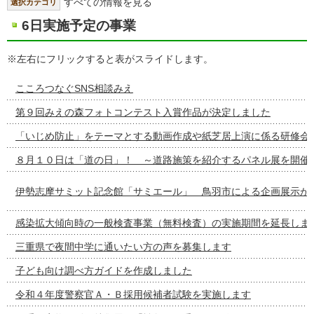
すべての情報を見る
選択カテゴリ
6日実施予定の事業
※左右にフリックすると表がスライドします。
こころつなぐSNS相談みえ
第９回みえの森フォトコンテスト入賞作品が決定しました
「いじめ防止」をテーマとする動画作成や紙芝居上演に係る研修会
８月１０日は「道の日」！ ～道路施策を紹介するパネル展を開催
伊勢志摩サミット記念館「サミエール」 鳥羽市による企画展示が
感染拡大傾向時の一般検査事業（無料検査）の実施期間を延長しま
三重県で夜間中学に通いたい方の声を募集します
子ども向け調べ方ガイドを作成しました
令和４年度警察官Ａ・Ｂ採用候補者試験を実施します