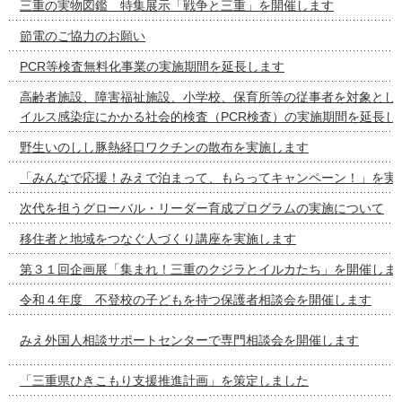
三重の実物図鑑 特集展示「戦争と三重」を開催します
節電のご協力のお願い
PCR等検査無料化事業の実施期間を延長します
高齢者施設、障害福祉施設、小学校、保育所等の従事者を対象とし
イルス感染症にかかる社会的検査（PCR検査）の実施期間を延長し
野生いのしし豚熱経口ワクチンの散布を実施します
「みんなで応援！みえで泊まって、もらってキャンペーン！」を実
次代を担うグローバル・リーダー育成プログラムの実施について
移住者と地域をつなぐ人づくり講座を実施します
第３１回企画展「集まれ！三重のクジラとイルカたち」を開催しま
令和４年度 不登校の子どもを持つ保護者相談会を開催します
みえ外国人相談サポートセンターで専門相談会を開催します
「三重県ひきこもり支援推進計画」を策定しました