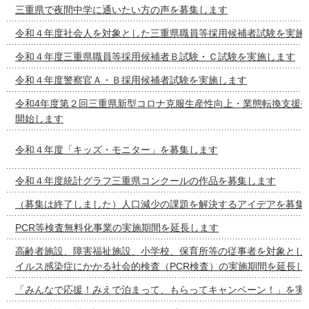
三重県で夜間中学に通いたい方の声を募集します
令和４年度社会人を対象とした三重県職員等採用候補者試験を実施
令和４年度三重県職員等採用候補者Ｂ試験・Ｃ試験を実施します
令和４年度警察官Ａ・Ｂ採用候補者試験を実施します
令和4年度第２回三重県新型コロナ克服生産性向上・業態転換支援
開始します
令和４年度「キッズ・モニター」を募集します
令和４年度統計グラフ三重県コンクールの作品を募集します
（募集は終了しました）人口減少の課題を解決するアイデアを募集
PCR等検査無料化事業の実施期間を延長します
高齢者施設、障害福祉施設、小学校、保育所等の従事者を対象とし
イルス感染症にかかる社会的検査（PCR検査）の実施期間を延長し
「みんなで応援！みえで泊まって、もらってキャンペーン！」を実