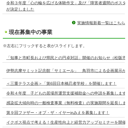
令和３年度「心の輪を広げる体験作文」及び「障害者週間のポスタ
が決定しました
実施情報新着一覧はこちら
現在募集中の事業
※左右にフリックすると表がスライドします。
「知事と市町長および県民との円卓対話」開催のお知らせ（松阪市
伊勢志摩サミット記念館「サミエール」 鳥羽市による企画展示が
＜三重テラス企画＞「第6回日本橋忍者学校」を開催します！
令和４年度 子どもの居場所運営支援補助金への申請を募集します
感染拡大傾向時の一般検査事業（無料検査）の実施期間を延長しま
第９回ファザー・オブ・ザ・イヤーinみえを募集します！
イクボス視点で考える！生産性向上と経営力アップセミナーを開催